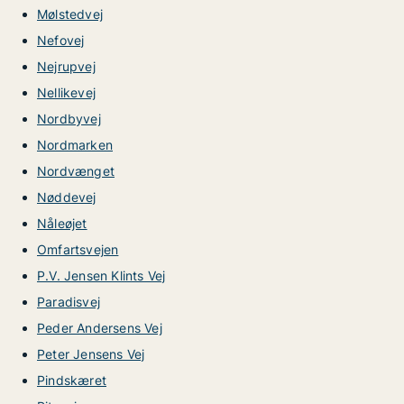
Mølstedvej
Nefovej
Nejrupvej
Nellikevej
Nordbyvej
Nordmarken
Nordvænget
Nøddevej
Nåleøjet
Omfartsvejen
P.V. Jensen Klints Vej
Paradisvej
Peder Andersens Vej
Peter Jensens Vej
Pindskæret