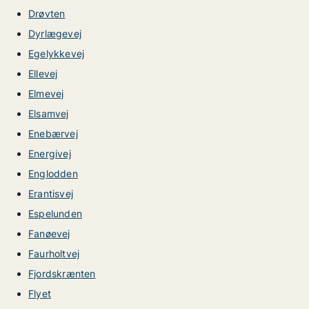
Drøvten
Dyrlægevej
Egelykkevej
Ellevej
Elmevej
Elsamvej
Enebærvej
Energivej
Englodden
Erantisvej
Espelunden
Fanøevej
Faurholtvej
Fjordskrænten
Flyet