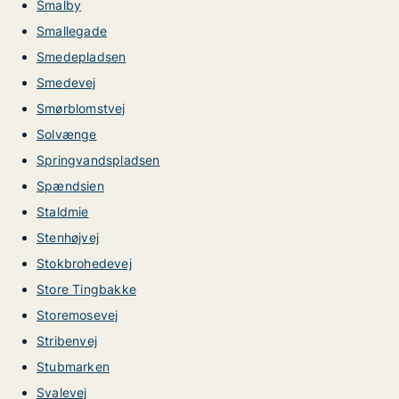
Smalby
Smallegade
Smedepladsen
Smedevej
Smørblomstvej
Solvænge
Springvandspladsen
Spændsien
Staldmie
Stenhøjvej
Stokbrohedevej
Store Tingbakke
Storemosevej
Stribenvej
Stubmarken
Svalevej