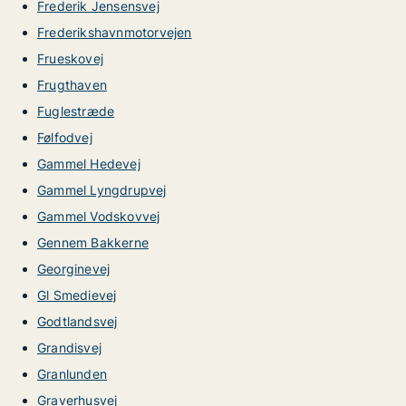
Frederik Jensensvej
Frederikshavnmotorvejen
Frueskovej
Frugthaven
Fuglestræde
Følfodvej
Gammel Hedevej
Gammel Lyngdrupvej
Gammel Vodskovvej
Gennem Bakkerne
Georginevej
Gl Smedievej
Godtlandsvej
Grandisvej
Granlunden
Graverhusvej