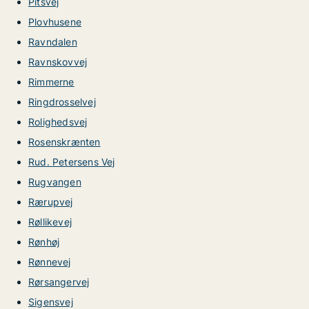
Pitsvej
Plovhusene
Ravndalen
Ravnskovvej
Rimmerne
Ringdrosselvej
Rolighedsvej
Rosenskrænten
Rud. Petersens Vej
Rugvangen
Rærupvej
Røllikevej
Rønhøj
Rønnevej
Rørsangervej
Sigensvej