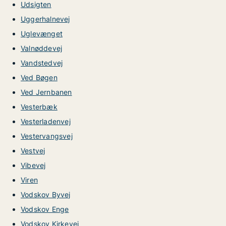
Udsigten
Uggerhalnevej
Uglevænget
Valnøddevej
Vandstedvej
Ved Bøgen
Ved Jernbanen
Vesterbæk
Vesterladenvej
Vestervangsvej
Vestvej
Vibevej
Viren
Vodskov Byvej
Vodskov Enge
Vodskov Kirkevej