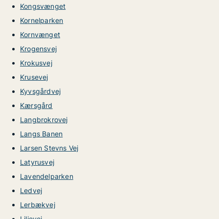
Kongsvænget
Kornelparken
Kornvænget
Krogensvej
Krokusvej
Krusevej
Kyvsgårdvej
Kærsgård
Langbrokrovej
Langs Banen
Larsen Stevns Vej
Latyrusvej
Lavendelparken
Ledvej
Lerbækvej
Liljevej