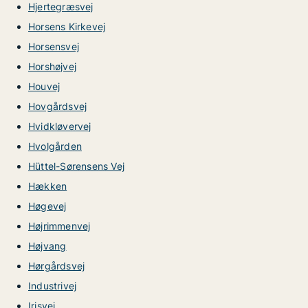
Hjertegræsvej
Horsens Kirkevej
Horsensvej
Horshøjvej
Houvej
Hovgårdsvej
Hvidkløvervej
Hvolgården
Hüttel-Sørensens Vej
Hækken
Høgevej
Højrimmenvej
Højvang
Hørgårdsvej
Industrivej
Irisvej