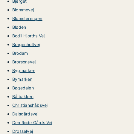
Bjerget
Blommevej
Blomsterengen
Bløden
Bodil Hjorths Vej
Bragenholtvej
Brodam
Brorsonsvej
Bygmarken
Bymarken
Bøgedalen
Bålbakken
Christianshåbsvej
Dalsgårdsvej
Den Røde Gårds Vej
Drosselvej