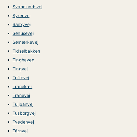
Svanelundsvej
Syrenvej
Sæbyvej
Søhusevej
Sømærkevej
Tidselbakken
Tinghaven
Tingvej
Toftevej
Tranekær
Tranevej
Tulipanvej
Tusborgvej
Tvedenvej
Tårnvej