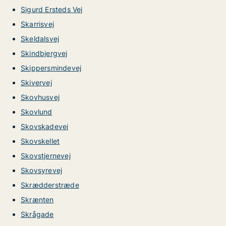
Sigurd Ersteds Vej
Skarrisvej
Skeldalsvej
Skindbjergvej
Skippersmindevej
Skivervej
Skovhusvej
Skovlund
Skovskadevej
Skovskellet
Skovstjernevej
Skovsyrevej
Skrædderstræde
Skrænten
Skrågade