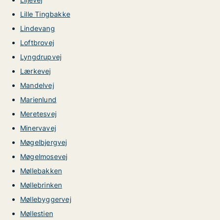
Lille Tingbakke
Lindevang
Loftbrovej
Lyngdrupvej
Lærkevej
Mandelvej
Marienlund
Meretesvej
Minervavej
Møgelbjergvej
Møgelmosevej
Møllebakken
Møllebrinken
Møllebyggervej
Møllestien