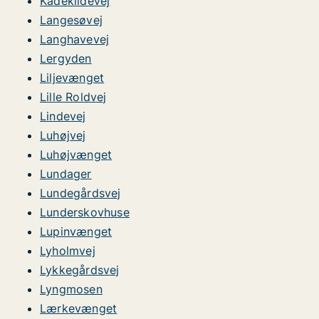
Kådekildevej
Langesøvej
Langhavevej
Lergyden
Liljevænget
Lille Roldvej
Lindevej
Luhøjvej
Luhøjvænget
Lundager
Lundegårdsvej
Lunderskovhuse
Lupinvænget
Lyholmvej
Lykkegårdsvej
Lyngmosen
Lærkevænget