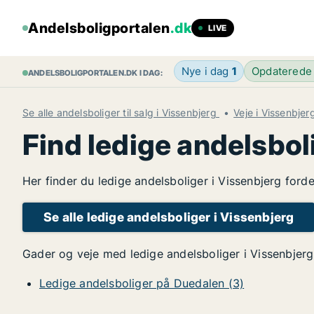
Andelsboligportalen
.dk
LIVE
Nye i dag
1
Opdaterede
ANDELSBOLIGPORTALEN.DK I DAG:
Se alle andelsboliger til salg i Vissenbjerg
Veje i Vissenbjer
Find ledige andelsbol
Her finder du ledige andelsboliger i Vissenbjerg ford
Se alle ledige andelsboliger i Vissenbjerg
Gader og veje med ledige andelsboliger i Vissenbjerg
Ledige andelsboliger på Duedalen (3)