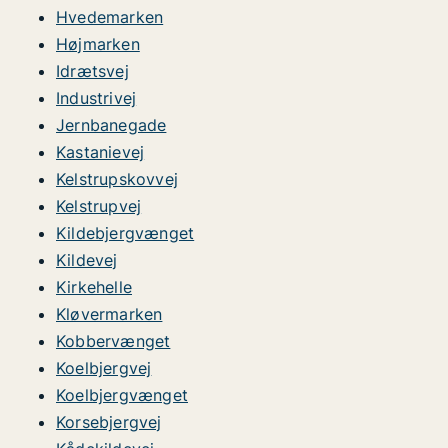
Hvedemarken
Højmarken
Idrætsvej
Industrivej
Jernbanegade
Kastanievej
Kelstrupskovvej
Kelstrupvej
Kildebjergvænget
Kildevej
Kirkehelle
Kløvermarken
Kobbervænget
Koelbjergvej
Koelbjergvænget
Korsebjergvej