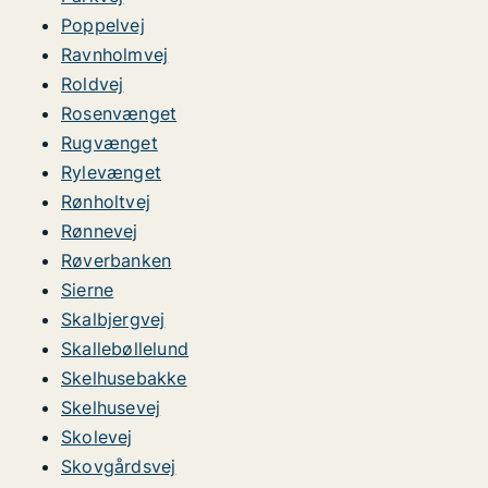
Poppelvej
Ravnholmvej
Roldvej
Rosenvænget
Rugvænget
Rylevænget
Rønholtvej
Rønnevej
Røverbanken
Sierne
Skalbjergvej
Skallebøllelund
Skelhusebakke
Skelhusevej
Skolevej
Skovgårdsvej