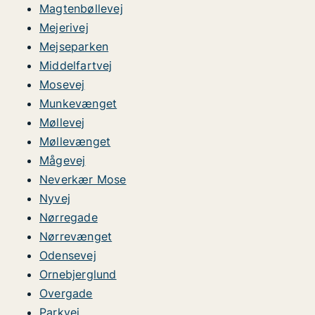
Magtenbøllevej
Mejerivej
Mejseparken
Middelfartvej
Mosevej
Munkevænget
Møllevej
Møllevænget
Mågevej
Neverkær Mose
Nyvej
Nørregade
Nørrevænget
Odensevej
Ornebjerglund
Overgade
Parkvej