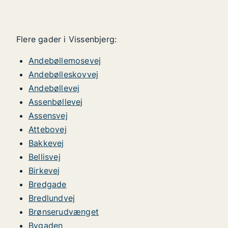
Flere gader i Vissenbjerg:
Andebøllemosevej
Andebølleskovvej
Andebøllevej
Assenbøllevej
Assensvej
Attebovej
Bakkevej
Bellisvej
Birkevej
Bredgade
Bredlundvej
Brønserudvænget
Bygaden