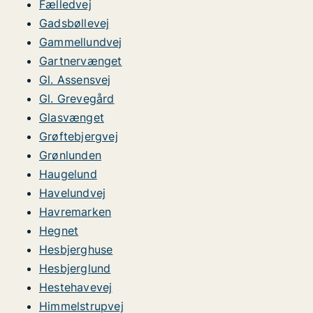
Fælledvej
Gadsbøllevej
Gammellundvej
Gartnervænget
Gl. Assensvej
Gl. Grevegård
Glasvænget
Grøftebjergvej
Grønlunden
Haugelund
Havelundvej
Havremarken
Hegnet
Hesbjerghuse
Hesbjerglund
Hestehavevej
Himmelstrupvej