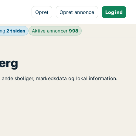
Opret
Opret annonce
Log ind
ing
2 t siden
Aktive annoncer
998
jerg
le andelsboliger, markedsdata og lokal information.