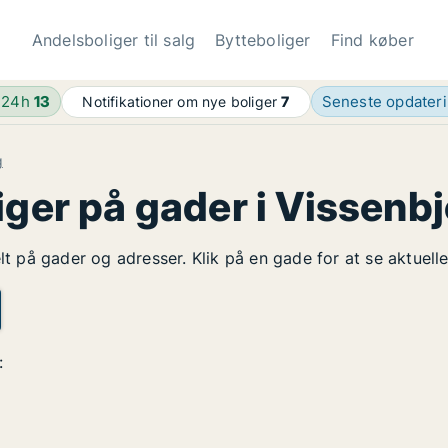
Andelsboliger til salg
Bytteboliger
Find køber
 24h
13
Seneste opdater
Notifikationer om nye boliger
7
g
iger på gader i Vissenb
elt på gader og adresser. Klik på en gade for at se aktuel
: