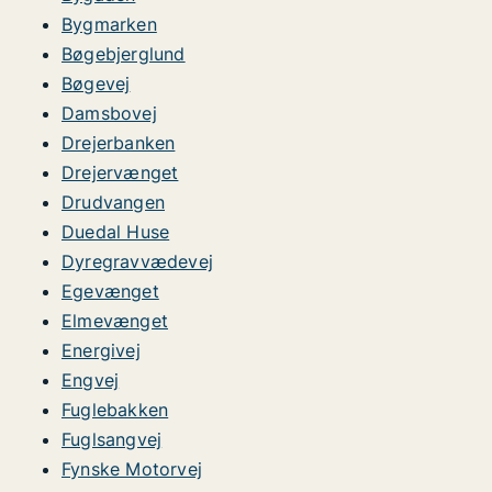
Bygmarken
Bøgebjerglund
Bøgevej
Damsbovej
Drejerbanken
Drejervænget
Drudvangen
Duedal Huse
Dyregravvædevej
Egevænget
Elmevænget
Energivej
Engvej
Fuglebakken
Fuglsangvej
Fynske Motorvej