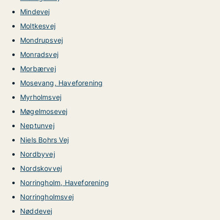
Mindevej
Moltkesvej
Mondrupsvej
Monradsvej
Morbærvej
Mosevang, Haveforening
Myrholmsvej
Møgelmosevej
Neptunvej
Niels Bohrs Vej
Nordbyvej
Nordskovvej
Norringholm, Haveforening
Norringholmsvej
Nøddevej