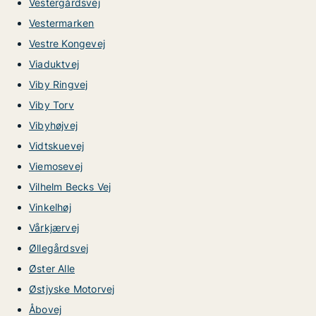
Vestergårdsvej
Vestermarken
Vestre Kongevej
Viaduktvej
Viby Ringvej
Viby Torv
Vibyhøjvej
Vidtskuevej
Viemosevej
Vilhelm Becks Vej
Vinkelhøj
Vårkjærvej
Øllegårdsvej
Øster Alle
Østjyske Motorvej
Åbovej