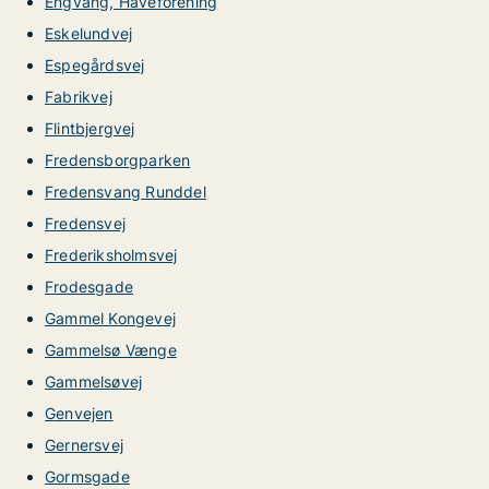
Engvang, Haveforening
Eskelundvej
Espegårdsvej
Fabrikvej
Flintbjergvej
Fredensborgparken
Fredensvang Runddel
Fredensvej
Frederiksholmsvej
Frodesgade
Gammel Kongevej
Gammelsø Vænge
Gammelsøvej
Genvejen
Gernersvej
Gormsgade