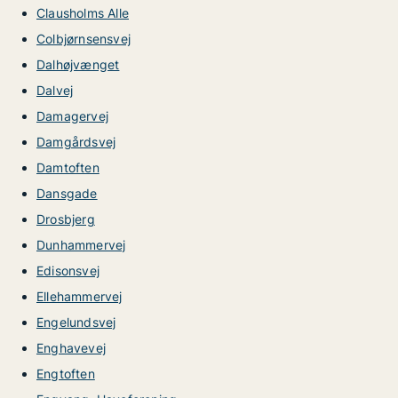
Clausholms Alle
Colbjørnsensvej
Dalhøjvænget
Dalvej
Damagervej
Damgårdsvej
Damtoften
Dansgade
Drosbjerg
Dunhammervej
Edisonsvej
Ellehammervej
Engelundsvej
Enghavevej
Engtoften