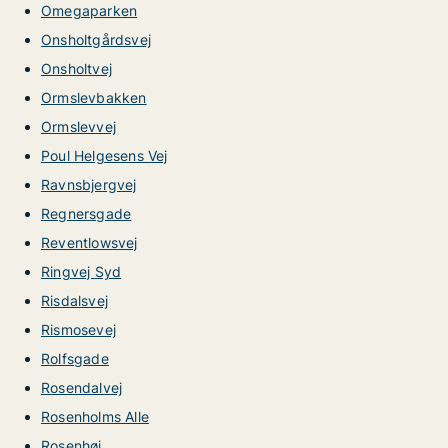
Omegaparken
Onsholtgårdsvej
Onsholtvej
Ormslevbakken
Ormslevvej
Poul Helgesens Vej
Ravnsbjergvej
Regnersgade
Reventlowsvej
Ringvej Syd
Risdalsvej
Rismosevej
Rolfsgade
Rosendalvej
Rosenholms Alle
Rosenhøj