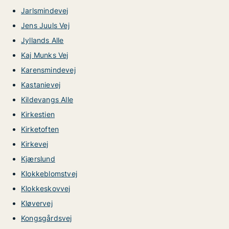
Jarlsmindevej
Jens Juuls Vej
Jyllands Alle
Kaj Munks Vej
Karensmindevej
Kastanievej
Kildevangs Alle
Kirkestien
Kirketoften
Kirkevej
Kjærslund
Klokkeblomstvej
Klokkeskovvej
Kløvervej
Kongsgårdsvej