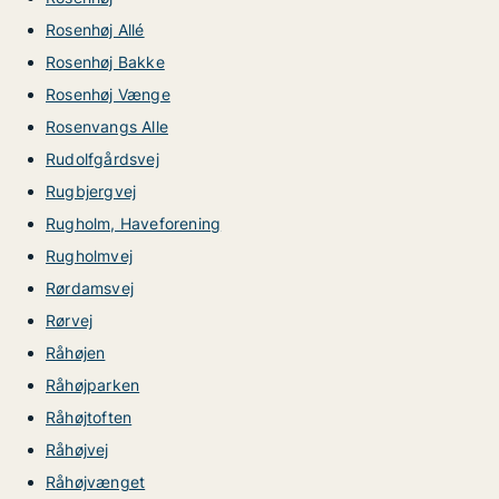
Rosenhøj Allé
Rosenhøj Bakke
Rosenhøj Vænge
Rosenvangs Alle
Rudolfgårdsvej
Rugbjergvej
Rugholm, Haveforening
Rugholmvej
Rørdamsvej
Rørvej
Råhøjen
Råhøjparken
Råhøjtoften
Råhøjvej
Råhøjvænget