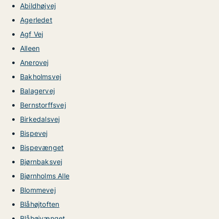
Abildhøjvej
Agerledet
Agf Vej
Alleen
Anerovej
Bakholmsvej
Balagervej
Bernstorffsvej
Birkedalsvej
Bispevej
Bispevænget
Bjørnbaksvej
Bjørnholms Alle
Blommevej
Blåhøjtoften
Blåhøjvænget