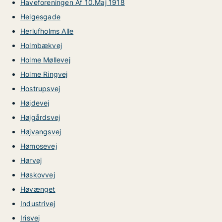
Haveforeningen Af 10.Maj 1918
Helgesgade
Herlufholms Alle
Holmbækvej
Holme Møllevej
Holme Ringvej
Hostrupsvej
Højdevej
Højgårdsvej
Højvangsvej
Hømosevej
Hørvej
Høskovvej
Høvænget
Industrivej
Irisvej