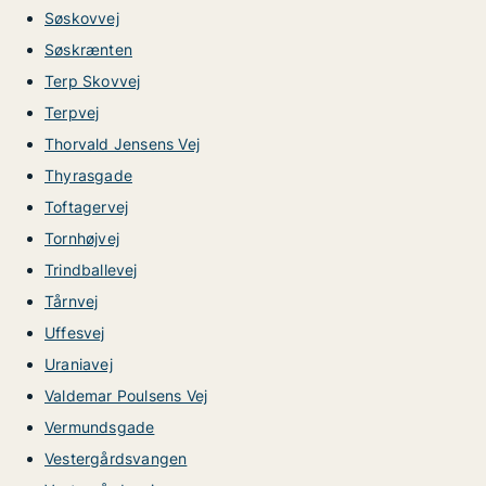
Søskovvej
Søskrænten
Terp Skovvej
Terpvej
Thorvald Jensens Vej
Thyrasgade
Toftagervej
Tornhøjvej
Trindballevej
Tårnvej
Uffesvej
Uraniavej
Valdemar Poulsens Vej
Vermundsgade
Vestergårdsvangen