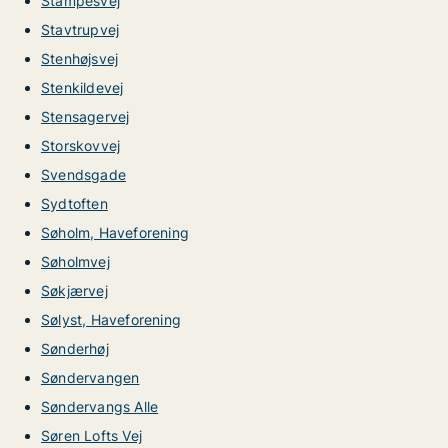
Stampesvej
Stavtrupvej
Stenhøjsvej
Stenkildevej
Stensagervej
Storskovvej
Svendsgade
Sydtoften
Søholm, Haveforening
Søholmvej
Søkjærvej
Sølyst, Haveforening
Sønderhøj
Søndervangen
Søndervangs Alle
Søren Lofts Vej