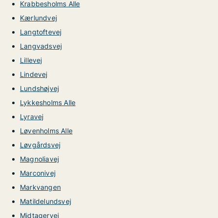
Krabbesholms Alle
Kærlundvej
Langtoftevej
Langvadsvej
Lillevej
Lindevej
Lundshøjvej
Lykkesholms Alle
Lyravej
Løvenholms Alle
Løvgårdsvej
Magnoliavej
Marconivej
Markvangen
Matildelundsvej
Midtagervej