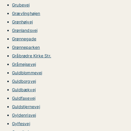
Grubevej
Grævlinghøjen
Grønhøjvej
Grønlandsvej
Grønnegade
Grønneparken
Gråbrødre Kirke Str.
Gråmejsevej
Guldblommevej
Guldborgvej
Guldbækvej
Guldfaxevej
Guldstjernevej
Gyldenrisvej
Gylfesvej