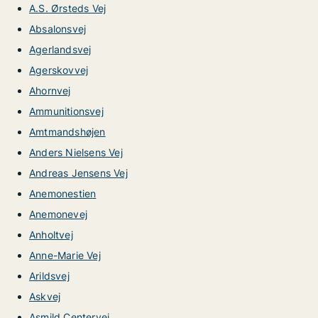
A.S. Ørsteds Vej
Absalonsvej
Agerlandsvej
Agerskovvej
Ahornvej
Ammunitionsvej
Amtmandshøjen
Anders Nielsens Vej
Andreas Jensens Vej
Anemonestien
Anemonevej
Anholtvej
Anne-Marie Vej
Arildsvej
Askvej
Asmild Centervej