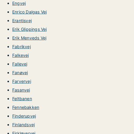
Engvej
Enrico Dalgas Vej
Erantisvej
Erik Glippings Vej
Erik Menveds Vej
Fabrikvej
Falkevej
Fallevej
Fanøvej
Farvervej
Fasanvej
Feltbanen
Fennebakken
Finderupvej
Finlandsvej
Firkløvervej