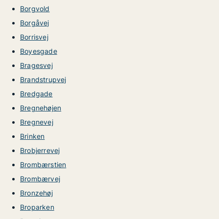
Borgvold
Borgåvej
Borrisvej
Boyesgade
Bragesvej
Brandstrupvej
Bredgade
Bregnehøjen
Bregnevej
Brinken
Brobjerrevej
Brombærstien
Brombærvej
Bronzehøj
Broparken