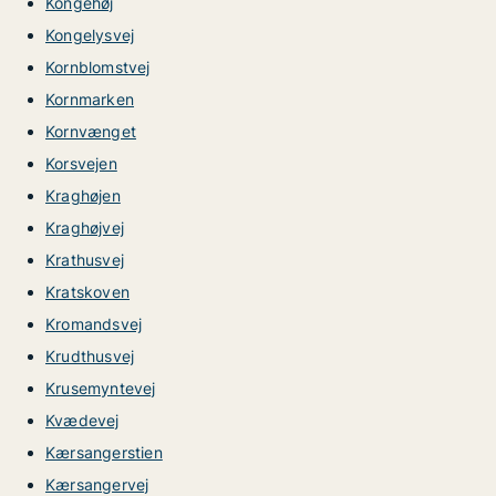
Kongehøj
Kongelysvej
Kornblomstvej
Kornmarken
Kornvænget
Korsvejen
Kraghøjen
Kraghøjvej
Krathusvej
Kratskoven
Kromandsvej
Krudthusvej
Krusemyntevej
Kvædevej
Kærsangerstien
Kærsangervej