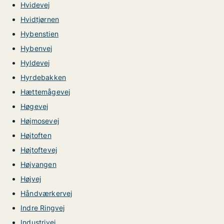
Hvidevej
Hvidtjørnen
Hybenstien
Hybenvej
Hyldevej
Hyrdebakken
Hættemågevej
Høgevej
Højmosevej
Højtoften
Højtoftevej
Højvangen
Højvej
Håndværkervej
Indre Ringvej
Industrivej