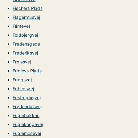
Fischers Plads
Flagermusvej
Flintevej
Foldbjergvej
Fredensgade
Frederiksvej
Frejasvej
Fridlevs Plads
Friggsvej
Frihedsvej
Fristruphøjvej
Frydendalsvej
Fuglebakken
Fuglekongevej
Fuglemosevej