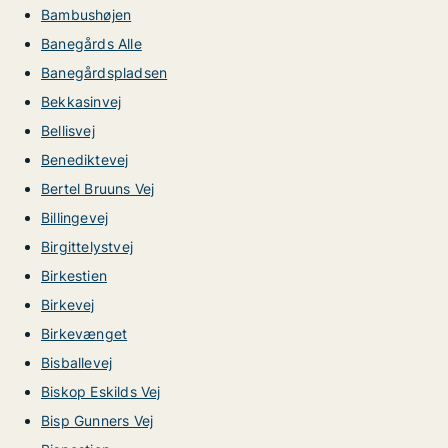
Bambushøjen
Banegårds Alle
Banegårdspladsen
Bekkasinvej
Bellisvej
Benediktevej
Bertel Bruuns Vej
Billingevej
Birgittelystvej
Birkestien
Birkevej
Birkevænget
Bisballevej
Biskop Eskilds Vej
Bisp Gunners Vej