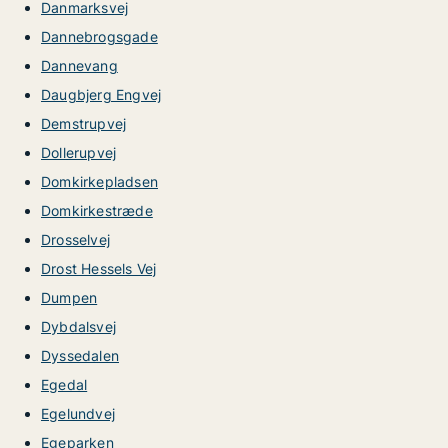
Danmarksvej
Dannebrogsgade
Dannevang
Daugbjerg Engvej
Demstrupvej
Dollerupvej
Domkirkepladsen
Domkirkestræde
Drosselvej
Drost Hessels Vej
Dumpen
Dybdalsvej
Dyssedalen
Egedal
Egelundvej
Egeparken