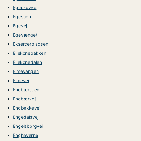
Egeskovvej
Egestien
Egevej
Egevænget
Eksercerpladsen
Ellekonebakken
Ellekonedalen
Elmevangen
Elmevej
Enebærstien
Enebærvej
Engbakkevej
Engedalsvej
Engelsborgvej
Enghaverne