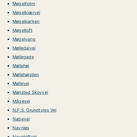
Møgelholm
Møgelkjærvej
Møgelparken
Møgeltoft
Møgelvang
Mølledalvej
Møllegade
Møllehøj
Møllehøjstien
Møllevej
Mønsted Skovvej
Mågevej
N.F.S. Grundtvigs Vej
Nabevej
Navnløs
Navntoftvej