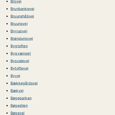
Brovej
Brunbankevej
Bruunshåbvej
Bruunsvej
Bryrupvej
Brøndumsvej
Bygtoften
Bygvænget
Bysvalevej
Bytoftevej
Byvej
Bækkegårdsvej
Bækvej
Bøgeparken
Bøgestien
Bøgevej