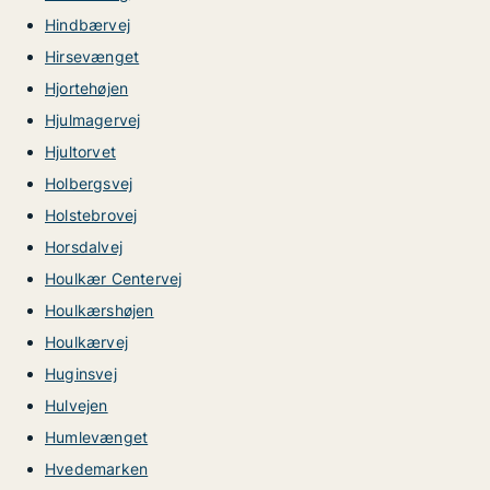
Hindbærvej
Hirsevænget
Hjortehøjen
Hjulmagervej
Hjultorvet
Holbergsvej
Holstebrovej
Horsdalvej
Houlkær Centervej
Houlkærshøjen
Houlkærvej
Huginsvej
Hulvejen
Humlevænget
Hvedemarken