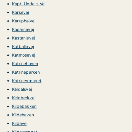
Kapt. Undalls Vej
Karsevej
Karuphøjvej
Kasernevej
Kastanievej
Katballevej
Katmosevej
Katrinehaven
Katrineparken
Katrinevænget
Keldalsvej
Keldbækvej
Kildebakken
Kildehaven
Kildevej
Kildevænget