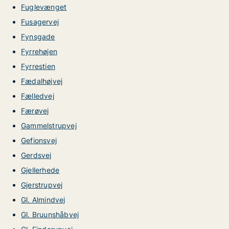
Fuglevænget
Fusagervej
Fynsgade
Fyrrehøjen
Fyrrestien
Fædalhøjvej
Fælledvej
Færøvej
Gammelstrupvej
Gefionsvej
Gerdsvej
Gjellerhede
Gjerstrupvej
Gl. Almindvej
Gl. Bruunshåbvej