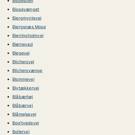
Bispestien
Bispevænget
Bjergmyntevej
Bjergsnæs Mose
Bjerringholmvej
Bjørnevad
Blegevej
Blichersvej
Blichersvænge
Blommevej
Blytækkervej
Blåbærhøj
Blåbærvej
Blåmejsevej
Boghvedevej
Bollervej