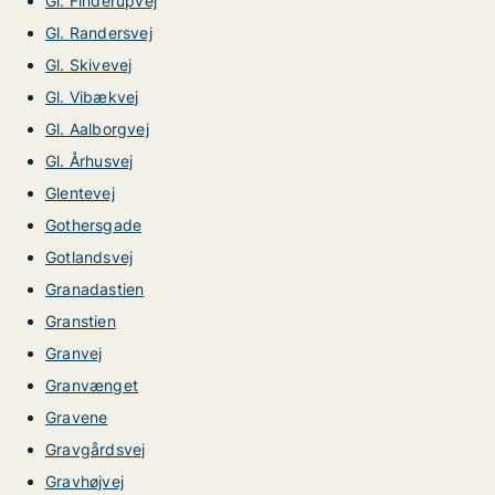
Gl. Finderupvej
Gl. Randersvej
Gl. Skivevej
Gl. Vibækvej
Gl. Aalborgvej
Gl. Århusvej
Glentevej
Gothersgade
Gotlandsvej
Granadastien
Granstien
Granvej
Granvænget
Gravene
Gravgårdsvej
Gravhøjvej