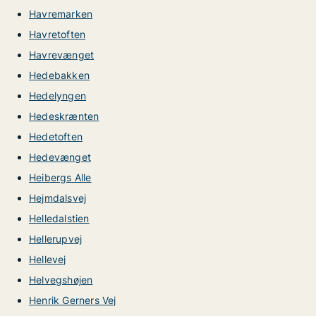
Havremarken
Havretoften
Havrevænget
Hedebakken
Hedelyngen
Hedeskrænten
Hedetoften
Hedevænget
Heibergs Alle
Hejmdalsvej
Helledalstien
Hellerupvej
Hellevej
Helvegshøjen
Henrik Gerners Vej