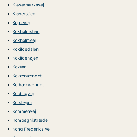
Kløvermarksvej
Kløverstien
Koglevej
Kokholmstien
Kokholmvej
Kokildedalen
Kokildehøjen
Kokær
Kokærvænget
Kolbækvænget
Koldingvej
Kolshøjen
Kommenvej
Kompagnistræde
Kong Frederiks Vej