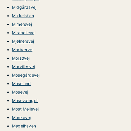
Midgårdsvej
Mikkelstien
Mimersvej
Mirabellevej
Mjølnersvej
Morbærvej
Morsøvej
Morvillesvej
Mosegårdsvej
Moselund
Mosevej
Mosevænget
Most Møllevej
Munkevej
Møgelhaven