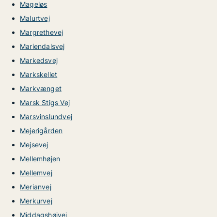
Mageløs
Malurtvej
Margrethevej
Mariendalsvej
Markedsvej
Markskellet
Markvænget
Marsk Stigs Vej
Marsvinslundvej
Mejerigården
Mejsevej
Mellemhøjen
Mellemvej
Merianvej
Merkurvej
Middagshøjvej