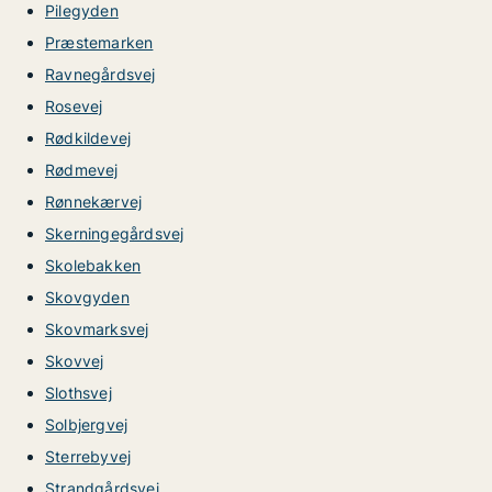
Pilegyden
Præstemarken
Ravnegårdsvej
Rosevej
Rødkildevej
Rødmevej
Rønnekærvej
Skerningegårdsvej
Skolebakken
Skovgyden
Skovmarksvej
Skovvej
Slothsvej
Solbjergvej
Sterrebyvej
Strandgårdsvej