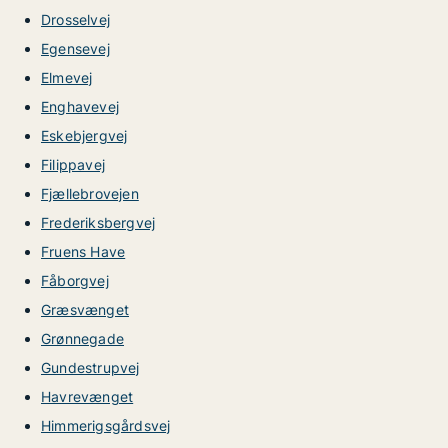
Drosselvej
Egensevej
Elmevej
Enghavevej
Eskebjergvej
Filippavej
Fjællebrovejen
Frederiksbergvej
Fruens Have
Fåborgvej
Græsvænget
Grønnegade
Gundestrupvej
Havrevænget
Himmerigsgårdsvej