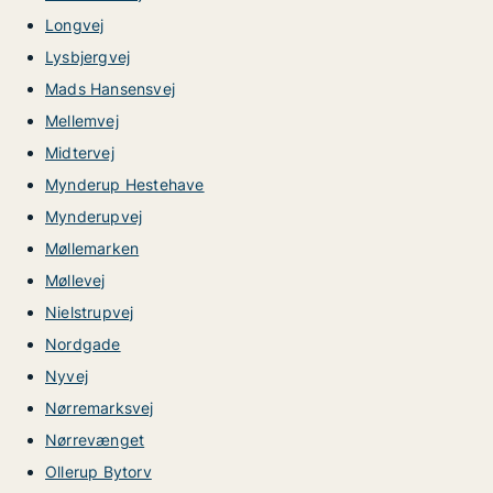
Longvej
Lysbjergvej
Mads Hansensvej
Mellemvej
Midtervej
Mynderup Hestehave
Mynderupvej
Møllemarken
Møllevej
Nielstrupvej
Nordgade
Nyvej
Nørremarksvej
Nørrevænget
Ollerup Bytorv