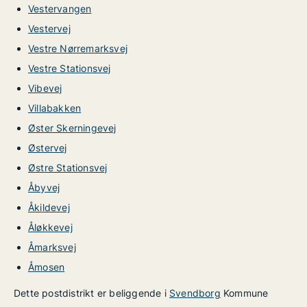
Vestervangen
Vestervej
Vestre Nørremarksvej
Vestre Stationsvej
Vibevej
Villabakken
Øster Skerningevej
Østervej
Østre Stationsvej
Åbyvej
Åkildevej
Åløkkevej
Åmarksvej
Åmosen
Dette postdistrikt er beliggende i
Svendborg
Kommune