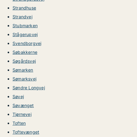
Strandhuse
Strandvej
Stubmarken
Stågerupvej
Svendborgvej
Søbakkerne
Søgårdsvej
Sømarken
Sømarksvej
Søndre Longvej
Søvej
Søvænget
Tjørnevej
Toften
Toftevænget