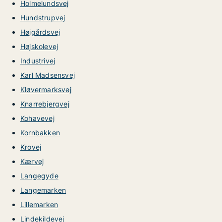
Holmelundsvej
Hundstrupvej
Højgårdsvej
Højskolevej
Industrivej
Karl Madsensvej
Kløvermarksvej
Knarrebjergvej
Kohavevej
Kornbakken
Krovej
Kærvej
Langegyde
Langemarken
Lillemarken
Lindekildevej