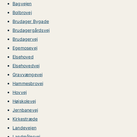
Bagvejen
Bolbrovej
Brudager Bygade
Brudagergårdsvej
Brudagervej
Egemosevej
Elsehoved
Elsehovedvej
Gravvængevej
Hammesbrovej
Hovvej
Højskolevej
Jernbanevej
Kirkestræde
Landevejen
Landmålervej