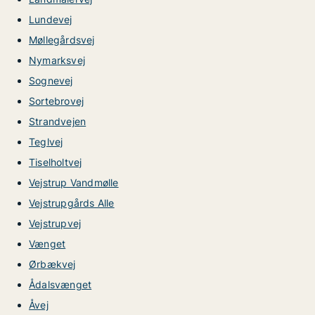
Lundevej
Møllegårdsvej
Nymarksvej
Sognevej
Sortebrovej
Strandvejen
Teglvej
Tiselholtvej
Vejstrup Vandmølle
Vejstrupgårds Alle
Vejstrupvej
Vænget
Ørbækvej
Ådalsvænget
Åvej