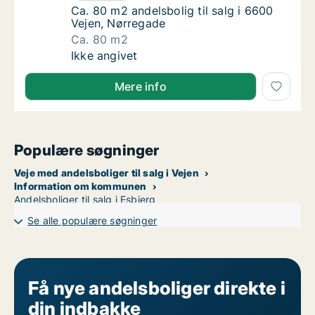
Ca. 80 m2 andelsbolig til salg i 6600 Vejen,
Ca. 80 m2 andelsbolig til salg i 6600
Vejen, Nørregade
Ca. 80 m2
Ca. 80 m2 andelsbolig til salg i 6600 Vejen
Ikke angivet
Mere info
Populære søgninger
Veje med andelsboliger til salg i Vejen
Information om kommunen
Andelsboliger til salg i Esbjerg
Se alle populære søgninger
Få nye andelsboliger direkte i
din indbakke