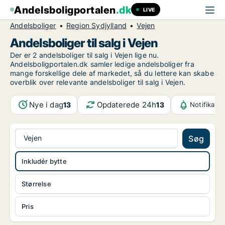
Andelsboligportalen
.dk
LIVE
Andelsboliger
Region Sydjylland
Vejen
Andelsboliger til salg i Vejen
Der er 2 andelsboliger til salg i Vejen lige nu.
Andelsboligportalen.dk samler ledige andelsboliger fra
mange forskellige dele af markedet, så du lettere kan skabe
overblik over relevante andelsboliger til salg i Vejen.
Nye i dag
Opdaterede 24h
13
13
Notifikati
Vejen
Søg
Inkludér bytte
Størrelse
Pris