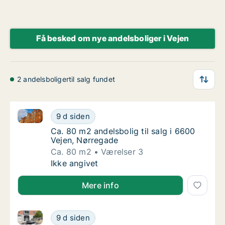
Få besked om nye andelsboliger i Vejen
2 andelsboligertil salg fundet
Ca. 80 m2 andelsbolig til salg i 6600 Vejen, Nørrega
Ca. 80 m2 andelsbolig til salg i 6600 Vejen
9 d siden
Ca. 80 m2 andelsbolig til salg i 6600 Vejen,
Ca. 80 m2 andelsbolig til salg i 6600
Vejen, Nørregade
Ca. 80 m2
Værelser 3
Ca. 80 m2 andelsbolig til salg i 6600 Vejen
Ikke angivet
Mere info
Ca. 80 m2 andelsbolig til salg i 6600 Vejen, Nørrega
Ca. 80 m2 andelsbolig til salg i 6600 Vejen
9 d siden