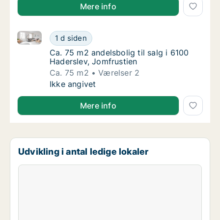
Mere info
Ca. 75 m2 andelsbolig til salg i 6100 Haderslev, Jomf
Ca. 75 m2 andelsbolig til salg i 6100 Haders
1 d siden
Ca. 75 m2 andelsbolig til salg i 6100 Haders
Ca. 75 m2 andelsbolig til salg i 6100
Haderslev, Jomfrustien
Ca. 75 m2
Værelser 2
Ca. 75 m2 andelsbolig til salg i 6100 Haders
Ikke angivet
Mere info
Udvikling i antal ledige lokaler