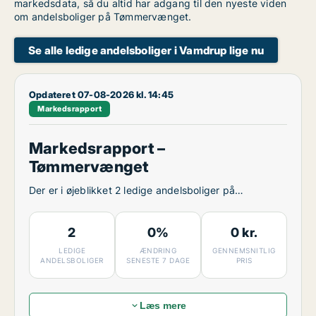
markedsdata, så du altid har adgang til den nyeste viden
om andelsboliger på Tømmervænget.
Se alle ledige andelsboliger i Vamdrup lige nu
Opdateret 07-08-2026 kl. 14:45
Markedsrapport
Markedsrapport –
Tømmervænget
Der er i øjeblikket 2 ledige andelsboliger på
Tømmervænget.
2
0%
0 kr.
LEDIGE
ÆNDRING
GENNEMSNITLIG
ANDELSBOLIGER
SENESTE 7 DAGE
PRIS
Læs mere