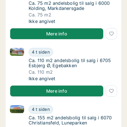
Ca. 75 m2 andelsbolig til salg i 6000 Koldi
Ca. 75 m2 andelsbolig til salg i 6000
Kolding, Markdanersgade
Ca. 75 m2
Ca. 75 m2 andelsbolig til salg i 6000 Koldi
Ikke angivet
Mere info
Ca. 110 m2 andelsbolig til salg i 6705 Esbjerg Ø, Eg
Ca. 110 m2 andelsbolig til salg i 6705 Esbj
4 t siden
Ca. 110 m2 andelsbolig til salg i 6705 Esbje
Ca. 110 m2 andelsbolig til salg i 6705
Esbjerg Ø, Egebakken
Ca. 110 m2
Ca. 110 m2 andelsbolig til salg i 6705 Esbj
Ikke angivet
Mere info
Ca. 155 m2 andelsbolig til salg i 6070 Christiansfeld
Ca. 155 m2 andelsbolig til salg i 6070 Chris
4 t siden
Ca. 155 m2 andelsbolig til salg i 6070 Chris
Ca. 155 m2 andelsbolig til salg i 6070
Christiansfeld, Luneparken