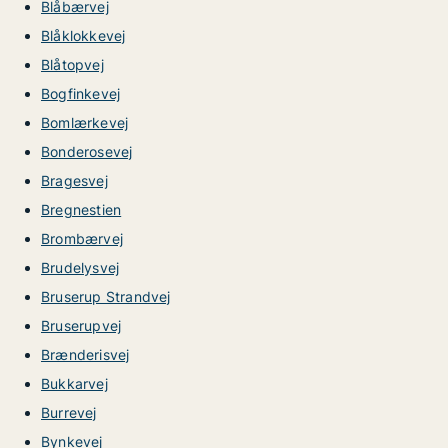
Blåbærvej
Blåklokkevej
Blåtopvej
Bogfinkevej
Bomlærkevej
Bonderosevej
Bragesvej
Bregnestien
Brombærvej
Brudelysvej
Bruserup Strandvej
Bruserupvej
Brænderisvej
Bukkarvej
Burrevej
Bynkevej