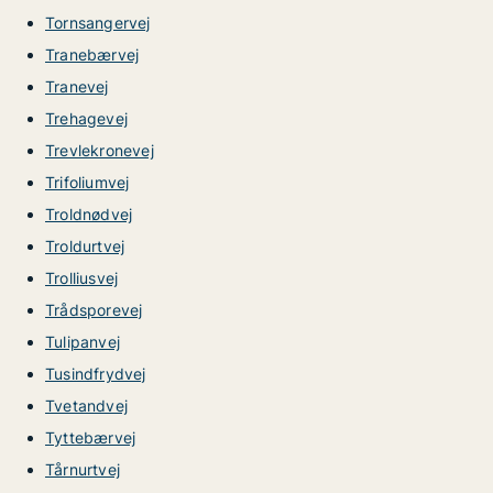
Tornsangervej
Tranebærvej
Tranevej
Trehagevej
Trevlekronevej
Trifoliumvej
Troldnødvej
Troldurtvej
Trolliusvej
Trådsporevej
Tulipanvej
Tusindfrydvej
Tvetandvej
Tyttebærvej
Tårnurtvej