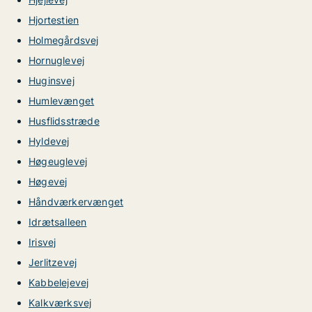
Hjortestien
Holmegårdsvej
Hornuglevej
Huginsvej
Humlevænget
Husflidsstræde
Hyldevej
Høgeuglevej
Høgevej
Håndværkervænget
Idrætsalleen
Irisvej
Jerlitzevej
Kabbelejevej
Kalkværksvej