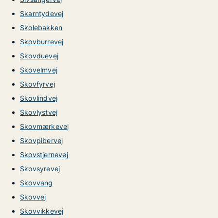
Skarntydevej
Skolebakken
Skovburrevej
Skovduevej
Skovelmvej
Skovfyrvej
Skovlindvej
Skovlystvej
Skovmærkevej
Skovpibervej
Skovstjernevej
Skovsyrevej
Skovvang
Skovvej
Skovvikkevej