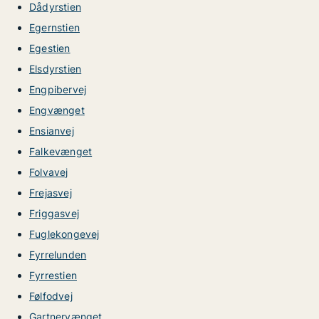
Dådyrstien
Egernstien
Egestien
Elsdyrstien
Engpibervej
Engvænget
Ensianvej
Falkevænget
Folvavej
Frejasvej
Friggasvej
Fuglekongevej
Fyrrelunden
Fyrrestien
Følfodvej
Gartnervænget