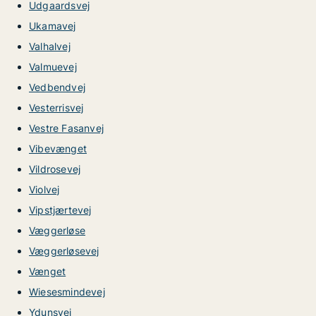
Udgaardsvej
Ukamavej
Valhalvej
Valmuevej
Vedbendvej
Vesterrisvej
Vestre Fasanvej
Vibevænget
Vildrosevej
Violvej
Vipstjærtevej
Væggerløse
Væggerløsevej
Vænget
Wiesesmindevej
Ydunsvej