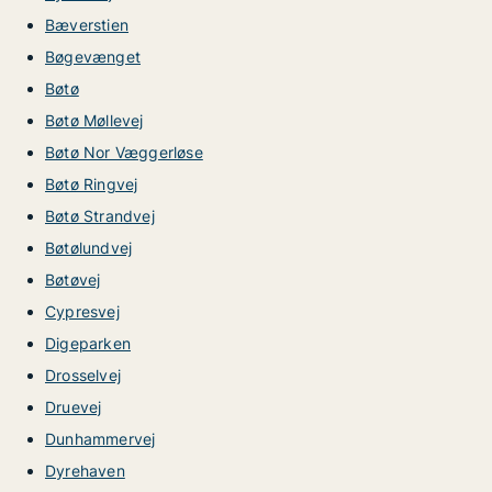
Bæverstien
Bøgevænget
Bøtø
Bøtø Møllevej
Bøtø Nor Væggerløse
Bøtø Ringvej
Bøtø Strandvej
Bøtølundvej
Bøtøvej
Cypresvej
Digeparken
Drosselvej
Druevej
Dunhammervej
Dyrehaven