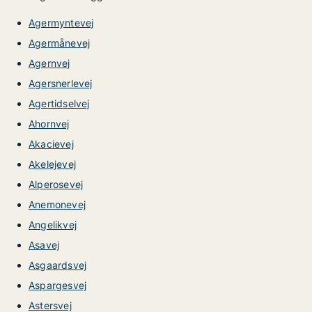
Agermyntevej
Agermånevej
Agernvej
Agersnerlevej
Agertidselvej
Ahornvej
Akacievej
Akelejevej
Alperosevej
Anemonevej
Angelikvej
Asavej
Asgaardsvej
Aspargesvej
Astersvej