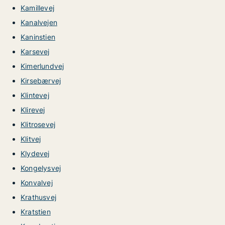
Kamillevej
Kanalvejen
Kaninstien
Karsevej
Kimerlundvej
Kirsebærvej
Klintevej
Klirevej
Klitrosevej
Klitvej
Klydevej
Kongelysvej
Konvalvej
Krathusvej
Kratstien