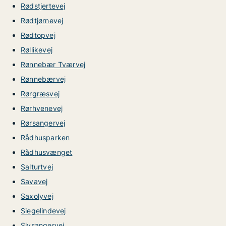
Rødstjertevej
Rødtjørnevej
Rødtopvej
Røllikevej
Rønnebær Tværvej
Rønnebærvej
Rørgræsvej
Rørhvenevej
Rørsangervej
Rådhusparken
Rådhusvænget
Salturtvej
Savavej
Saxolyvej
Siegelindevej
Sivsangervej