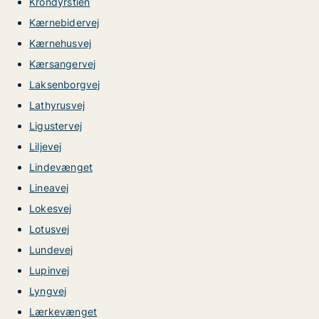
Krondyrstien
Kærnebidervej
Kærnehusvej
Kærsangervej
Laksenborgvej
Lathyrusvej
Ligustervej
Liljevej
Lindevænget
Lineavej
Lokesvej
Lotusvej
Lundevej
Lupinvej
Lyngvej
Lærkevænget