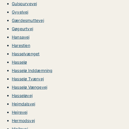
Gulspurvevej
Gyvelvej
Gærdesmuttevej
Gøgeurtvej
Hansavej
Harestien
Hasselvænget
Hasselø
Hasselø Inddæmning
Hasselø Tværvej
Hasselø Vængevej
Hasseløvej
Hejmdalsvej
Hejrevej
Hermodsvej
Hjejlevej