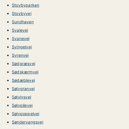
Stovbyparken
Stovbyvej
Sundhaven
Svalevej
Svanevej
Svingelvej
Syrenvej
Sødgræsvej
Sødskærmvej
Sødæblevej
Sølvgranvej
Sølvlysvej
Sølvpilevej
Sølvpoppelvej
Søndervangsvej