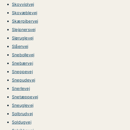
Skovviolvej
Skovæblevej
Skærpibervej
Slejpnersvej
Sløruglevej
Slåenvej
Snebollevej
Snebærvej
Sneppevej
Snepudevej
Snerlevej
Snetæppevej
Sneuglevej
Solbrudvej
Soldugvej