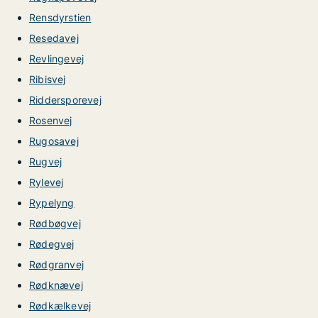
Rensdyrstien
Resedavej
Revlingevej
Ribisvej
Riddersporevej
Rosenvej
Rugosavej
Rugvej
Rylevej
Rypelyng
Rødbøgvej
Rødegvej
Rødgranvej
Rødknævej
Rødkælkevej