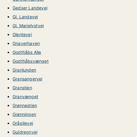
Gedser Landevej
Gl. Landevej
Gl. Marielystvej
Glentevej
Gnaverhaven
Godthåbs Alle
Godthåbsvænget
Granlunden
Gransangervej
Granstien
Granvænget
Grønnestien
Grønningen
Gråpilevej
Guldregnvej