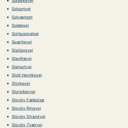
Solsikkevej
Solsortvej
Solvænget
Soløjevej
Sortpoppelvej
Spættevej
Stationsvej
Stenfrøvej
Stenurtvej
Stolt Henriksvej
Storkevej
Storpibervej
Stovby Fælledsø
Stovby Ringvej
Stovby Strandvej
Stovby Tværvej