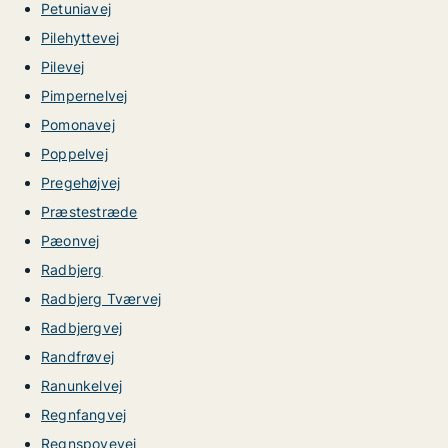
Petuniavej
Pilehyttevej
Pilevej
Pimpernelvej
Pomonavej
Poppelvej
Pregehøjvej
Præstestræde
Pæonvej
Radbjerg
Radbjerg Tværvej
Radbjergvej
Randfrøvej
Ranunkelvej
Regnfangvej
Regnspovevej