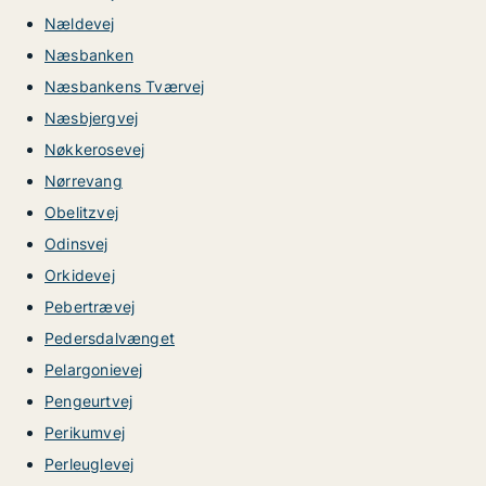
Nældevej
Næsbanken
Næsbankens Tværvej
Næsbjergvej
Nøkkerosevej
Nørrevang
Obelitzvej
Odinsvej
Orkidevej
Pebertrævej
Pedersdalvænget
Pelargonievej
Pengeurtvej
Perikumvej
Perleuglevej