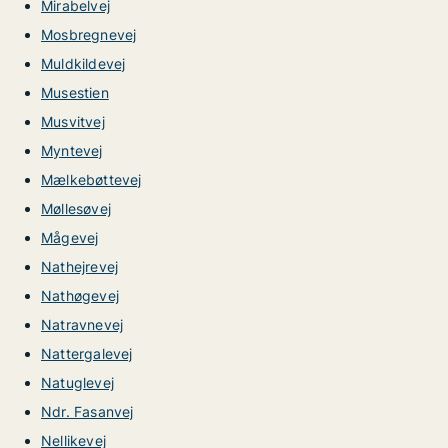
Mirabelvej
Mosbregnevej
Muldkildevej
Musestien
Musvitvej
Myntevej
Mælkebøttevej
Møllesøvej
Mågevej
Nathejrevej
Nathøgevej
Natravnevej
Nattergalevej
Natuglevej
Ndr. Fasanvej
Nellikevej