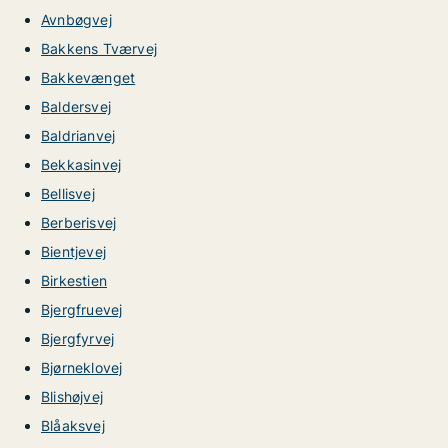
Avnbøgvej
Bakkens Tværvej
Bakkevænget
Baldersvej
Baldrianvej
Bekkasinvej
Bellisvej
Berberisvej
Bientjevej
Birkestien
Bjergfruevej
Bjergfyrvej
Bjørneklovej
Blishøjvej
Blåaksvej