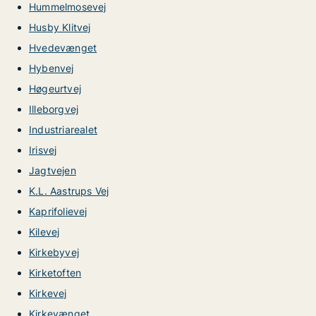
Hummelmosevej
Husby Klitvej
Hvedevænget
Hybenvej
Høgeurtvej
Illeborgvej
Industriarealet
Irisvej
Jagtvejen
K.L. Aastrups Vej
Kaprifolievej
Kilevej
Kirkebyvej
Kirketoften
Kirkevej
Kirkevænget