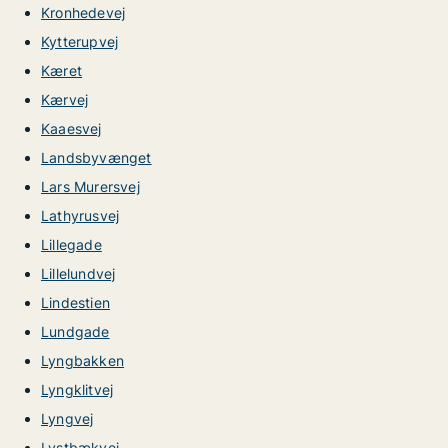
Kronhedevej
Kytterupvej
Kæret
Kærvej
Kaaesvej
Landsbyvænget
Lars Murersvej
Lathyrusvej
Lillegade
Lillelundvej
Lindestien
Lundgade
Lyngbakken
Lyngklitvej
Lyngvej
Lystbækvej