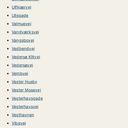
Ulfkjærvej
Ullsgade
Valmuevej
Vandværksvej
Vangsbovej
Vedbendvej
Vedersø Klitvej
Vedersøvej
Vembvej
Vester Husby
Vester Mosevej
Vesterhavsgade
Vesterhavsvej
Vesthavnen
Vibevej