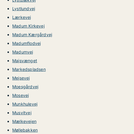
Lystlundvej
Lærkevej
Madum Kirkevej
Madum Kærgårdvej
Madumflodvej
Madumvej
Majsvænget
Markedspladsen
Mejsevej
Moesgårdvej
Mosevej
Munkhulevej
Musvitvej
Mælkevejen
Møllebakken