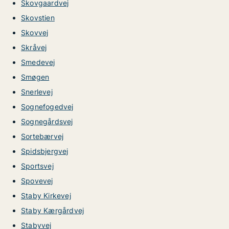
Skovgaardvej
Skovstien
Skovvej
Skråvej
Smedevej
Smøgen
Snerlevej
Sognefogedvej
Sognegårdsvej
Sortebærvej
Spidsbjergvej
Sportsvej
Spovevej
Staby Kirkevej
Staby Kærgårdvej
Stabyvej