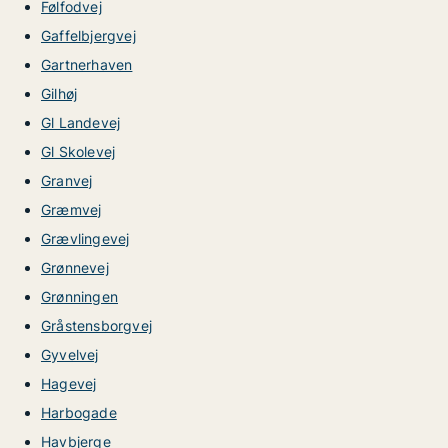
Følfodvej
Gaffelbjergvej
Gartnerhaven
Gilhøj
Gl Landevej
Gl Skolevej
Granvej
Græmvej
Grævlingevej
Grønnevej
Grønningen
Gråstensborgvej
Gyvelvej
Hagevej
Harbogade
Havbjerge