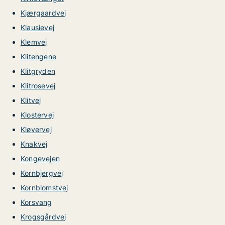
Kjærgaardvej
Klausievej
Klemvej
Klitengene
Klitgryden
Klitrosevej
Klitvej
Klostervej
Kløvervej
Knakvej
Kongevejen
Kornbjergvej
Kornblomstvej
Korsvang
Krogsgårdvej