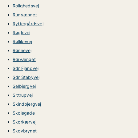
Rolighedsvej
Rugvænget
Ryttergårdsvej
Røglevej
Røllikevej
Rønnevej
Rørvænget
Sdr Fjandvej
Sdr Stabyvej
Selbjergvej
Sittrupvej
Skindbjergvej
Skolegade
Skorkærvej
Skovbrynet