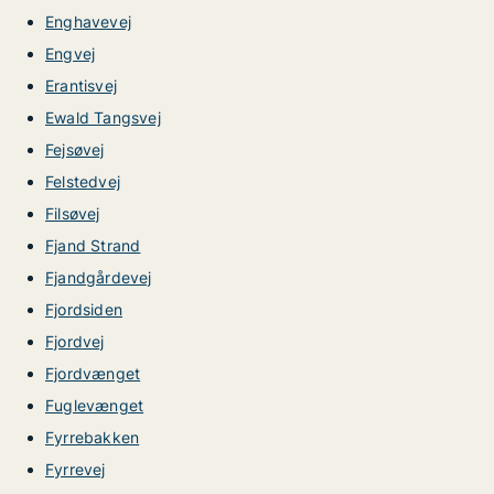
Enghavevej
Engvej
Erantisvej
Ewald Tangsvej
Fejsøvej
Felstedvej
Filsøvej
Fjand Strand
Fjandgårdevej
Fjordsiden
Fjordvej
Fjordvænget
Fuglevænget
Fyrrebakken
Fyrrevej