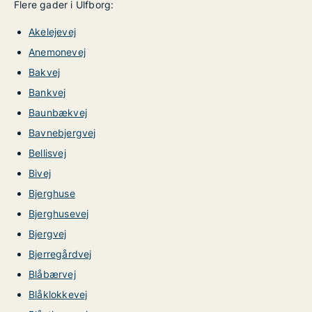
Flere gader i Ulfborg:
Akelejevej
Anemonevej
Bakvej
Bankvej
Baunbækvej
Bavnebjergvej
Bellisvej
Bivej
Bjerghuse
Bjerghusevej
Bjergvej
Bjerregårdvej
Blåbærvej
Blåklokkevej