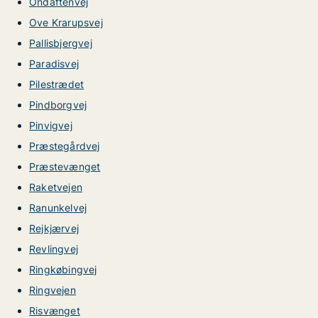
Ondaftenvej
Ove Krarupsvej
Pallisbjergvej
Paradisvej
Pilestrædet
Pindborgvej
Pinvigvej
Præstegårdvej
Præstevænget
Raketvejen
Ranunkelvej
Rejkjærvej
Revlingvej
Ringkøbingvej
Ringvejen
Risvænget