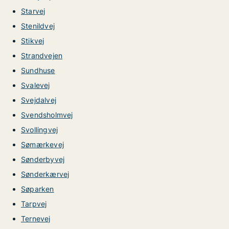
Starvej
Stenildvej
Stikvej
Strandvejen
Sundhuse
Svalevej
Svejdalvej
Svendsholmvej
Svollingvej
Sømærkevej
Sønderbyvej
Sønderkærvej
Søparken
Tarpvej
Ternevej