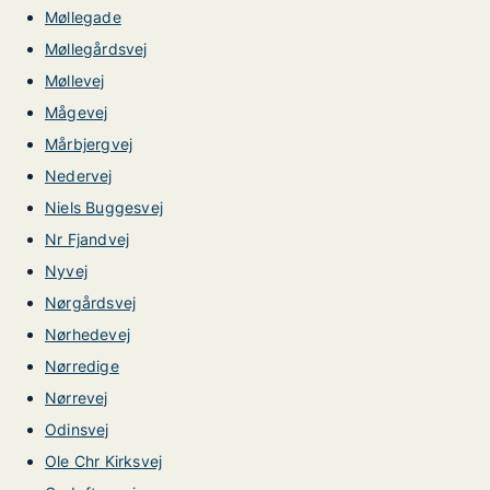
Møllegade
Møllegårdsvej
Møllevej
Mågevej
Mårbjergvej
Nedervej
Niels Buggesvej
Nr Fjandvej
Nyvej
Nørgårdsvej
Nørhedevej
Nørredige
Nørrevej
Odinsvej
Ole Chr Kirksvej