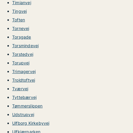
Timianvej
Tingvej
Toften
Tornevej
Torsgade
Torsmindevej
Torstedvej
Torupvej
Trimagervej
Troldtoftvej
Tværvej
Tyttebærvej
Tømmerslippen
Udstrupvej
Ulfborg Kirkebyvej
Ulfkjærparken