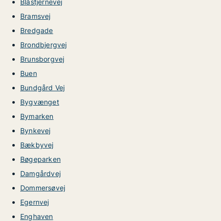
Blåstjernevej
Bramsvej
Bredgade
Brondbjergvej
Brunsborgvej
Buen
Bundgård Vej
Bygvænget
Bymarken
Bynkevej
Bækbyvej
Bøgeparken
Damgårdvej
Dommersøvej
Egernvej
Enghaven