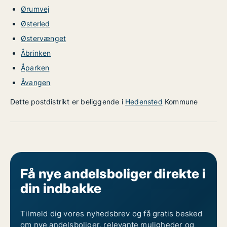
Ørumvej
Østerled
Østervænget
Åbrinken
Åparken
Åvangen
Dette postdistrikt er beliggende i
Hedensted
Kommune
Få nye andelsboliger direkte i
din indbakke
Tilmeld dig vores nyhedsbrev og få gratis besked
om nye andelsboliger, relevante muligheder og