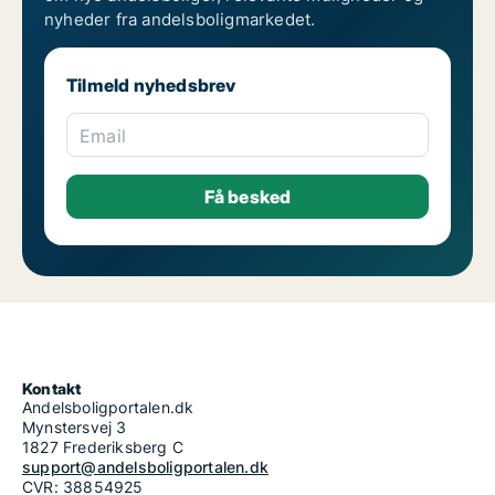
nyheder fra andelsboligmarkedet.
Tilmeld nyhedsbrev
Email
Kontakt
Andelsboligportalen.dk
Mynstersvej 3
1827 Frederiksberg C
support@andelsboligportalen.dk
CVR: 38854925