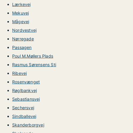
Lærkevej
Mekuvej
Mågevej
Nordvestvej
Nørregade
Passagen
Poul M.Møllers Plads
Rasmus Sørensens Sti
Ribevej
Rosenvænget
Røglbankvej
Sebastiansvej
Sechersvej
Sindballevej
Skanderborgvej