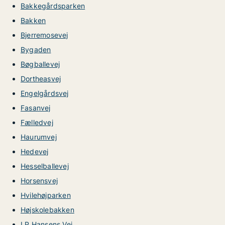
Bakkegårdsparken
Bakken
Bjerremosevej
Bygaden
Bøgballevej
Dortheasvej
Engelgårdsvej
Fasanvej
Fælledvej
Haurumvej
Hedevej
Hesselballevej
Horsensvej
Hvilehøjparken
Højskolebakken
I P Hansens Vej