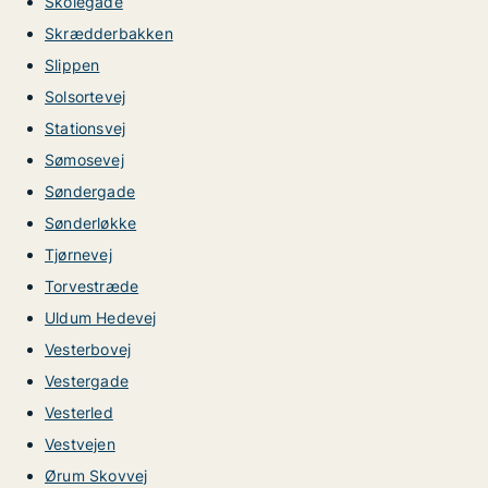
Skolegade
Skrædderbakken
Slippen
Solsortevej
Stationsvej
Sømosevej
Søndergade
Sønderløkke
Tjørnevej
Torvestræde
Uldum Hedevej
Vesterbovej
Vestergade
Vesterled
Vestvejen
Ørum Skovvej