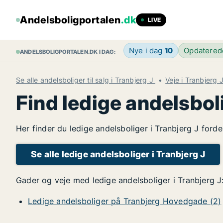
Andelsboligportalen
.dk
LIVE
Nye i dag
10
Opdatere
ANDELSBOLIGPORTALEN.DK I DAG:
Se alle andelsboliger til salg i Tranbjerg J
Veje i Tranbjerg 
Find ledige andelsbol
Her finder du ledige andelsboliger i Tranbjerg J ford
Se alle ledige andelsboliger i Tranbjerg J
Gader og veje med ledige andelsboliger i Tranbjerg J
Ledige andelsboliger på Tranbjerg Hovedgade (2)