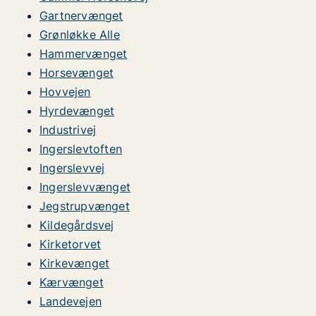
Gartnervænget
Grønløkke Alle
Hammervænget
Horsevænget
Hovvejen
Hyrdevænget
Industrivej
Ingerslevtoften
Ingerslevvej
Ingerslevvænget
Jegstrupvænget
Kildegårdsvej
Kirketorvet
Kirkevænget
Kærvænget
Landevejen