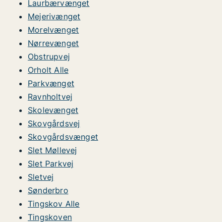
Laurbærvænget
Mejerivænget
Morelvænget
Nørrevænget
Obstrupvej
Orholt Alle
Parkvænget
Ravnholtvej
Skolevænget
Skovgårdsvej
Skovgårdsvænget
Slet Møllevej
Slet Parkvej
Sletvej
Sønderbro
Tingskov Alle
Tingskoven