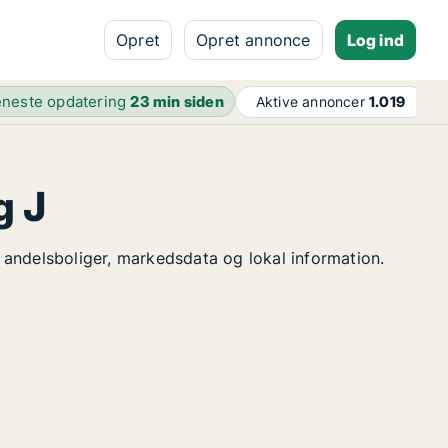
Opret
Opret annonce
Log ind
neste opdatering
23 min siden
Aktive annoncer
1.019
g J
e andelsboliger, markedsdata og lokal information.