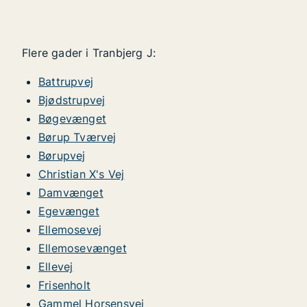
Flere gader i Tranbjerg J:
Battrupvej
Bjødstrupvej
Bøgevænget
Børup Tværvej
Børupvej
Christian X's Vej
Damvænget
Egevænget
Ellemosevej
Ellemosevænget
Ellevej
Frisenholt
Gammel Horsensvej