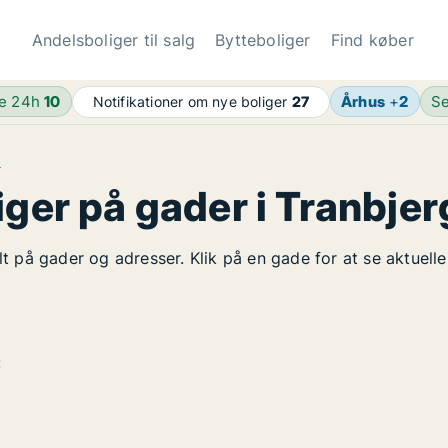
Andelsboliger til salg
Bytteboliger
Find køber
de 24h
10
Århus
+
2
Se
Notifikationer om nye boliger
27
J
iger på gader i Tranbjer
elt på gader og adresser. Klik på en gade for at se aktuell
: