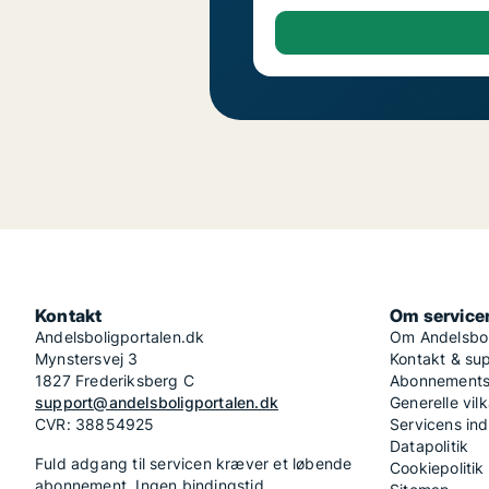
Kontakt
Om service
Andelsboligportalen.dk
Om Andelsbol
Mynstersvej 3
Kontakt & su
1827 Frederiksberg C
Abonnementsv
support@andelsboligportalen.dk
Generelle vilk
CVR: 38854925
Servicens in
Datapolitik
Fuld adgang til servicen kræver et løbende
Cookiepolitik
abonnement. Ingen bindingstid.