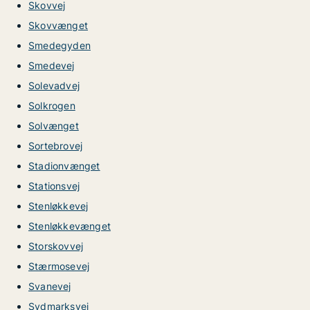
Skovvej
Skovvænget
Smedegyden
Smedevej
Solevadvej
Solkrogen
Solvænget
Sortebrovej
Stadionvænget
Stationsvej
Stenløkkevej
Stenløkkevænget
Storskovvej
Stærmosevej
Svanevej
Sydmarksvej