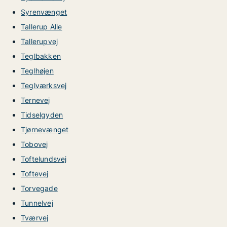
Syrenvænget
Tallerup Alle
Tallerupvej
Teglbakken
Teglhøjen
Teglværksvej
Ternevej
Tidselgyden
Tjørnevænget
Tobovej
Toftelundsvej
Toftevej
Torvegade
Tunnelvej
Tværvej