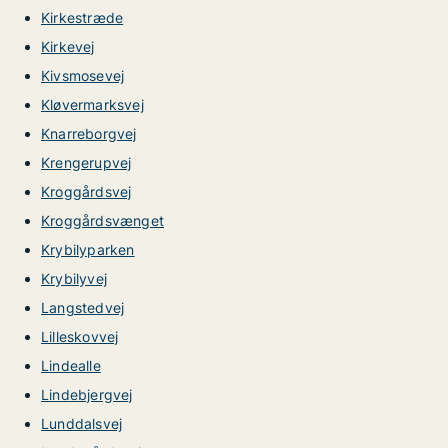
Kirkestræde
Kirkevej
Kivsmosevej
Kløvermarksvej
Knarreborgvej
Krengerupvej
Kroggårdsvej
Kroggårdsvænget
Krybilyparken
Krybilyvej
Langstedvej
Lilleskovvej
Lindealle
Lindebjergvej
Lunddalsvej