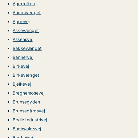
Agertoften
Ahornvænget
Appevej
Askevænget
Assensvej
Bakkevænget
Bannervej
Birkevej
Birkevænget
Bjelkevej
Bregnemosevej
Brunsegyden
Brunsegårdsvej
Brylle Industrivej
Buchwaldsvej
Byghøjvej