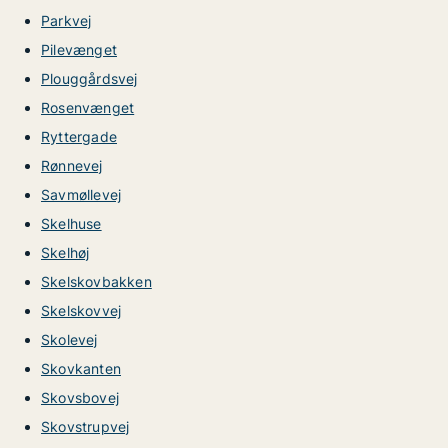
Parkvej
Pilevænget
Plouggårdsvej
Rosenvænget
Ryttergade
Rønnevej
Savmøllevej
Skelhuse
Skelhøj
Skelskovbakken
Skelskovvej
Skolevej
Skovkanten
Skovsbovej
Skovstrupvej