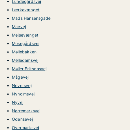
Lundegårdsvej
Lærkevænget
Mads Hansensgade
Maevej
Mejsevænget
Mosegårdsvej
Møllebakken
Mølledamsvej
Møller Eriksensvej
Mågevej
Neversvej
Nyholmsvej
Nyvej
Nørremarksvej
Odensevej
Overmarksvej