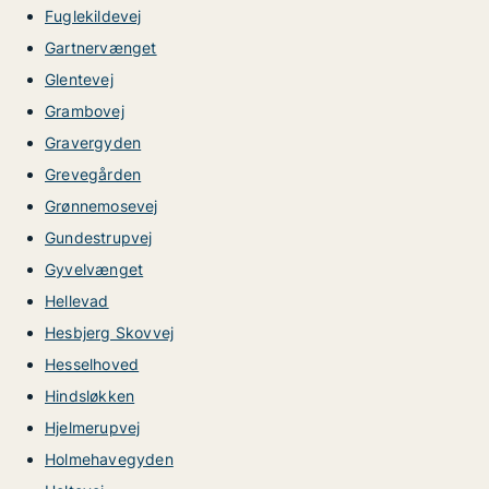
Fuglekildevej
Gartnervænget
Glentevej
Grambovej
Gravergyden
Grevegården
Grønnemosevej
Gundestrupvej
Gyvelvænget
Hellevad
Hesbjerg Skovvej
Hesselhoved
Hindsløkken
Hjelmerupvej
Holmehavegyden