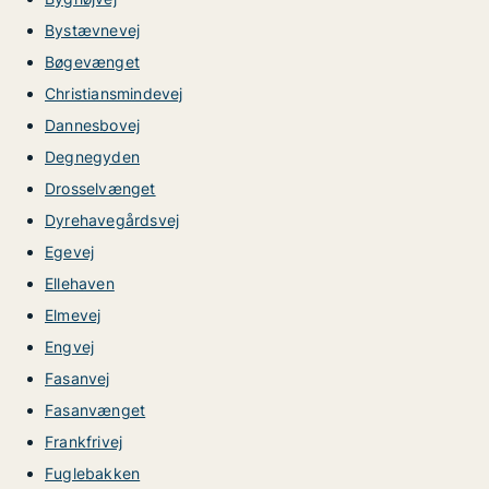
Bystævnevej
Bøgevænget
Christiansmindevej
Dannesbovej
Degnegyden
Drosselvænget
Dyrehavegårdsvej
Egevej
Ellehaven
Elmevej
Engvej
Fasanvej
Fasanvænget
Frankfrivej
Fuglebakken