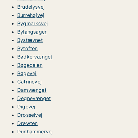
Brudelysvej
Burrehøjvej
Bygmarksvej
Bylangsager
Bystævnet
Bytoften
Bødkervænget
Bøgedalen
Bøgevej
Catrinevej
Damvænget
Degnevænget
Digevej
Drosselvej
Drøwten
Dunhammervej