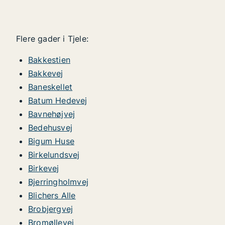
Flere gader i Tjele:
Bakkestien
Bakkevej
Baneskellet
Batum Hedevej
Bavnehøjvej
Bedehusvej
Bigum Huse
Birkelundsvej
Birkevej
Bjerringholmvej
Blichers Alle
Brobjergvej
Bromøllevej