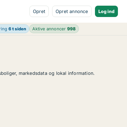
Opret
Opret annonce
Log ind
ring
6 t siden
Aktive annoncer
998
lsboliger, markedsdata og lokal information.