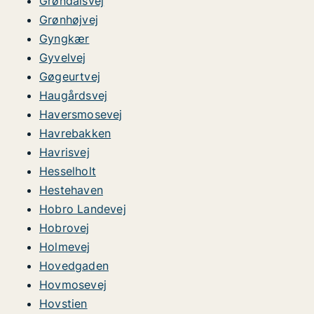
Grøndalsvej
Grønhøjvej
Gyngkær
Gyvelvej
Gøgeurtvej
Haugårdsvej
Haversmosevej
Havrebakken
Havrisvej
Hesselholt
Hestehaven
Hobro Landevej
Hobrovej
Holmevej
Hovedgaden
Hovmosevej
Hovstien