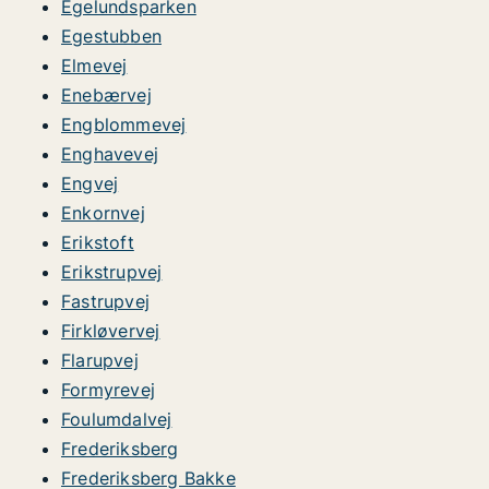
Egelundsparken
Egestubben
Elmevej
Enebærvej
Engblommevej
Enghavevej
Engvej
Enkornvej
Erikstoft
Erikstrupvej
Fastrupvej
Firkløvervej
Flarupvej
Formyrevej
Foulumdalvej
Frederiksberg
Frederiksberg Bakke