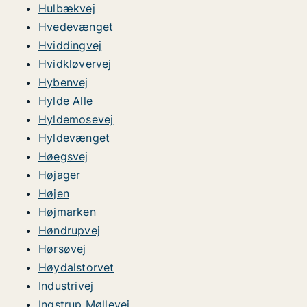
Hulbækvej
Hvedevænget
Hviddingvej
Hvidkløvervej
Hybenvej
Hylde Alle
Hyldemosevej
Hyldevænget
Høegsvej
Højager
Højen
Højmarken
Høndrupvej
Hørsøvej
Høydalstorvet
Industrivej
Ingstrup Møllevej