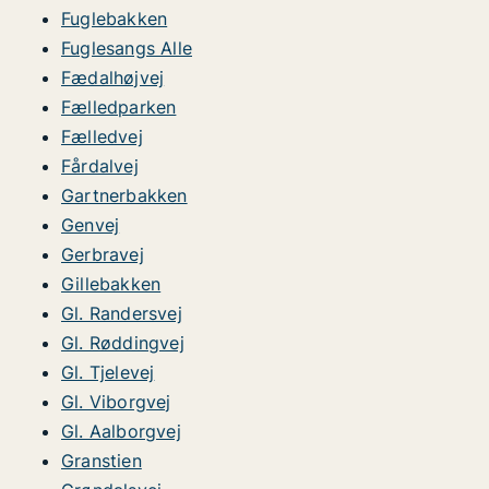
Fuglebakken
Fuglesangs Alle
Fædalhøjvej
Fælledparken
Fælledvej
Fårdalvej
Gartnerbakken
Genvej
Gerbravej
Gillebakken
Gl. Randersvej
Gl. Røddingvej
Gl. Tjelevej
Gl. Viborgvej
Gl. Aalborgvej
Granstien