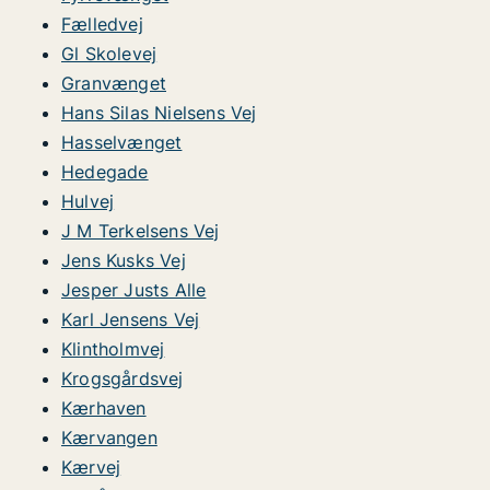
Fælledvej
Gl Skolevej
Granvænget
Hans Silas Nielsens Vej
Hasselvænget
Hedegade
Hulvej
J M Terkelsens Vej
Jens Kusks Vej
Jesper Justs Alle
Karl Jensens Vej
Klintholmvej
Krogsgårdsvej
Kærhaven
Kærvangen
Kærvej