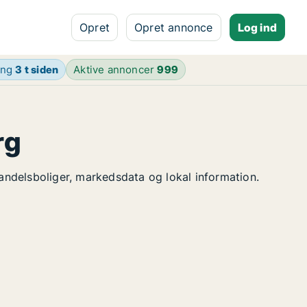
Opret
Opret annonce
Log ind
ing
3 t siden
Aktive annoncer
999
rg
 andelsboliger, markedsdata og lokal information.