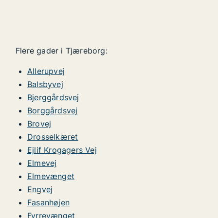
Flere gader i Tjæreborg:
Allerupvej
Balsbyvej
Bjerggårdsvej
Borggårdsvej
Brovej
Drosselkæret
Ejlif Krogagers Vej
Elmevej
Elmevænget
Engvej
Fasanhøjen
Fyrrevænget