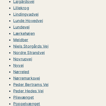
Lajgårdsvej
Lillekrog
Lindingvadvej
Lunde Hovedvej
Lundevej
Lærkehøjen
Meldber
Niels Storgårds Vej
Nordre Strandvej
Novrupvej
Nyvej
Nørreled
Nørremarksvej
Peder Bertrams Vej
Peder Hedes Vej
Pilevænget
Poppelvænget