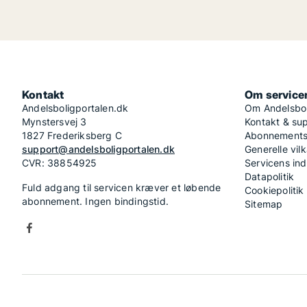
Kontakt
Om service
Andelsboligportalen.dk
Om Andelsbol
Mynstersvej 3
Kontakt & su
1827 Frederiksberg C
Abonnementsv
support@andelsboligportalen.dk
Generelle vilk
CVR: 38854925
Servicens in
Datapolitik
Fuld adgang til servicen kræver et løbende
Cookiepolitik
abonnement. Ingen bindingstid.
Sitemap