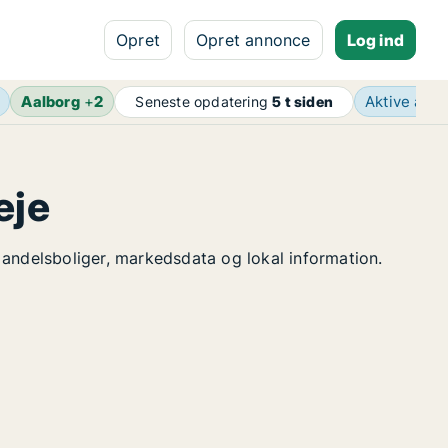
Opret
Opret annonce
Log ind
Aalborg
+
2
Aktive ann
Seneste opdatering
5 t siden
eje
le andelsboliger, markedsdata og lokal information.