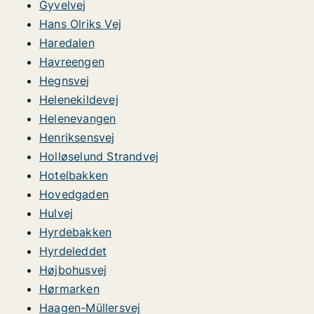
Gyvelvej
Hans Olriks Vej
Haredalen
Havreengen
Hegnsvej
Helenekildevej
Helenevangen
Henriksensvej
Holløselund Strandvej
Hotelbakken
Hovedgaden
Hulvej
Hyrdebakken
Hyrdeleddet
Højbohusvej
Hørmarken
Haagen-Müllersvej