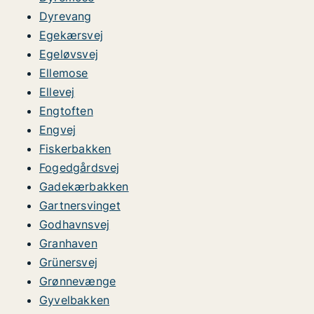
Dyrevang
Egekærsvej
Egeløvsvej
Ellemose
Ellevej
Engtoften
Engvej
Fiskerbakken
Fogedgårdsvej
Gadekærbakken
Gartnersvinget
Godhavnsvej
Granhaven
Grünersvej
Grønnevænge
Gyvelbakken