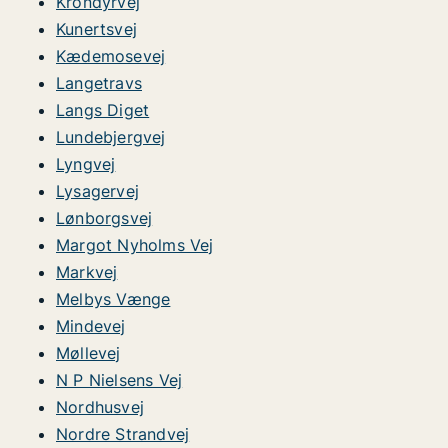
Krondyrvej
Kunertsvej
Kædemosevej
Langetravs
Langs Diget
Lundebjergvej
Lyngvej
Lysagervej
Lønborgsvej
Margot Nyholms Vej
Markvej
Melbys Vænge
Mindevej
Møllevej
N P Nielsens Vej
Nordhusvej
Nordre Strandvej