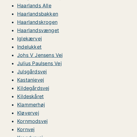
Haarlands Alle
Haarlandsbakken
Haarlandskrogen
Haarlandsvænget
Iglekærvej
Indelukket
Johs V Jensens Vej
Julius Paulsens Vej
Julsgårdsvej
Kastanievej
Kildegårdsvej
Kildeskåret
Klammerhøj
Kløvervej
Kornmodsvej
Kornvej