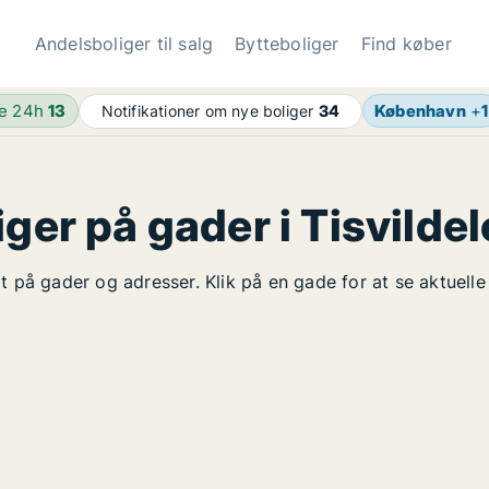
Andelsboliger til salg
Bytteboliger
Find køber
de 24h
13
København
+
1
Notifikationer om nye boliger
34
ger på gader i Tisvildel
elt på gader og adresser. Klik på en gade for at se aktuel