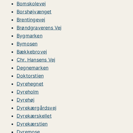
Bomskolevej
Borshøjvænget
Brentingevej
Brøndgraverens Vej
Bygmarken
Bymosen
Bækkebrovej
Chr. Hansens Vej
Degnemarken
Doktorstien
Dyrehegnet
Dyreholm
Dyrehøj
Dyrekærgårdsvej
Dyrekærskellet
Dyrekærstien
Dyremose