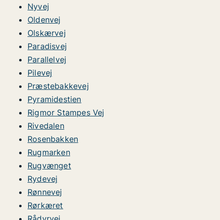
Nyvej
Oldenvej
Olskærvej
Paradisvej
Parallelvej
Pilevej
Præstebakkevej
Pyramidestien
Rigmor Stampes Vej
Rivedalen
Rosenbakken
Rugmarken
Rugvænget
Rydevej
Rønnevej
Rørkæret
Rådyrvej