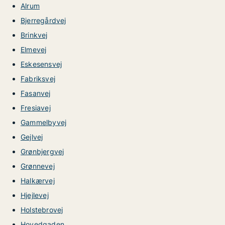
Alrum
Bjerregårdvej
Brinkvej
Elmevej
Eskesensvej
Fabriksvej
Fasanvej
Fresiavej
Gammelbyvej
Gejlvej
Grønbjergvej
Grønnevej
Halkærvej
Hjejlevej
Holstebrovej
Hovedgaden