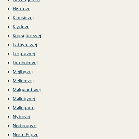
Høbrovej
Klausievej
Klydevej
Kogsgårdsvej
Lathyrusvej
Lergravvej
Lindholmvej
Mejlbyvej
Mellemvej
Mølgaardsvej
Møllebyvej
Møllegade
Nybovej
Nøderupvej
Nørre Espvej