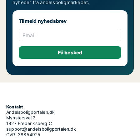
nyheder fra andelsboligmarkedet.
Tilmeld nyhedsbrev
Email
Kontakt
Andelsboligportalen.dk
Mynstersvej 3
1827 Frederiksberg C
support@andelsboligportalen.dk
CVR: 38854925