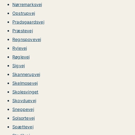
Nørremarksvej
Opstrupvej
Pradsgaardsvej
Præstevej
Regnspovevej
Rylevej
Røglevej
Sigvej
Skannerupvej
Skelmosevej
Skolesvinget
Skovduevej
Sneppevej
Solsortevej
Spættevej