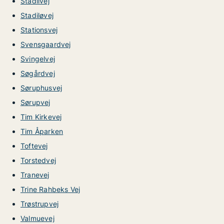
Stadilvej
Stadiløvej
Stationsvej
Svensgaardvej
Svingelvej
Søgårdvej
Søruphusvej
Sørupvej
Tim Kirkevej
Tim Åparken
Toftevej
Torstedvej
Tranevej
Trine Rahbeks Vej
Trøstrupvej
Valmuevej