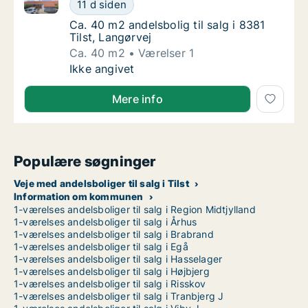
Ca. 40 m2 andelsbolig til salg i 8381 Tilst, Langørvej
Ca. 40 m2 andelsbolig til salg i 8381 Tilst, 
11 d siden
Ca. 40 m2 andelsbolig til salg i 8381 Tilst, 
Ca. 40 m2 andelsbolig til salg i 8381
Tilst, Langørvej
Ca. 40 m2
Værelser 1
Ca. 40 m2 andelsbolig til salg i 8381 Tilst, 
Ikke angivet
Mere info
Populære søgninger
Veje med andelsboliger til salg i Tilst
Information om kommunen
1-værelses andelsboliger til salg i Region Midtjylland
1-værelses andelsboliger til salg i Århus
1-værelses andelsboliger til salg i Brabrand
1-værelses andelsboliger til salg i Egå
1-værelses andelsboliger til salg i Hasselager
1-værelses andelsboliger til salg i Højbjerg
1-værelses andelsboliger til salg i Risskov
1-værelses andelsboliger til salg i Tranbjerg J