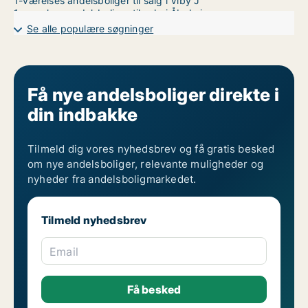
1-værelses andelsboliger til salg i Viby J
1-værelses andelsboliger til salg i Åbyhøj
1-værelses andelsboliger til salg i Århus C
Se alle populære søgninger
1-værelses andelsboliger til salg i Århus N
1-værelses andelsboliger til salg i Århus V
Få nye andelsboliger direkte i
din indbakke
Tilmeld dig vores nyhedsbrev og få gratis besked
om nye andelsboliger, relevante muligheder og
nyheder fra andelsboligmarkedet.
Tilmeld nyhedsbrev
Email