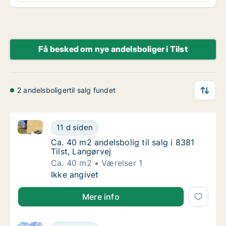
Få besked om nye andelsboliger i Tilst
2 andelsboligertil salg fundet
Ca. 40 m2 andelsbolig til salg i 8381 Tilst, Langørvej
Ca. 40 m2 andelsbolig til salg i 8381 Tilst, 
11 d siden
Ca. 40 m2 andelsbolig til salg i 8381 Tilst, 
Ca. 40 m2 andelsbolig til salg i 8381
Tilst, Langørvej
Ca. 40 m2
Værelser 1
Ca. 40 m2 andelsbolig til salg i 8381 Tilst, 
Ikke angivet
Mere info