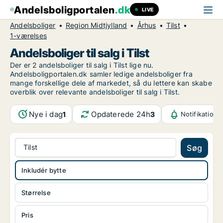
Andelsboligportalen
.dk
LIVE
Andelsboliger
Region Midtjylland
Århus
Tilst
1-værelses
Andelsboliger til salg i Tilst
Der er 2 andelsboliger til salg i Tilst lige nu.
Andelsboligportalen.dk samler ledige andelsboliger fra
mange forskellige dele af markedet, så du lettere kan skabe
overblik over relevante andelsboliger til salg i Tilst.
Nye i dag
Opdaterede 24h
1
3
Notifikatione
Tilst
Søg
Inkludér bytte
Størrelse
Pris