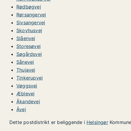
Rødbøgvej
Rørsangervej
Sivsangervej
Skovhusvej
Slåenvej
Storesøvej
Søgårdsvej
Sånevej
Thujavej
Tinkerupvej
Vøggsvej
Æblevej
Åkandevej
Åvej
Dette postdistrikt er beliggende i
Helsingør
Kommun