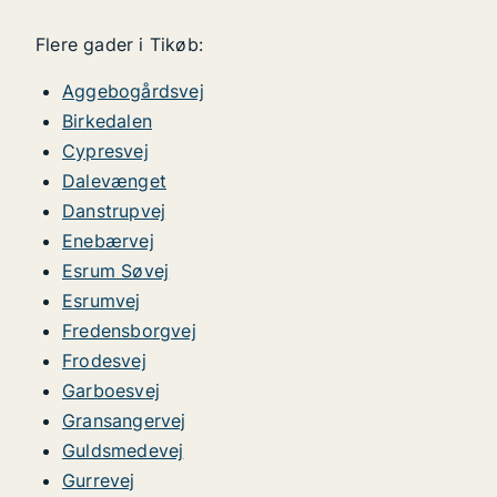
Flere gader i Tikøb:
Aggebogårdsvej
Birkedalen
Cypresvej
Dalevænget
Danstrupvej
Enebærvej
Esrum Søvej
Esrumvej
Fredensborgvej
Frodesvej
Garboesvej
Gransangervej
Guldsmedevej
Gurrevej