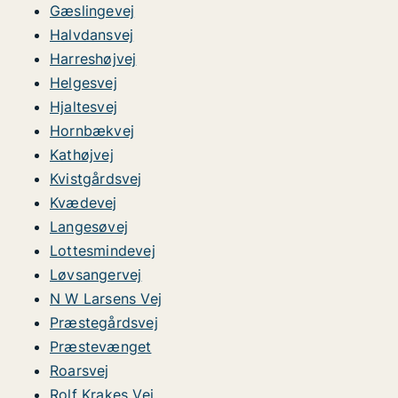
Gæslingevej
Halvdansvej
Harreshøjvej
Helgesvej
Hjaltesvej
Hornbækvej
Kathøjvej
Kvistgårdsvej
Kvædevej
Langesøvej
Lottesmindevej
Løvsangervej
N W Larsens Vej
Præstegårdsvej
Præstevænget
Roarsvej
Rolf Krakes Vej