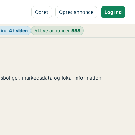
Opret
Opret annonce
Log ind
ring
4 t siden
Aktive annoncer
998
elsboliger, markedsdata og lokal information.