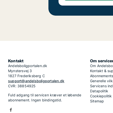
Kontakt
Om service
Andelsboligportalen.dk
Om Andelsbol
Mynstersvej 3
Kontakt & su
1827 Frederiksberg C
Abonnementsv
support@andelsboligportalen.dk
Generelle vilk
CVR: 38854925
Servicens in
Datapolitik
Fuld adgang til servicen kræver et løbende
Cookiepolitik
abonnement. Ingen bindingstid.
Sitemap