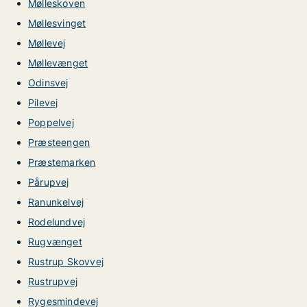
Mølleskoven
Møllesvinget
Møllevej
Møllevænget
Odinsvej
Pilevej
Poppelvej
Præsteengen
Præstemarken
Pårupvej
Ranunkelvej
Rodelundvej
Rugvænget
Rustrup Skovvej
Rustrupvej
Rygesmindevej