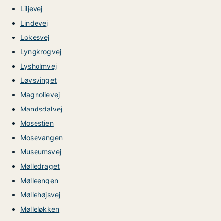
Liljevej
Lindevej
Lokesvej
Lyngkrogvej
Lysholmvej
Løvsvinget
Magnolievej
Mandsdalvej
Mosestien
Mosevangen
Museumsvej
Mølledraget
Mølleengen
Møllehøjsvej
Mølleløkken