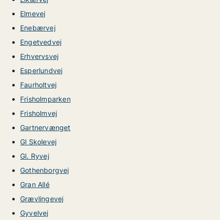
Elmevej
Enebærvej
Engetvedvej
Erhvervsvej
Esperlundvej
Faurholtvej
Frisholmparken
Frisholmvej
Gartnervænget
Gl Skolevej
Gl. Ryvej
Gothenborgvej
Gran Allé
Grævlingevej
Gyvelvej