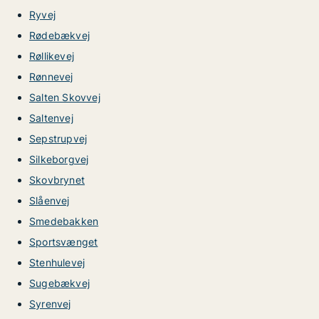
Ryvej
Rødebækvej
Røllikevej
Rønnevej
Salten Skovvej
Saltenvej
Sepstrupvej
Silkeborgvej
Skovbrynet
Slåenvej
Smedebakken
Sportsvænget
Stenhulevej
Sugebækvej
Syrenvej