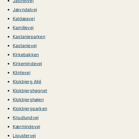
Jasminvej
Jævndalvej
Kaldæavej
Kamillevej
Kastanieparken
Kastanievej
Kirkebakken
Kirkemindevej
Klintevej
Klokbjerg Allé
Klokbjerghegnet
Klokbjerghøjen
Klokbjergparken
Knudlundvej
Kærmindevej
Ligustervej