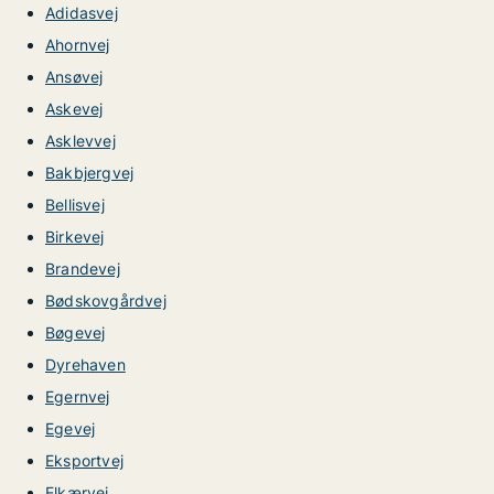
Adidasvej
Ahornvej
Ansøvej
Askevej
Asklevvej
Bakbjergvej
Bellisvej
Birkevej
Brandevej
Bødskovgårdvej
Bøgevej
Dyrehaven
Egernvej
Egevej
Eksportvej
Elkærvej