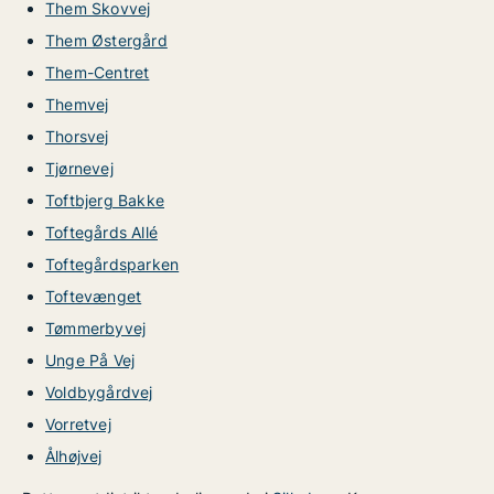
Them Skovvej
Them Østergård
Them-Centret
Themvej
Thorsvej
Tjørnevej
Toftbjerg Bakke
Toftegårds Allé
Toftegårdsparken
Toftevænget
Tømmerbyvej
Unge På Vej
Voldbygårdvej
Vorretvej
Ålhøjvej