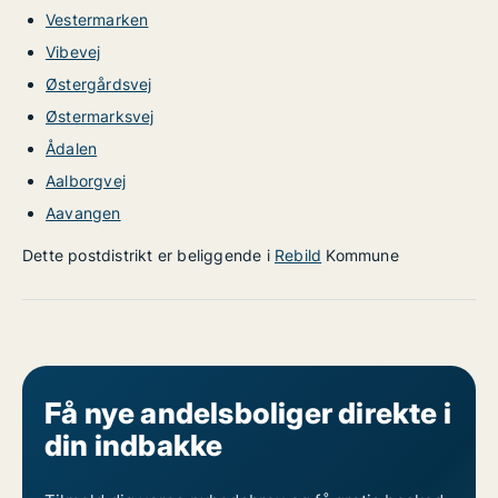
Vestermarken
Vibevej
Østergårdsvej
Østermarksvej
Ådalen
Aalborgvej
Aavangen
Dette postdistrikt er beliggende i
Rebild
Kommune
Få nye andelsboliger direkte i
din indbakke