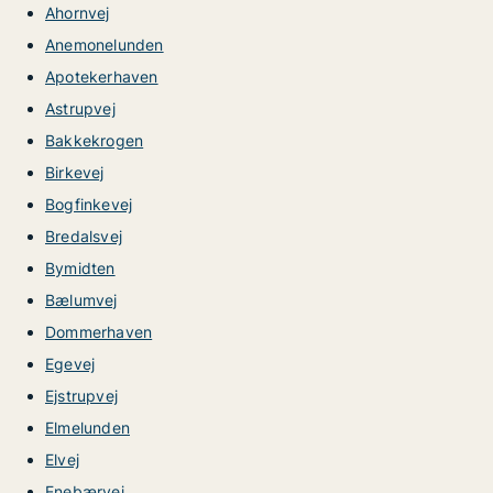
Ahornvej
Anemonelunden
Apotekerhaven
Astrupvej
Bakkekrogen
Birkevej
Bogfinkevej
Bredalsvej
Bymidten
Bælumvej
Dommerhaven
Egevej
Ejstrupvej
Elmelunden
Elvej
Enebærvej