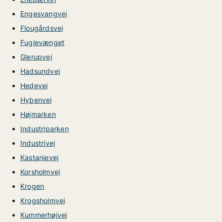
Engesvangvej
Flougårdsvej
Fuglevænget
Glerupvej
Hadsundvej
Hedevej
Hybenvej
Højmarken
Industriparken
Industrivej
Kastanievej
Korsholmvej
Krogen
Krogsholmvej
Kummerhøjvej