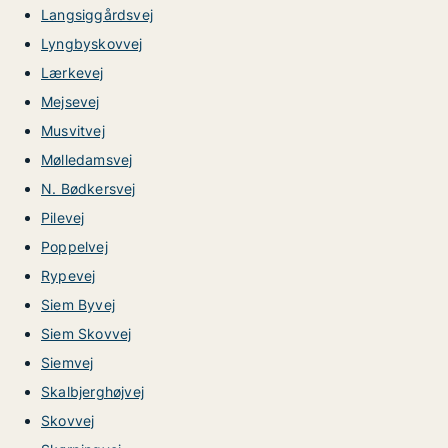
Langsiggårdsvej
Lyngbyskovvej
Lærkevej
Mejsevej
Musvitvej
Mølledamsvej
N. Bødkersvej
Pilevej
Poppelvej
Rypevej
Siem Byvej
Siem Skovvej
Siemvej
Skalbjerghøjvej
Skovvej