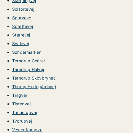
Skørpingvej
Solsortevej
Spurvevej
Spættevej
Stærevej
Svalevej
Søndermarken
Terndrup Center
Terndrup Halvej
Terndrup Skovbrynet
Thorup Hedegårdsvej
Tingvej
Tistedvej
Trinnerupvej
Tvorupvej
Vester Korupvej