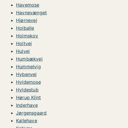
Havemose
Havnevænget
Hjørnevej
Holballe
Holmskov
Holtvej
Hulvej
Humbækvej
Hummelvig
Hybenvej
Hyldemose
Hyldestub
Hørup Klint
Inderhave
Jørgensgaard
Kallehave