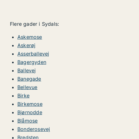
Flere gader i Sydals:
Askemose
Askerøj
Asserballevej
Bagergyden
Ballevej
Banegade
Bellevue
Birke
Birkemose
Bjørnodde
Blåmose
Bonderosevej
Bredsten