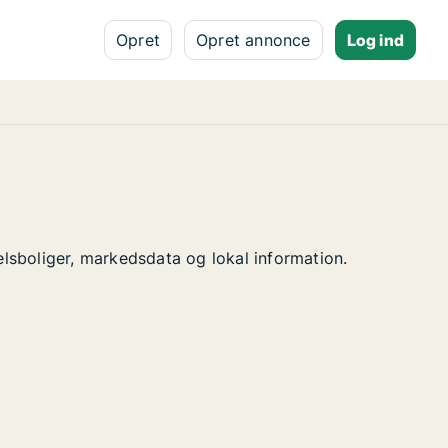
Opret
Opret annonce
Log ind
delsboliger, markedsdata og lokal information.