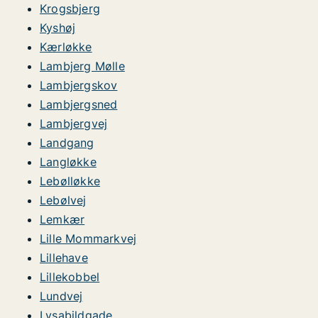
Krogsbjerg
Kyshøj
Kærløkke
Lambjerg Mølle
Lambjergskov
Lambjergsned
Lambjergvej
Landgang
Langløkke
Lebølløkke
Lebølvej
Lemkær
Lille Mommarkvej
Lillehave
Lillekobbel
Lundvej
Lysabildgade