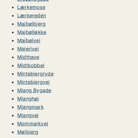
Lærkemose
Lærkereden
Majbølbjerg
Majbølløkke
Majbølvej
Mejerivej
Midthave
Midtkobbel
Mintebjergryde
Mintebjergvej
Mjang Bygade
Mjanghøj
Mjangmark
Mjangvej
Mommarkvej
Mølbjerg