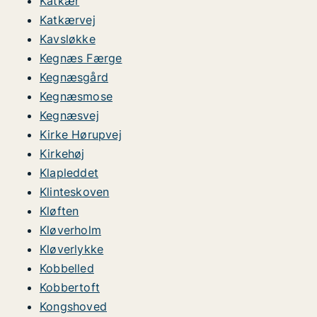
Katkær
Katkærvej
Kavsløkke
Kegnæs Færge
Kegnæsgård
Kegnæsmose
Kegnæsvej
Kirke Hørupvej
Kirkehøj
Klapleddet
Klinteskoven
Kløften
Kløverholm
Kløverlykke
Kobbelled
Kobbertoft
Kongshoved