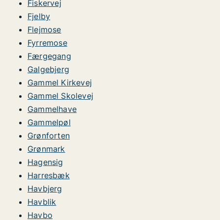
Fiskervej
Fjelby
Flejmose
Fyrremose
Færgegang
Galgebjerg
Gammel Kirkevej
Gammel Skolevej
Gammelhave
Gammelpøl
Grønforten
Grønmark
Hagensig
Harresbæk
Havbjerg
Havblik
Havbo