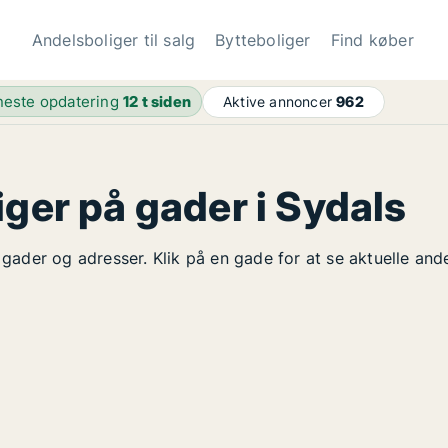
Andelsboliger til salg
Bytteboliger
Find køber
este opdatering
12 t siden
Aktive annoncer
962
iger på gader i Sydals
å gader og adresser. Klik på en gade for at se aktuelle an