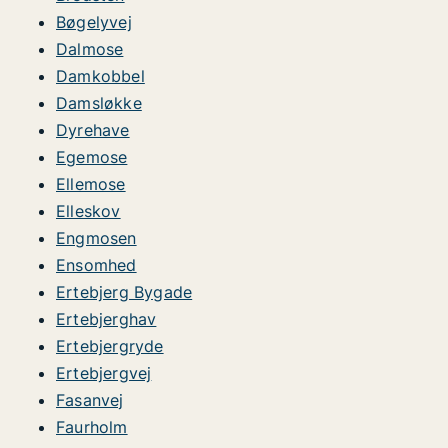
Bøgelyvej
Dalmose
Damkobbel
Damsløkke
Dyrehave
Egemose
Ellemose
Elleskov
Engmosen
Ensomhed
Ertebjerg Bygade
Ertebjerghav
Ertebjergryde
Ertebjergvej
Fasanvej
Faurholm