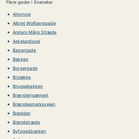
Flere gader i Svaneke:
Ahornvej
Albret Wolfsensgade
Anders Måns Stræde
Askelundsvej
Bagergade
Bakken
Borgergade
Broløkke
Brugsebakken
Brænderigænget
Brændesmarksvejen
Brøddan
Brøndstræde
Byfogedbakken