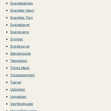
Svanebakken
Svaneke Havn
Svaneke Torv
Svanekevej
Svanevang
Svinget
Sydskovvej
Søndergade
Tempelvej
Thims Mark
Trappegangen
Tuevej
Udsigten
Urmarken
Vagtbodgade
Vasegårdsvejen