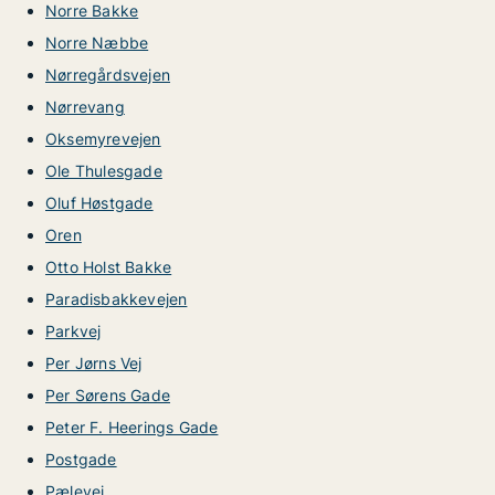
Norre Bakke
Norre Næbbe
Nørregårdsvejen
Nørrevang
Oksemyrevejen
Ole Thulesgade
Oluf Høstgade
Oren
Otto Holst Bakke
Paradisbakkevejen
Parkvej
Per Jørns Vej
Per Sørens Gade
Peter F. Heerings Gade
Postgade
Pælevej