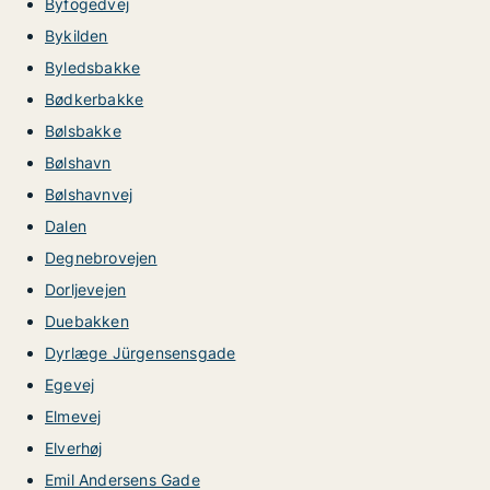
Byfogedvej
Bykilden
Byledsbakke
Bødkerbakke
Bølsbakke
Bølshavn
Bølshavnvej
Dalen
Degnebrovejen
Dorljevejen
Duebakken
Dyrlæge Jürgensensgade
Egevej
Elmevej
Elverhøj
Emil Andersens Gade