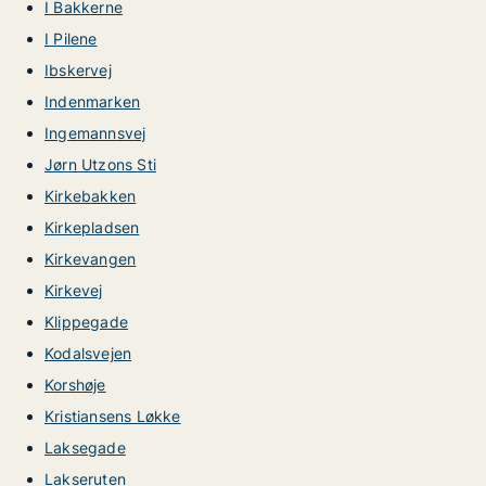
I Bakkerne
I Pilene
Ibskervej
Indenmarken
Ingemannsvej
Jørn Utzons Sti
Kirkebakken
Kirkepladsen
Kirkevangen
Kirkevej
Klippegade
Kodalsvejen
Korshøje
Kristiansens Løkke
Laksegade
Lakseruten