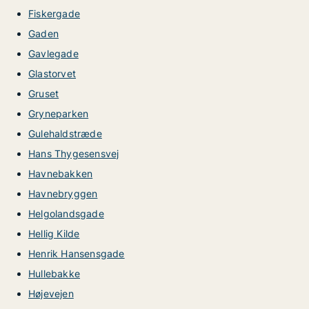
Fiskergade
Gaden
Gavlegade
Glastorvet
Gruset
Gryneparken
Gulehaldstræde
Hans Thygesensvej
Havnebakken
Havnebryggen
Helgolandsgade
Hellig Kilde
Henrik Hansensgade
Hullebakke
Højevejen