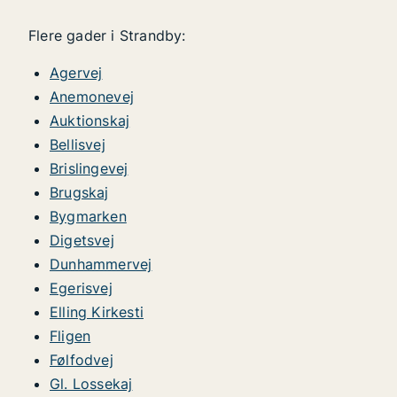
Flere gader i Strandby:
Agervej
Anemonevej
Auktionskaj
Bellisvej
Brislingevej
Brugskaj
Bygmarken
Digetsvej
Dunhammervej
Egerisvej
Elling Kirkesti
Fligen
Følfodvej
Gl. Lossekaj