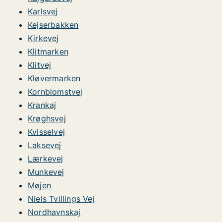
Karlsvej
Kejserbakken
Kirkevej
Klitmarken
Klitvej
Kløvermarken
Kornblomstvej
Krankaj
Krøghsvej
Kvisselvej
Laksevej
Lærkevej
Munkevej
Møjen
Niels Tvillings Vej
Nordhavnskaj