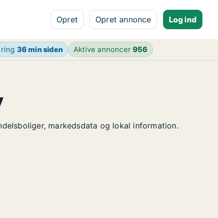
Opret
Opret annonce
Log ind
ering
36 min siden
Aktive annoncer
956
y
andelsboliger, markedsdata og lokal information.