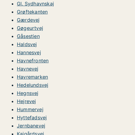
Gl. Sydhavnskaj
Grøftekanten
Gærdevej
Gøgeurtvej
Gåsestien
Haldsvej
Hannesvej
Havnefronten
Havnevej
Havremarken
Hedelundsvej
Hegnsvej
Hejrevej
Hummervej
Hyttefadsvej
Jernbanevej
Kajgårdsvej