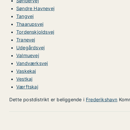
Søndervej
Søndre Havnevej
Tangvej
Thaarupsvej
Tordenskjoldsvej
Tranevej
Udegårdsvej
Valmuevej
Vandværksvej
Vaskekaj
Vestkaj
Værftskaj
Dette postdistrikt er beliggende i
Frederikshavn
Kom