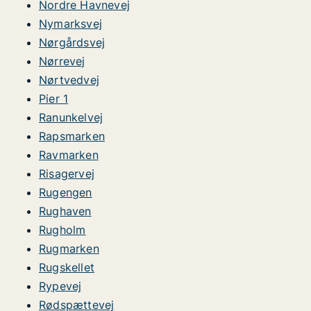
Nordre Havnevej
Nymarksvej
Nørgårdsvej
Nørrevej
Nørtvedvej
Pier 1
Ranunkelvej
Rapsmarken
Ravmarken
Risagervej
Rugengen
Rughaven
Rugholm
Rugmarken
Rugskellet
Rypevej
Rødspættevej