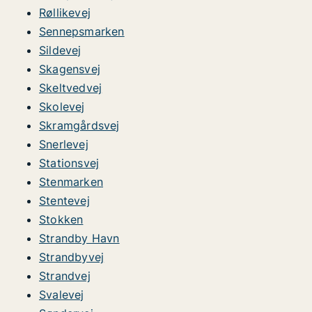
Røllikevej
Sennepsmarken
Sildevej
Skagensvej
Skeltvedvej
Skolevej
Skramgårdsvej
Snerlevej
Stationsvej
Stenmarken
Stentevej
Stokken
Strandby Havn
Strandbyvej
Strandvej
Svalevej