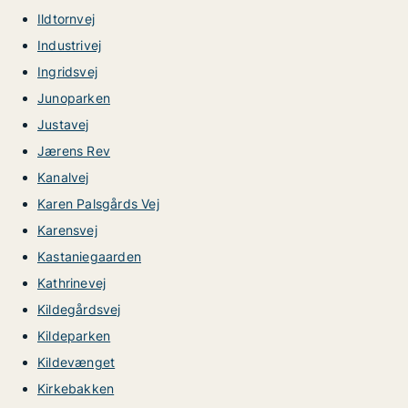
Ildtornvej
Industrivej
Ingridsvej
Junoparken
Justavej
Jærens Rev
Kanalvej
Karen Palsgårds Vej
Karensvej
Kastaniegaarden
Kathrinevej
Kildegårdsvej
Kildeparken
Kildevænget
Kirkebakken