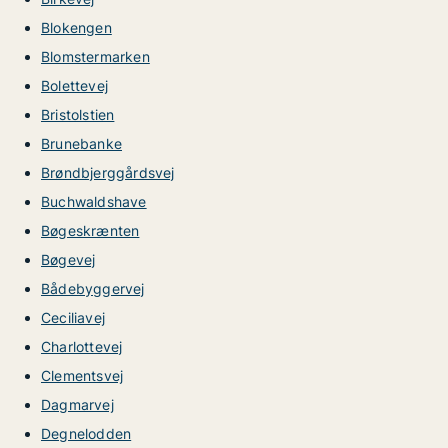
Blokengen
Blomstermarken
Bolettevej
Bristolstien
Brunebanke
Brøndbjerggårdsvej
Buchwaldshave
Bøgeskrænten
Bøgevej
Bådebyggervej
Ceciliavej
Charlottevej
Clementsvej
Dagmarvej
Degnelodden