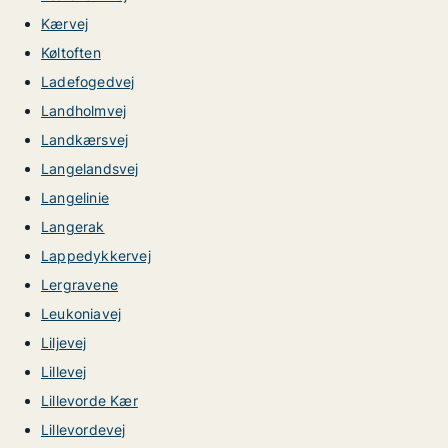
Kærvej
Køltoften
Ladefogedvej
Landholmvej
Landkærsvej
Langelandsvej
Langelinie
Langerak
Lappedykkervej
Lergravene
Leukoniavej
Liljevej
Lillevej
Lillevorde Kær
Lillevordevej