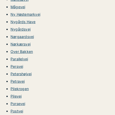
Mågevej
Ny Høstemarkvej
Nygårds Have
Nygårdsvej
Nørgaardsvej
Nørkærsvej
Over Bakken
Parallelvej
Persvej
Petershøjvej
Petravej
Pilekrogen
Pilevej
Porsevej
Postvej