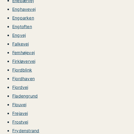
Enebærvej
Enghavevej
Engparken
Engtoften
Engvej
Falkevej
Femhøjevej
Firkløvervej
Fjordblink
Fjordhaven
Fjordvej
Fladengrund
Flouvej
Frejavej
Frostvej
Frydenstrand