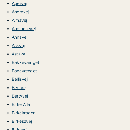
Agervej
Ahornvej
Almavej
Anemonevej
Annavej
Askvej
Astavej
Bakkevænget
Banevænget
Bellisvej
Beritvej
Bettyvej
Birke Alle
Birkekrogen
Birkesøvej
Birkevej