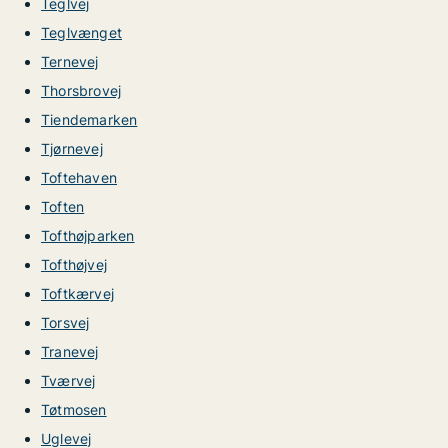
Teglvej
Teglvænget
Ternevej
Thorsbrovej
Tiendemarken
Tjørnevej
Toftehaven
Toften
Tofthøjparken
Tofthøjvej
Toftkærvej
Torsvej
Tranevej
Tværvej
Tøtmosen
Uglevej