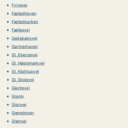
Fyrrevej
Fælledhaven
Fælledparken
Fællesvej
Gadekærsvej
Gartnerhaven
Gl. Egensevej
Gl. Høstemarkvej
Gl. Klattrupvej
Gl. Skolevej
Glentevej
Granly
Granvej
Grønningen
Grønvej