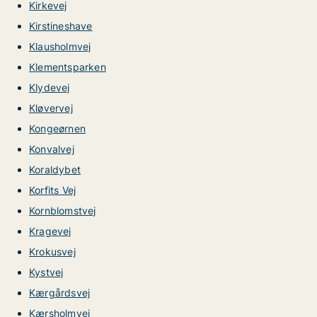
Kirkevej
Kirstineshave
Klausholmvej
Klementsparken
Klydevej
Kløvervej
Kongeørnen
Konvalvej
Koraldybet
Korfits Vej
Kornblomstvej
Kragevej
Krokusvej
Kystvej
Kærgårdsvej
Kærsholmvej