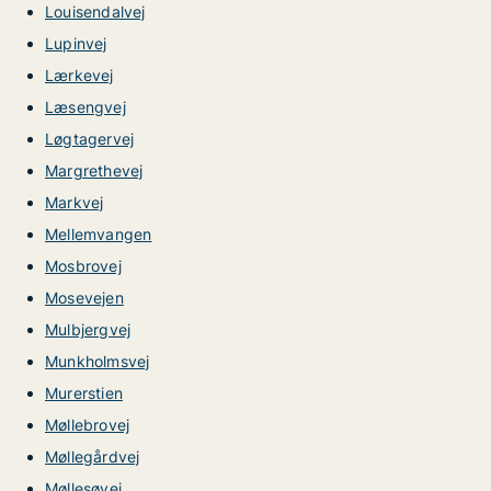
Louisendalvej
Lupinvej
Lærkevej
Læsengvej
Løgtagervej
Margrethevej
Markvej
Mellemvangen
Mosbrovej
Mosevejen
Mulbjergvej
Munkholmsvej
Murerstien
Møllebrovej
Møllegårdvej
Møllesøvej