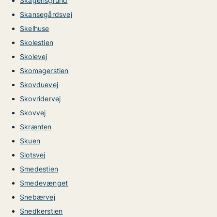
Skagensgrund
Skansegårdsvej
Skelhuse
Skolestien
Skolevej
Skomagerstien
Skovduevej
Skovridervej
Skovvej
Skrænten
Skuen
Slotsvej
Smedestien
Smedevænget
Snebærvej
Snedkerstien