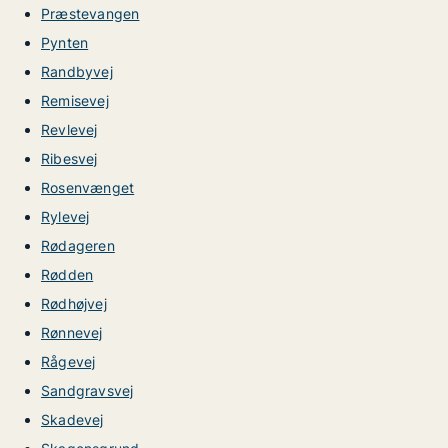
Præstevangen
Pynten
Randbyvej
Remisevej
Revlevej
Ribesvej
Rosenvænget
Rylevej
Rødageren
Rødden
Rødhøjvej
Rønnevej
Rågevej
Sandgravsvej
Skadevej