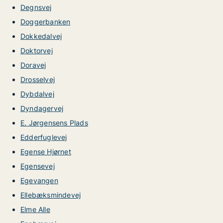
Degnsvej
Doggerbanken
Dokkedalvej
Doktorvej
Doravej
Drosselvej
Dybdalvej
Dyndagervej
E. Jørgensens Plads
Edderfuglevej
Egense Hjørnet
Egensevej
Egevangen
Ellebæksmindevej
Elme Alle