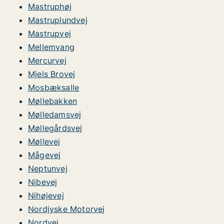
Mastruphøj
Mastruplundvej
Mastrupvej
Mellemvang
Mercurvej
Mjels Brovej
Mosbæksalle
Møllebakken
Mølledamsvej
Møllegårdsvej
Møllevej
Mågevej
Neptunvej
Nibevej
Nihøjevej
Nordjyske Motorvej
Nordvej