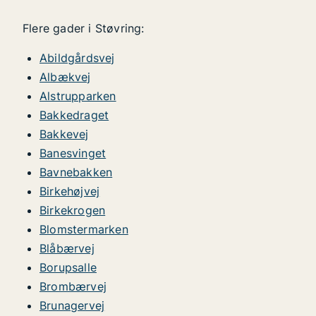
Flere gader i Støvring:
Abildgårdsvej
Albækvej
Alstrupparken
Bakkedraget
Bakkevej
Banesvinget
Bavnebakken
Birkehøjvej
Birkekrogen
Blomstermarken
Blåbærvej
Borupsalle
Brombærvej
Brunagervej