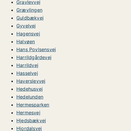
Gravlevvej
Grævlingen
Guldbækvej
Gyvelvej
Hagensvej
Halvøen
Hans Povlsensvej
Harrildgårdevej
Harrildvej
Hasselvej
Haverslevvej
Hedehusvej
Hedelunden
Hermesparken
Hermesvej
Hjedsbækvej
Hjordalsvej