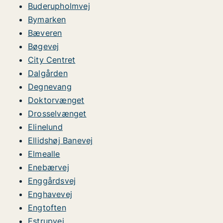
Buderupholmvej
Bymarken
Bæveren
Bøgevej
City Centret
Dalgården
Degnevang
Doktorvænget
Drosselvænget
Elinelund
Ellidshøj Banevej
Elmealle
Enebærvej
Enggårdsvej
Enghavevej
Engtoften
Estrupvej