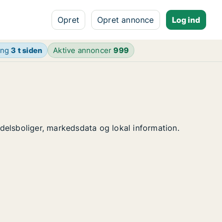
Opret
Opret annonce
Log ind
ing
3 t siden
Aktive annoncer
999
ndelsboliger, markedsdata og lokal information.