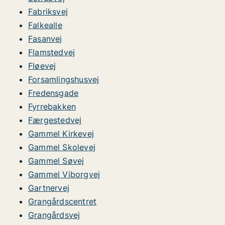
Fabriksvej
Falkealle
Fasanvej
Flamstedvej
Fløevej
Forsamlingshusvej
Fredensgade
Fyrrebakken
Færgestedvej
Gammel Kirkevej
Gammel Skolevej
Gammel Søvej
Gammel Viborgvej
Gartnervej
Grangårdscentret
Grangårdsvej