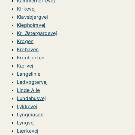
Kammerherrevej
Kirkevej
Klavsbjergvej
Klepholmvej
Kr. Østergårdsvej
Krogen
Krohaven
Kronhjorten
Kærvej
Langelinie
Ledvogtervej
Linde Alle
Lundehusvej
Lykkevej
Lyngmosen
Lyngvej
Lærkevej