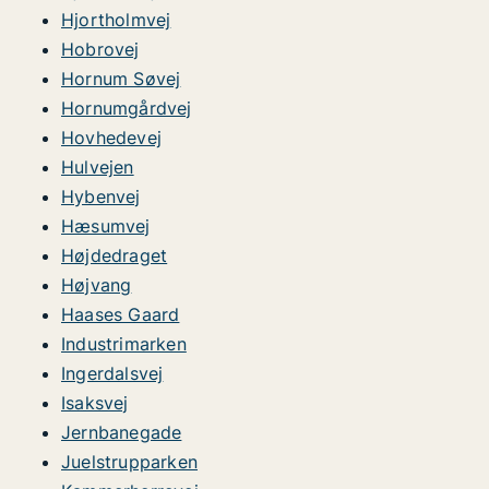
Hjortholmvej
Hobrovej
Hornum Søvej
Hornumgårdvej
Hovhedevej
Hulvejen
Hybenvej
Hæsumvej
Højdedraget
Højvang
Haases Gaard
Industrimarken
Ingerdalsvej
Isaksvej
Jernbanegade
Juelstrupparken