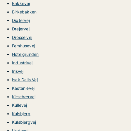
Bakkevej
Birkebakken
Digtervej
Drejervej
Drosselvej
Femhusevej
Hotelgrunden
Industrivej
Irisvej
Isak Dalls Vej
Kastanievej
Kirsebærvej
Kullevej
Kulsbjerg
Kulsbjergvej
Lindevej