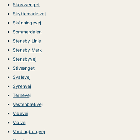
Skovvænget
Skyttemarksvej
Skånningevej
Sommerdalen
Stensby Linie
Stensby Mark
Stensbyvej
Stivænget
Svalevej
Syrenvej
Ternevej
Vestenbækvej
Vibevej
Violvej
Vordingborgvej