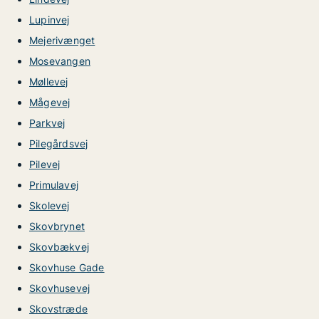
Lupinvej
Mejerivænget
Mosevangen
Møllevej
Mågevej
Parkvej
Pilegårdsvej
Pilevej
Primulavej
Skolevej
Skovbrynet
Skovbækvej
Skovhuse Gade
Skovhusevej
Skovstræde