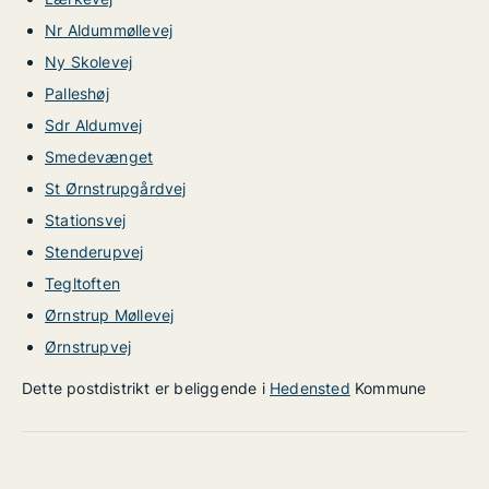
Nr Aldummøllevej
Ny Skolevej
Palleshøj
Sdr Aldumvej
Smedevænget
St Ørnstrupgårdvej
Stationsvej
Stenderupvej
Tegltoften
Ørnstrup Møllevej
Ørnstrupvej
Dette postdistrikt er beliggende i
Hedensted
Kommune