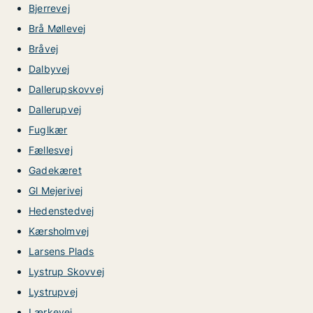
Bjerrevej
Brå Møllevej
Bråvej
Dalbyvej
Dallerupskovvej
Dallerupvej
Fuglkær
Fællesvej
Gadekæret
Gl Mejerivej
Hedenstedvej
Kærsholmvej
Larsens Plads
Lystrup Skovvej
Lystrupvej
Lærkevej