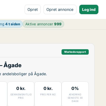
Opret
Opret annonce
Log ind
ing
4 t siden
Aktive annoncer
999
Markedsrapport
– Ågade
ge andelsboliger på Ågade.
0 kr.
0 kr.
0%
GENNEMSNITLIG
PRIS PER M2
ÆNDRING
7
PRIS
SENESTE 30
DAGE