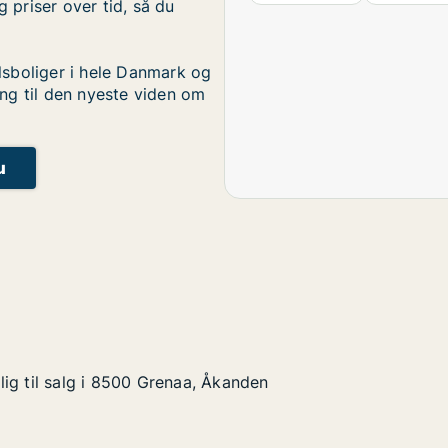
g priser over tid, så du
sboliger i hele Danmark og
ng til den nyeste viden om
u
ig til salg i 8500 Grenaa, Åkanden
ig til salg i 8500 Grenaa, Åkanden
g i 8500 Grenaa, Åkanden
kanden