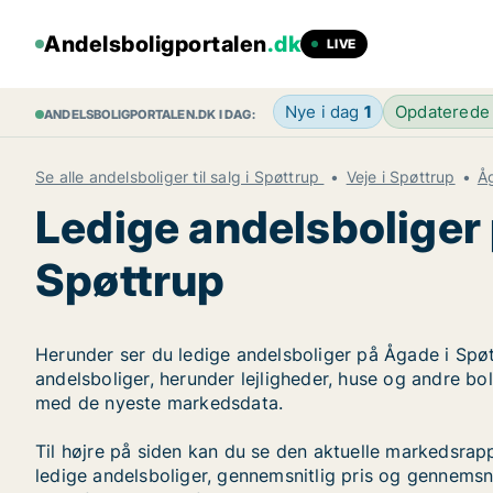
Andelsboligportalen
.dk
LIVE
Nye i dag
1
Opdaterede
ANDELSBOLIGPORTALEN.DK I DAG:
Se alle andelsboliger til salg i Spøttrup
Veje i Spøttrup
Å
Ledige andelsboliger
Spøttrup
Herunder ser du ledige andelsboliger på Ågade i Spøt
andelsboliger, herunder lejligheder, huse og andre bo
med de nyeste markedsdata.
Til højre på siden kan du se den aktuelle markedsra
ledige andelsboliger, gennemsnitlig pris og gennemsni