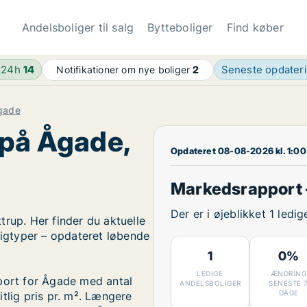
Andelsboliger til salg
Bytteboliger
Find køber
 24h
14
Seneste opdater
Notifikationer om nye boliger
2
gade
 på Ågade,
Opdateret 08-08-2026 kl. 1:00
Markedsrapport 
Der er i øjeblikket 1 ledi
trup. Her finder du aktuelle
ligtyper – opdateret løbende
1
0%
LEDIGE
ÆNDRING
pport for Ågade med antal
ANDELSBOLIGER
SENESTE 
DAGE
tlig pris pr. m². Længere