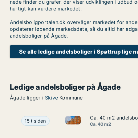
nede finder du grafer, der viser udviklingen i udbud o
hurtigt kan vurdere markedet.
Andelsboligportalen.dk overvåger markedet for andel
opdaterer løbende markedsdata, så du altid har adga
andelsboliger på Ågade.
Se alle ledige andelsboliger i Spøttrup lige n
Ledige andelsboliger på Ågade
Ågade ligger i
Skive
Kommune
Ca. 40 m2 andelsbol
Ca. 40 m2 andelsbol
Ca. 40 m2 andelsbolig til sal
Ca. 40 m2 andelsbolig til salg i 8500 Grenaa, Å
15 t siden
Ca. 40 m2