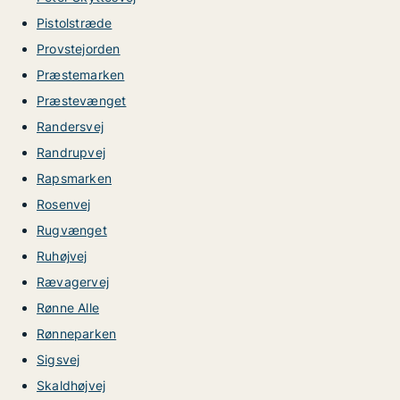
Pistolstræde
Provstejorden
Præstemarken
Præstevænget
Randersvej
Randrupvej
Rapsmarken
Rosenvej
Rugvænget
Ruhøjvej
Rævagervej
Rønne Alle
Rønneparken
Sigsvej
Skaldhøjvej