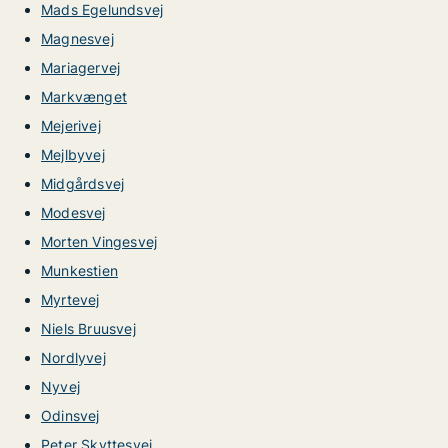
Mads Egelundsvej
Magnesvej
Mariagervej
Markvænget
Mejerivej
Mejlbyvej
Midgårdsvej
Modesvej
Morten Vingesvej
Munkestien
Myrtevej
Niels Bruusvej
Nordlyvej
Nyvej
Odinsvej
Peter Skyttesvej