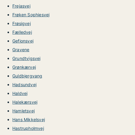
Frejasvej
Frøken Sophiesvej
Frøsigvej
Fælledvej
Gefionsvej
Gravene
Grundtvigsvej
Grønkærvej
Guldbjergvang
Hadsundvej
Haldvej
Halekærsvej
Hamletsvej
Hans Mikkelsvej
Hastrupholmvej