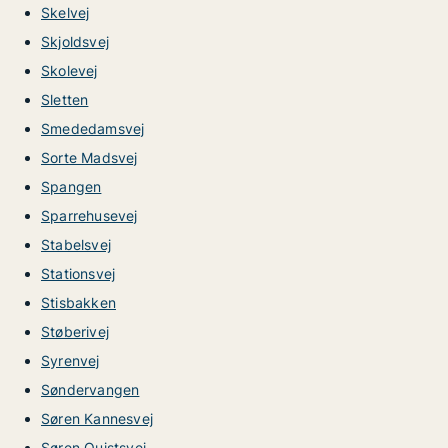
Skelvej
Skjoldsvej
Skolevej
Sletten
Smededamsvej
Sorte Madsvej
Spangen
Sparrehusevej
Stabelsvej
Stationsvej
Stisbakken
Støberivej
Syrenvej
Søndervangen
Søren Kannesvej
Søren Quistsvej