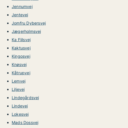
Jennumvej
Jentevej
Jomfru Dybersvej
Jægerholmsvej
Ka Fiilsvej
Kaktusvej
Kingosvej
Knøsvej
Kåtrupvej
Lemvej
Liljevej
Lindegårdsvej
Lindevej
Lokesvej
Mads Dossvej