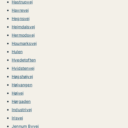
Hastrupvej
Havrevej
Hegnsvej
Hejmdalsvej
Hermodsvej
Houmarksvej
Hulen
Hvedetoften
Hvidstenvej
Høgshøjvej
Højvangen
Højvej
Hørgaden
Industrivej
Irisvej
Jennum Byvej