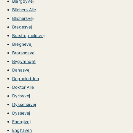
Bjergbyvej
Blichers Alle
Blichersvej
Bragesvej
Brastrupholmvej
Bregnevej
Brorsonsvej
Bygvænget
Danasvej
Degnelodden
Doktor Alle
Dyrbyvej
Dyssehøjvej
Dyssevej
Energivej
Enghaven