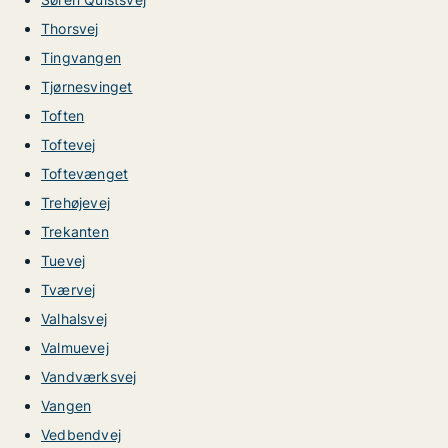
Thorsvej
Tingvangen
Tjørnesvinget
Toften
Toftevej
Toftevænget
Trehøjevej
Trekanten
Tuevej
Tværvej
Valhalsvej
Valmuevej
Vandværksvej
Vangen
Vedbendvej