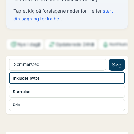
Tag et kig på forslagene nedenfor – eller
start
din søgning forfra her
.
Nye i dag
Opdaterede 24h
2
3
Notifikation
Sommersted
Søg
Inkludér bytte
Størrelse
Pris