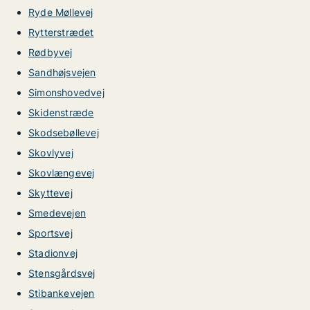
Ryde Møllevej
Rytterstrædet
Rødbyvej
Sandhøjsvejen
Simonshovedvej
Skidenstræde
Skodsebøllevej
Skovlyvej
Skovlængevej
Skyttevej
Smedevejen
Sportsvej
Stadionvej
Stensgårdsvej
Stibankevejen