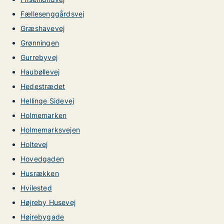
Fællesenggårdsvej
Græshavevej
Grønningen
Gurrebyvej
Haubøllevej
Hedestrædet
Hellinge Sidevej
Holmemarken
Holmemarksvejen
Holtevej
Hovedgaden
Husrækken
Hvilested
Højreby Husevej
Højrebygade