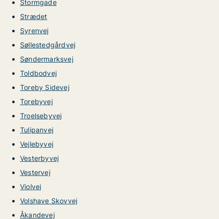
Stormgade
Strædet
Syrenvej
Søllestedgårdvej
Søndermarksvej
Toldbodvej
Toreby Sidevej
Torebyvej
Troelsebyvej
Tulipanvej
Vejlebyvej
Vesterbyvej
Vestervej
Violvej
Volshave Skovvej
Åkandevej