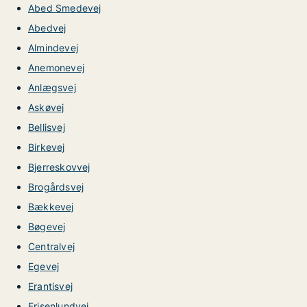
Abed Smedevej
Abedvej
Almindevej
Anemonevej
Anlægsvej
Askøvej
Bellisvej
Birkevej
Bjerreskovvej
Brogårdsvej
Bækkevej
Bøgevej
Centralvej
Egevej
Erantisvej
Frisenlundvej