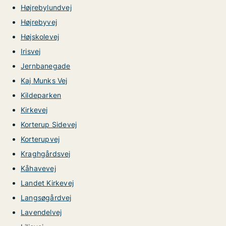
Højrebylundvej
Højrebyvej
Højskolevej
Irisvej
Jernbanegade
Kaj Munks Vej
Kildeparken
Kirkevej
Korterup Sidevej
Korterupvej
Kraghgårdsvej
Kåhavevej
Landet Kirkevej
Langsøgårdvej
Lavendelvej