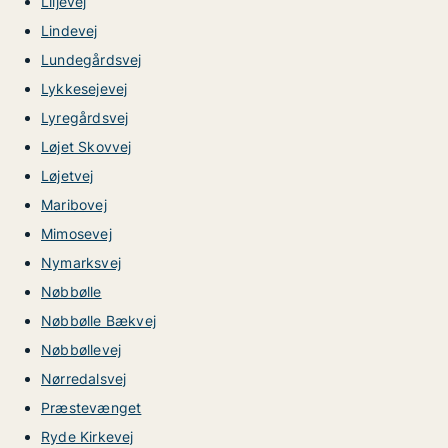
Liljevej
Lindevej
Lundegårdsvej
Lykkesejevej
Lyregårdsvej
Løjet Skovvej
Løjetvej
Maribovej
Mimosevej
Nymarksvej
Nøbbølle
Nøbbølle Bækvej
Nøbbøllevej
Nørredalsvej
Præstevænget
Ryde Kirkevej