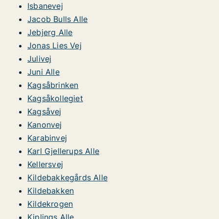
Isbanevej
Jacob Bulls Alle
Jebjerg Alle
Jonas Lies Vej
Julivej
Juni Alle
Kagsåbrinken
Kagsåkollegiet
Kagsåvej
Kanonvej
Karabinvej
Karl Gjellerups Alle
Kellersvej
Kildebakkegårds Alle
Kildebakken
Kildekrogen
Kiplings Alle