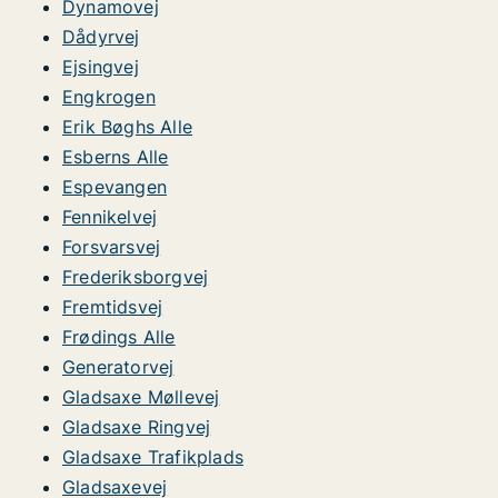
Dynamovej
Dådyrvej
Ejsingvej
Engkrogen
Erik Bøghs Alle
Esberns Alle
Espevangen
Fennikelvej
Forsvarsvej
Frederiksborgvej
Fremtidsvej
Frødings Alle
Generatorvej
Gladsaxe Møllevej
Gladsaxe Ringvej
Gladsaxe Trafikplads
Gladsaxevej