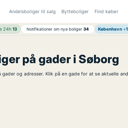
Andelsboliger til salg
Bytteboliger
Find køber
de 24h
13
København
+
1
Notifikationer om nye boliger
34
iger på gader i Søborg
å gader og adresser. Klik på en gade for at se aktuelle an