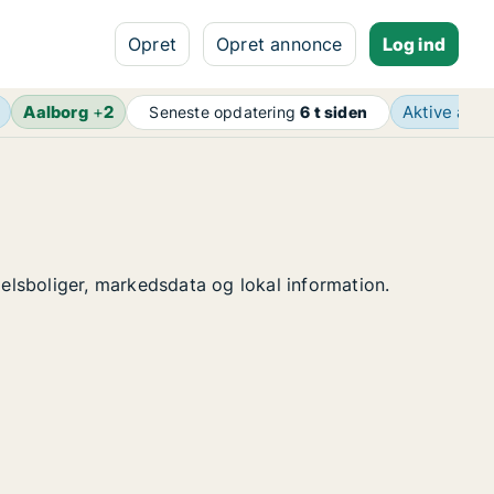
Opret
Opret annonce
Log ind
Aalborg
+
2
Aktive ann
Seneste opdatering
6 t siden
delsboliger, markedsdata og lokal information.