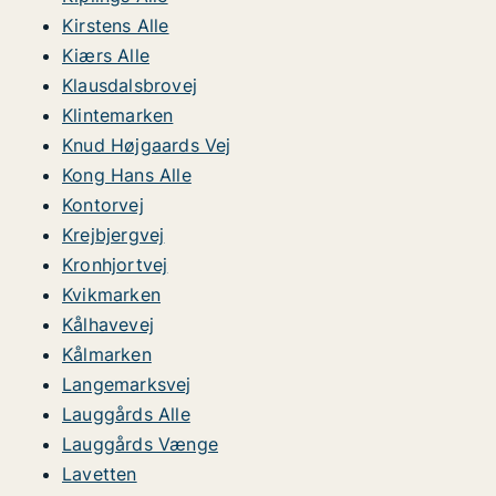
Kirstens Alle
Kiærs Alle
Klausdalsbrovej
Klintemarken
Knud Højgaards Vej
Kong Hans Alle
Kontorvej
Krejbjergvej
Kronhjortvej
Kvikmarken
Kålhavevej
Kålmarken
Langemarksvej
Lauggårds Alle
Lauggårds Vænge
Lavetten