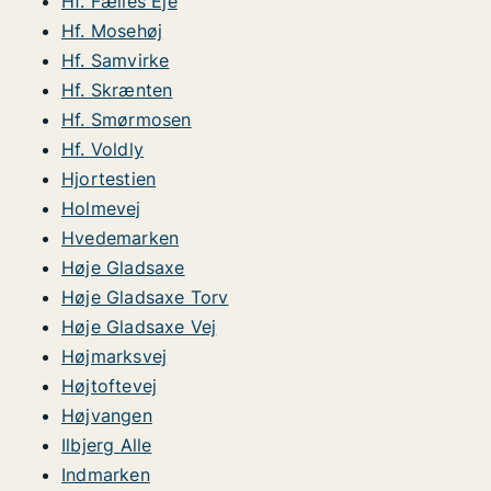
Hf. Fælles Eje
Hf. Mosehøj
Hf. Samvirke
Hf. Skrænten
Hf. Smørmosen
Hf. Voldly
Hjortestien
Holmevej
Hvedemarken
Høje Gladsaxe
Høje Gladsaxe Torv
Høje Gladsaxe Vej
Højmarksvej
Højtoftevej
Højvangen
Ilbjerg Alle
Indmarken