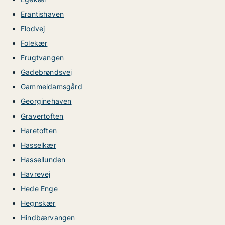
Erantishaven
Flodvej
Folekær
Frugtvangen
Gadebrøndsvej
Gammeldamsgård
Georginehaven
Gravertoften
Haretoften
Hasselkær
Hassellunden
Havrevej
Hede Enge
Hegnskær
Hindbærvangen