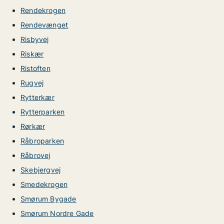
Rendekrogen
Rendevænget
Risbyvej
Riskær
Ristoften
Rugvej
Rytterkær
Rytterparken
Rørkær
Råbroparken
Råbrovej
Skebjergvej
Smedekrogen
Smørum Bygade
Smørum Nordre Gade