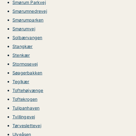
Smørum Parkvej
Smørumnedrevej
Smørumparken
Smørumvej
Solbærvangen
Stangkær
Stenkær
Stormosevej
Søagerbakken
Teglkær
Toftehøjvænge
Toftekrogen
Tulipanhaven
Tvillingevej
Tørveslettevej
Ulveåsen