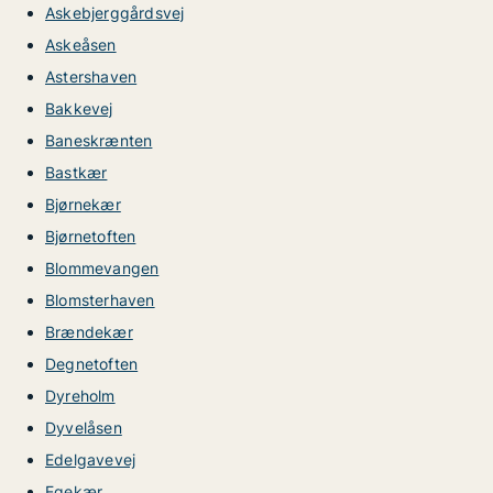
Askebjerggårdsvej
Askeåsen
Astershaven
Bakkevej
Baneskrænten
Bastkær
Bjørnekær
Bjørnetoften
Blommevangen
Blomsterhaven
Brændekær
Degnetoften
Dyreholm
Dyvelåsen
Edelgavevej
Egekær