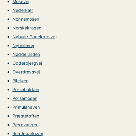
Mosevej
Nederkær
Nonnemosen
Norskekrogen
Nybølle Gadekærsvej
Nybøllevej
Nøddelunden
Odderbjergvej
Overdrevsvej
Pilekær
Porsebakken
Porsemosen
Primulahaven
Præstetoften
Pærevangen
Rendebæksvej