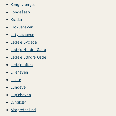
Kongevænget
Kongeåsen
Kratkær
Krokushaven
Latyrushaven
Ledøje Bygade
Ledøje Nordre Gade
Ledøje Søndre Gade
Ledøjetoften
Liljehaven
Lillesø
Lundevej
Lupinhaven
Lyngkær
Margrethelund