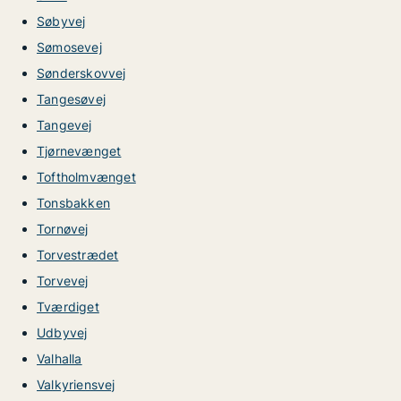
Søbyvej
Sømosevej
Sønderskovvej
Tangesøvej
Tangevej
Tjørnevænget
Toftholmvænget
Tonsbakken
Tornøvej
Torvestrædet
Torvevej
Tværdiget
Udbyvej
Valhalla
Valkyriensvej