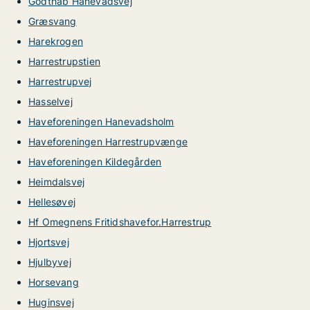
Godthåb Hanevadsvej
Græsvang
Harekrogen
Harrestrupstien
Harrestrupvej
Hasselvej
Haveforeningen Hanevadsholm
Haveforeningen Harrestrupvænge
Haveforeningen Kildegården
Heimdalsvej
Hellesøvej
Hf Omegnens Fritidshavefor.Harrestrup
Hjortsvej
Hjulbyvej
Horsevang
Huginsvej