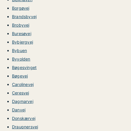
Borgøvej
Brandsbyvej
Brobyvej
Buresøvej
Bybjergvej
Bybuen
Byvolden
Bøgesvinget
Bøgevej
Carolinevej
Ceresvej
Dagmarvej
Danvej
Donskærvej
Draupnersvej