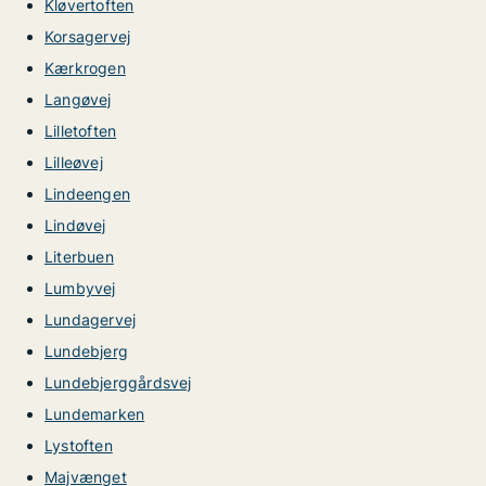
Kløvertoften
Korsagervej
Kærkrogen
Langøvej
Lilletoften
Lilleøvej
Lindeengen
Lindøvej
Literbuen
Lumbyvej
Lundagervej
Lundebjerg
Lundebjerggårdsvej
Lundemarken
Lystoften
Majvænget