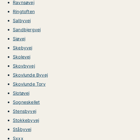
Ravnsøvej
Ringtoften
Salbyvej
Sandbjergvej
Siøvej
Skebyvej
Skolevej
Skovbyvej
Skovlunde Byvej
Skovlunde Torv
Slotøvej
Sogneskellet
Stensbyvej
Stokkebyvej
Ståbyvej
Sxxx