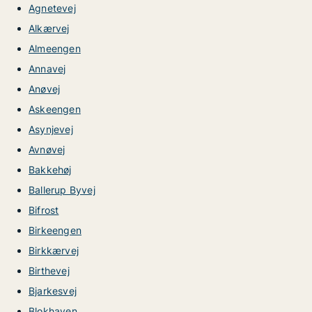
Agnetevej
Alkærvej
Almeengen
Annavej
Anøvej
Askeengen
Asynjevej
Avnøvej
Bakkehøj
Ballerup Byvej
Bifrost
Birkeengen
Birkkærvej
Birthevej
Bjarkesvej
Blokhaven