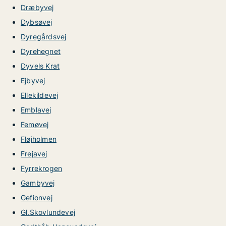
Dræbyvej
Dybsøvej
Dyregårdsvej
Dyrehegnet
Dyvels Krat
Ejbyvej
Ellekildevej
Emblavej
Femøvej
Fløjholmen
Frejavej
Fyrrekrogen
Gambyvej
Gefionvej
Gl.Skovlundevej