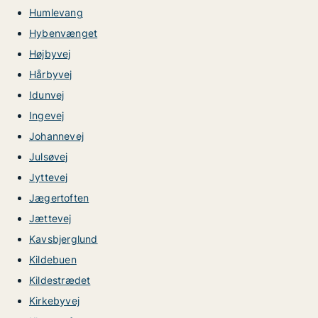
Humlevang
Hybenvænget
Højbyvej
Hårbyvej
Idunvej
Ingevej
Johannevej
Julsøvej
Jyttevej
Jægertoften
Jættevej
Kavsbjerglund
Kildebuen
Kildestrædet
Kirkebyvej