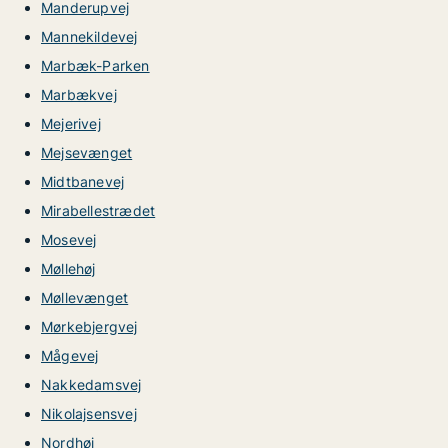
Manderupvej
Mannekildevej
Marbæk-Parken
Marbækvej
Mejerivej
Mejsevænget
Midtbanevej
Mirabellestrædet
Mosevej
Møllehøj
Møllevænget
Mørkebjergvej
Mågevej
Nakkedamsvej
Nikolajsensvej
Nordhøj