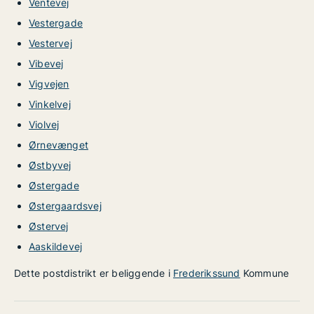
Ventevej
Vestergade
Vestervej
Vibevej
Vigvejen
Vinkelvej
Violvej
Ørnevænget
Østbyvej
Østergade
Østergaardsvej
Østervej
Aaskildevej
Dette postdistrikt er beliggende i
Frederikssund
Kommune