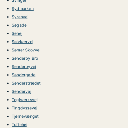
Svinget
Sydmarken
Syrenvej
Søgade
Søhøj
Sølvkærvej
Sømer Skovvej
Sønderby Bro
Sønderbyvej
Søndergade
Sønderstrædet
Søndervej
Teglværksvej
Tingdyssevej
Tjørnevænget
Toftehøj