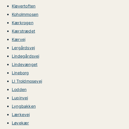
Kløvertoften
Koholmmosen
Kærkrogen
Kærstrædet
Kærvej
Lergårdsvej
Lindegårdsvej
Lindevænget
Lineborg
Ll Troldmosevej
Lodden
Lupinvej
Lyngbakken
Lærkevej
Løvekær