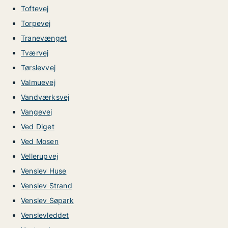
Toftevej
Torpevej
Tranevænget
Tværvej
Tørslevvej
Valmuevej
Vandværksvej
Vangevej
Ved Diget
Ved Mosen
Vellerupvej
Venslev Huse
Venslev Strand
Venslev Søpark
Venslevleddet