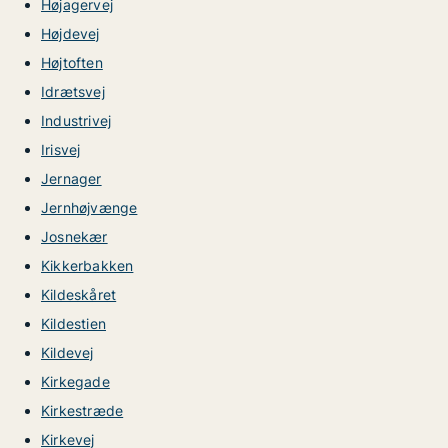
Højagervej
Højdevej
Højtoften
Idrætsvej
Industrivej
Irisvej
Jernager
Jernhøjvænge
Josnekær
Kikkerbakken
Kildeskåret
Kildestien
Kildevej
Kirkegade
Kirkestræde
Kirkevej