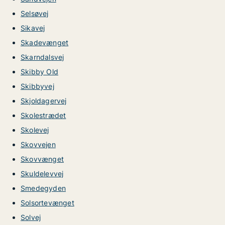
Selsøvej
Sikavej
Skadevænget
Skarndalsvej
Skibby Old
Skibbyvej
Skjoldagervej
Skolestrædet
Skolevej
Skovvejen
Skovvænget
Skuldelevvej
Smedegyden
Solsortevænget
Solvej