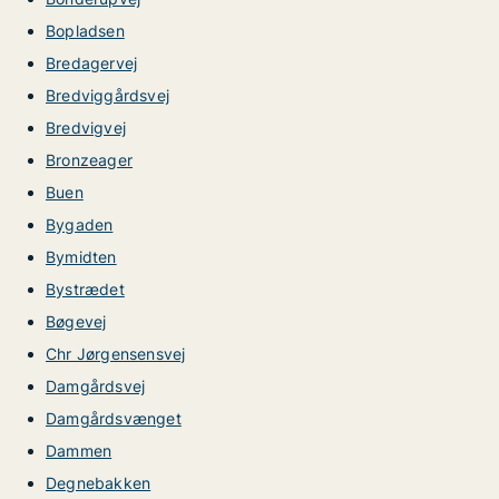
Bopladsen
Bredagervej
Bredviggårdsvej
Bredvigvej
Bronzeager
Buen
Bygaden
Bymidten
Bystrædet
Bøgevej
Chr Jørgensensvej
Damgårdsvej
Damgårdsvænget
Dammen
Degnebakken