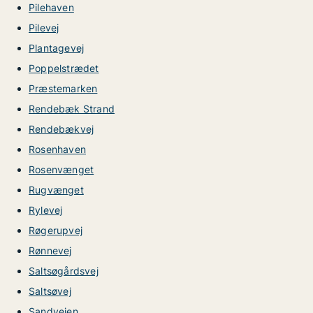
Pilehaven
Pilevej
Plantagevej
Poppelstrædet
Præstemarken
Rendebæk Strand
Rendebækvej
Rosenhaven
Rosenvænget
Rugvænget
Rylevej
Røgerupvej
Rønnevej
Saltsøgårdsvej
Saltsøvej
Sandvejen