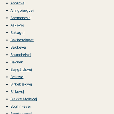
Ahornvej
Allingbjergvej
Anemonevej
Askevej
Bakager
Bakkesvinget
Bakkevej
Baunehøjvej
Bavnen
Baygårdsvej
Bellisvej
Birkebækvej
Birkevej
Blakke Møllevej
Bogfinkevej
Bonderupvej