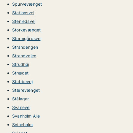
Spurvevænget
Stationsvej
Stenledsvej
Storkevænget
Stormgårdsvej
Strandengen
Strandvejen
Strudhøj
Strædet
Stubbevej
Stærevænget
Stålager
Svanevej
Svanholm Alle
Svineholm