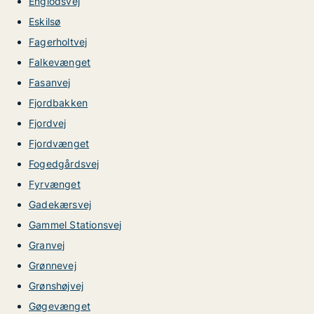
Englodsvej
Eskilsø
Fagerholtvej
Falkevænget
Fasanvej
Fjordbakken
Fjordvej
Fjordvænget
Fogedgårdsvej
Fyrvænget
Gadekærsvej
Gammel Stationsvej
Granvej
Grønnevej
Grønshøjvej
Gøgevænget