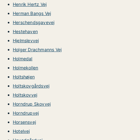
Henrik Hertz Vej
Herman Bangs Vej
Herschendsgavevej
Hestehaven
Hjelmslevvej
Holger Drachmanns Vej
Holmedal
Holmekollen
Holtshøjen
Holtskovgårdsvej
Holtskovvej
Horndrup Skovvej
Horndrupvej
Horsensvej
Hotelvej