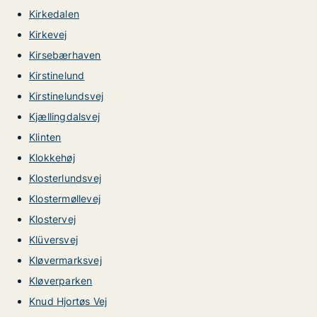
Kirkedalen
Kirkevej
Kirsebærhaven
Kirstinelund
Kirstinelundsvej
Kjællingdalsvej
Klinten
Klokkehøj
Klosterlundsvej
Klostermøllevej
Klostervej
Klüversvej
Kløvermarksvej
Kløverparken
Knud Hjortøs Vej