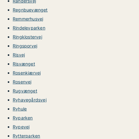
Randersvej
Regnbuevænget
Remmerhusvej
Rindelevparken
Ringklostervej
Ringsporvej
Risvej
Risvænget
Rosenkjærvej
Rosenvej
Rugvænget
Ryhavegårdsvej
Ryhule
Ryparken
Rypevej
Rytterparken