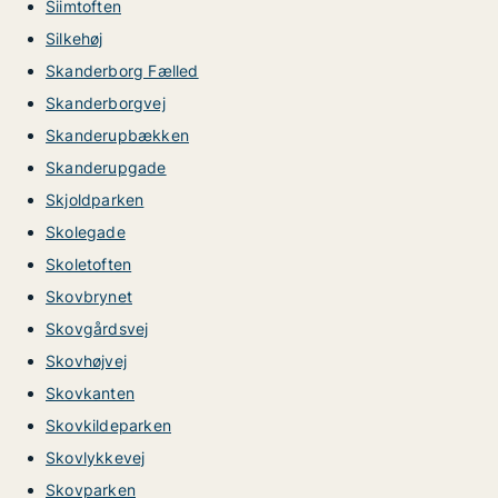
Siimtoften
Silkehøj
Skanderborg Fælled
Skanderborgvej
Skanderupbækken
Skanderupgade
Skjoldparken
Skolegade
Skoletoften
Skovbrynet
Skovgårdsvej
Skovhøjvej
Skovkanten
Skovkildeparken
Skovlykkevej
Skovparken