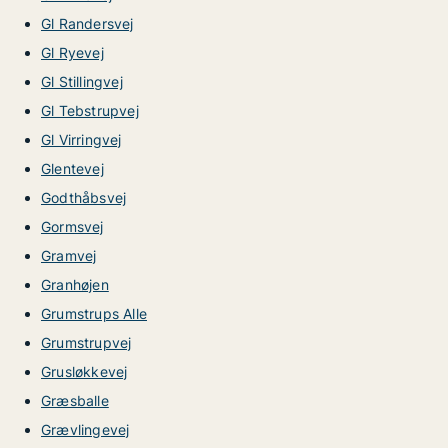
Gl Randersvej
Gl Ryevej
Gl Stillingvej
Gl Tebstrupvej
Gl Virringvej
Glentevej
Godthåbsvej
Gormsvej
Gramvej
Granhøjen
Grumstrups Alle
Grumstrupvej
Grusløkkevej
Græsballe
Grævlingevej