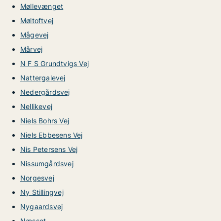
Møllevænget
Møltoftvej
Mågevej
Mårvej
N F S Grundtvigs Vej
Nattergalevej
Nedergårdsvej
Nellikevej
Niels Bohrs Vej
Niels Ebbesens Vej
Nis Petersens Vej
Nissumgårdsvej
Norgesvej
Ny Stillingvej
Nygaardsvej
Næsset