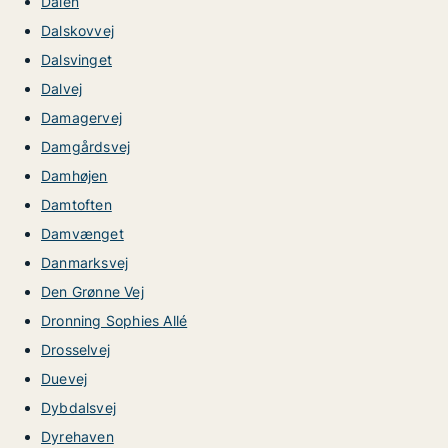
Dalen
Dalskovvej
Dalsvinget
Dalvej
Damagervej
Damgårdsvej
Damhøjen
Damtoften
Damvænget
Danmarksvej
Den Grønne Vej
Dronning Sophies Allé
Drosselvej
Duevej
Dybdalsvej
Dyrehaven