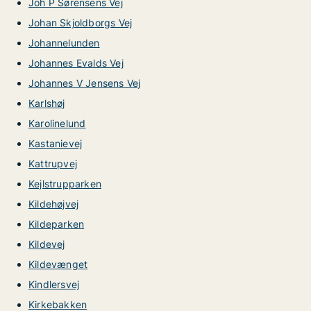
Joh P Sørensens Vej
Johan Skjoldborgs Vej
Johannelunden
Johannes Evalds Vej
Johannes V Jensens Vej
Karlshøj
Karolinelund
Kastanievej
Kattrupvej
Kejlstrupparken
Kildehøjvej
Kildeparken
Kildevej
Kildevænget
Kindlersvej
Kirkebakken