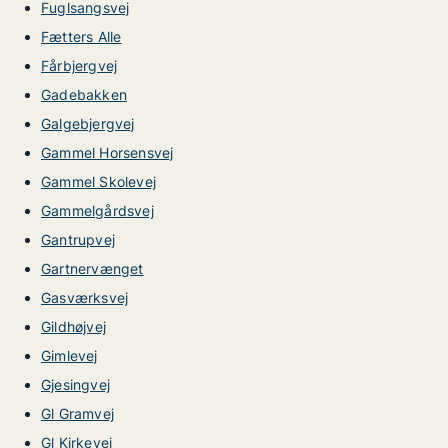
Fuglsangsvej
Fætters Alle
Fårbjergvej
Gadebakken
Galgebjergvej
Gammel Horsensvej
Gammel Skolevej
Gammelgårdsvej
Gantrupvej
Gartnervænget
Gasværksvej
Gildhøjvej
Gimlevej
Gjesingvej
Gl Gramvej
Gl Kirkevej