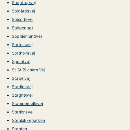
Sneptrupvej
Solgårdsvej
Solsortevej
Solvænget
Sophienlundvej
Sortesøvej
Sortholmvej
Spinatvej
St St Blichers Vej
Stabelvej
Stadionvej
Staghøjvej
Stampemøllevej
Stationsvej
Stenløkkeparken
Stenten