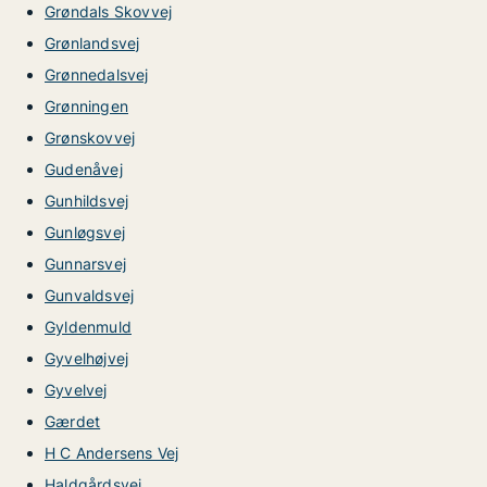
Grøndals Skovvej
Grønlandsvej
Grønnedalsvej
Grønningen
Grønskovvej
Gudenåvej
Gunhildsvej
Gunløgsvej
Gunnarsvej
Gunvaldsvej
Gyldenmuld
Gyvelhøjvej
Gyvelvej
Gærdet
H C Andersens Vej
Haldgårdsvej