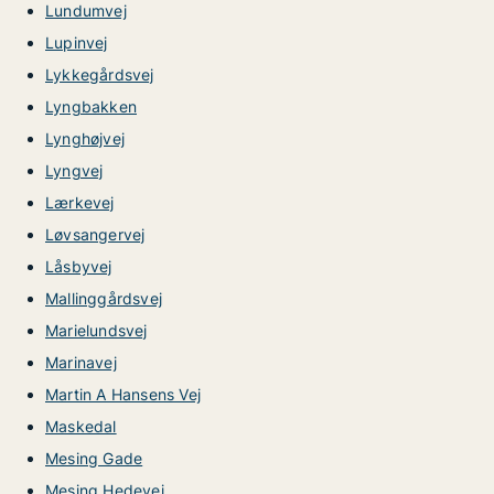
Lundumvej
Lupinvej
Lykkegårdsvej
Lyngbakken
Lynghøjvej
Lyngvej
Lærkevej
Løvsangervej
Låsbyvej
Mallinggårdsvej
Marielundsvej
Marinavej
Martin A Hansens Vej
Maskedal
Mesing Gade
Mesing Hedevej