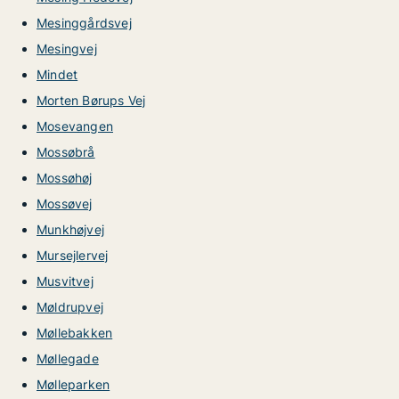
Mesinggårdsvej
Mesingvej
Mindet
Morten Børups Vej
Mosevangen
Mossøbrå
Mossøhøj
Mossøvej
Munkhøjvej
Mursejlervej
Musvitvej
Møldrupvej
Møllebakken
Møllegade
Mølleparken