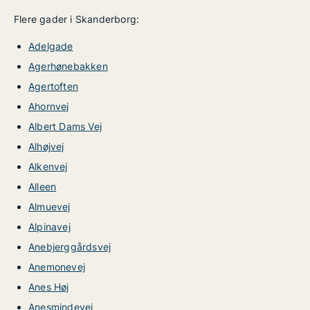
Flere gader i Skanderborg:
Adelgade
Agerhønebakken
Agertoften
Ahornvej
Albert Dams Vej
Alhøjvej
Alkenvej
Alleen
Almuevej
Alpinavej
Anebjerggårdsvej
Anemonevej
Anes Høj
Anesmindevej