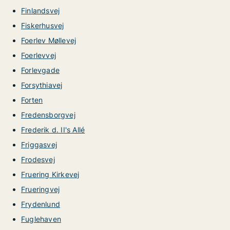
Finlandsvej
Fiskerhusvej
Foerlev Møllevej
Foerlevvej
Forlevgade
Forsythiavej
Forten
Fredensborgvej
Frederik d. II's Allé
Friggasvej
Frodesvej
Fruering Kirkevej
Frueringvej
Frydenlund
Fuglehaven