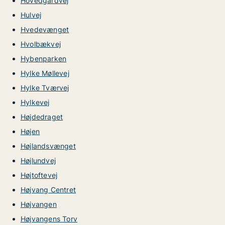
Hovedgårdvej
Hulvej
Hvedevænget
Hvolbækvej
Hybenparken
Hylke Møllevej
Hylke Tværvej
Hylkevej
Højdedraget
Højen
Højlandsvænget
Højlundvej
Højtoftevej
Højvang Centret
Højvangen
Højvangens Torv