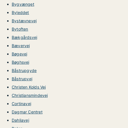
Bygvænget
Byleddet
Bystævnevej
Bytoften
Bækgårdsvej
Bævervej
Bøgevej
Bøghsvej
Båstrupgyde
Båstrupvej
Christen Kolds Vej
Christiansmindevej
Cortinavej
Dagmar Centret
Dahliavej