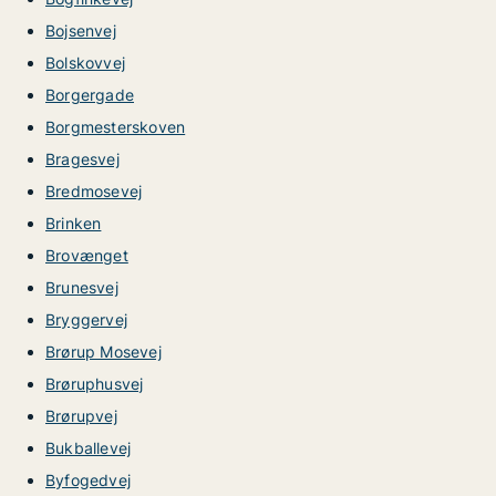
Bojsenvej
Bolskovvej
Borgergade
Borgmesterskoven
Bragesvej
Bredmosevej
Brinken
Brovænget
Brunesvej
Bryggervej
Brørup Mosevej
Brøruphusvej
Brørupvej
Bukballevej
Byfogedvej