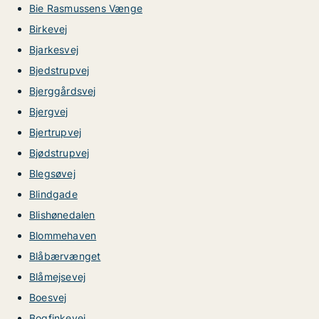
Bie Rasmussens Vænge
Birkevej
Bjarkesvej
Bjedstrupvej
Bjerggårdsvej
Bjergvej
Bjertrupvej
Bjødstrupvej
Blegsøvej
Blindgade
Blishønedalen
Blommehaven
Blåbærvænget
Blåmejsevej
Boesvej
Bogfinkevej