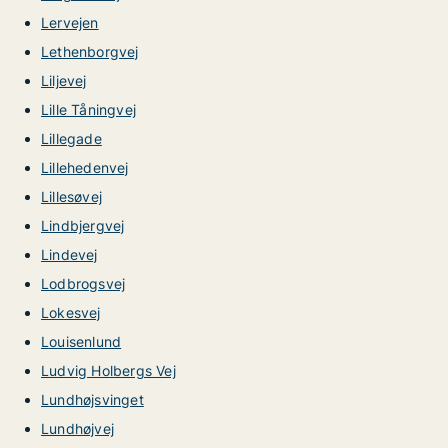
Lervejen
Lethenborgvej
Liljevej
Lille Tåningvej
Lillegade
Lillehedenvej
Lillesøvej
Lindbjergvej
Lindevej
Lodbrogsvej
Lokesvej
Louisenlund
Ludvig Holbergs Vej
Lundhøjsvinget
Lundhøjvej