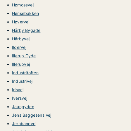
Hømosevej
Hønsebakken
Høvervej
Hårby Bygade
Hårbyvej
Ildervej
Illerup Gyde
Illerupvej
Industritoften
Industrivej
Irisvej
Iversvej
Jaungyden
Jens Baggesens Vej
Jernbanevej