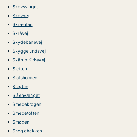
Skovsvinget
Skovvej
Skrænten
Skråvej
Skydebanevej
Skyggelundsvej
Skårup Kirkevej
Sletten
Slotsholmen
Slugten
Slåenvænget
Smedekrogen
Smedetoften
Smøgen
Sneglebakken