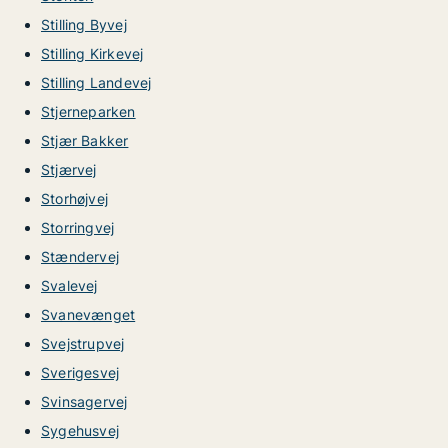
Stilling Byvej
Stilling Kirkevej
Stilling Landevej
Stjerneparken
Stjær Bakker
Stjærvej
Storhøjvej
Storringvej
Stændervej
Svalevej
Svanevænget
Svejstrupvej
Sverigesvej
Svinsagervej
Sygehusvej