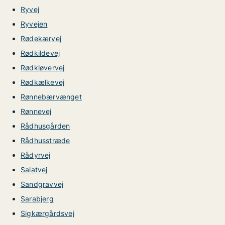
Ryvej
Ryvejen
Rødekærvej
Rødkildevej
Rødkløvervej
Rødkælkevej
Rønnebærvænget
Rønnevej
Rådhusgården
Rådhusstræde
Rådyrvej
Salatvej
Sandgravvej
Sarabjerg
Sigkærgårdsvej