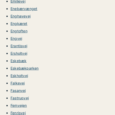
Emilievej
Enebærvænget
Enghavevej
Engkæret
Engtoften
Engvej
Erantisvej
Ersholtvej
Eskebæk
Eskebækparken
Eskholtvej
Falkevej
Fasanvej
Fastrupvej
Femvejen
Fenrisvej