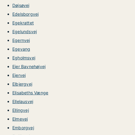
Døjsøvej
Edelsborgvej
Egekrattet
Egelundsvej
Egernvej
Egevang
Egholmsvej
Ejer Bavnehøjvej
Ejervej
Elbjergvej
Elisabeths Vænge
Ellelausvej
Ellingvej
Elmevej
Emborgvej