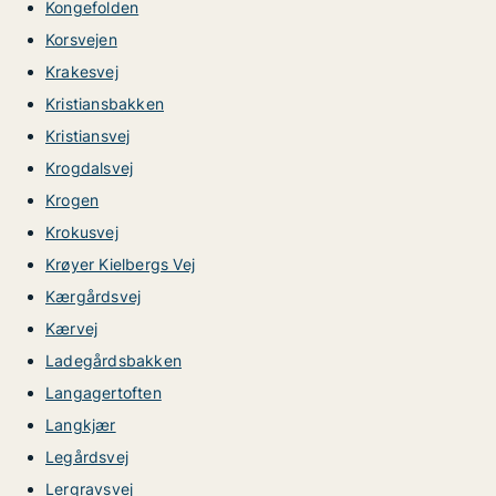
Kongefolden
Korsvejen
Krakesvej
Kristiansbakken
Kristiansvej
Krogdalsvej
Krogen
Krokusvej
Krøyer Kielbergs Vej
Kærgårdsvej
Kærvej
Ladegårdsbakken
Langagertoften
Langkjær
Legårdsvej
Lergravsvej