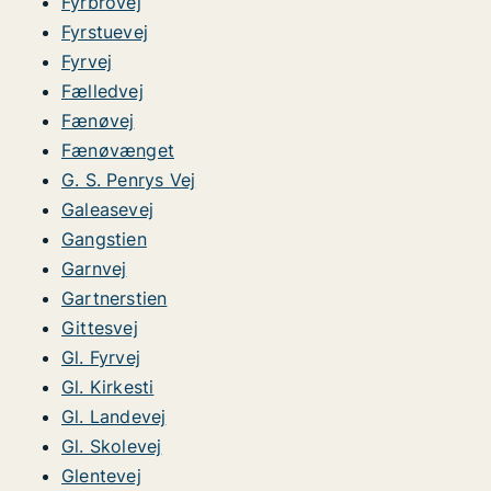
Fyrbrovej
Fyrstuevej
Fyrvej
Fælledvej
Fænøvej
Fænøvænget
G. S. Penrys Vej
Galeasevej
Gangstien
Garnvej
Gartnerstien
Gittesvej
Gl. Fyrvej
Gl. Kirkesti
Gl. Landevej
Gl. Skolevej
Glentevej