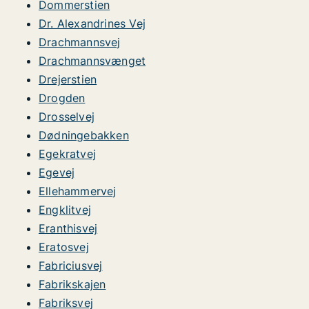
Dommerstien
Dr. Alexandrines Vej
Drachmannsvej
Drachmannsvænget
Drejerstien
Drogden
Drosselvej
Dødningebakken
Egekratvej
Egevej
Ellehammervej
Engklitvej
Eranthisvej
Eratosvej
Fabriciusvej
Fabrikskajen
Fabriksvej