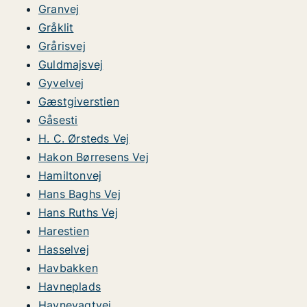
Granvej
Gråklit
Grårisvej
Guldmajsvej
Gyvelvej
Gæstgiverstien
Gåsesti
H. C. Ørsteds Vej
Hakon Børresens Vej
Hamiltonvej
Hans Baghs Vej
Hans Ruths Vej
Harestien
Hasselvej
Havbakken
Havneplads
Havnevagtvej