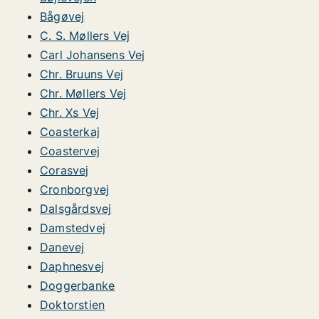
Bågøvej
C. S. Møllers Vej
Carl Johansens Vej
Chr. Bruuns Vej
Chr. Møllers Vej
Chr. Xs Vej
Coasterkaj
Coastervej
Corasvej
Cronborgvej
Dalsgårdsvej
Damstedvej
Danevej
Daphnesvej
Doggerbanke
Doktorstien