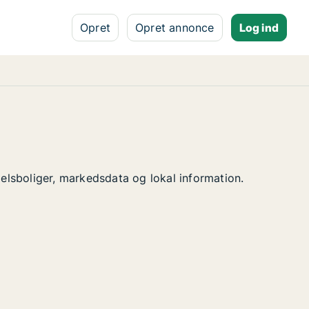
Opret
Opret annonce
Log ind
delsboliger, markedsdata og lokal information.