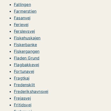
Fallingen
Farmerstien
Fasanvej
Ferievej
Ferslevsvej
Fiskehuskajen
Fiskerbanke
Fiskergangen
Fladen Grund
Flagbakkevej
Fortunavej
Fragtkaj
Fredensklit
Frederikshavnsvej
Frejasvej
Fritidsvej