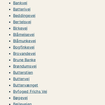
Bankvej
Batterivej
Beddingevej
Bertelsvej
Birkevej
Blåmejsevej
Blåmunkevej
Bogfinkevej
Brovandevej
Brune Banke
Brøndumsvej
Butterstien
Buttervej
Buttervænget
Byfoged Frichs Vej
Bøgevej
Bøjlevejen