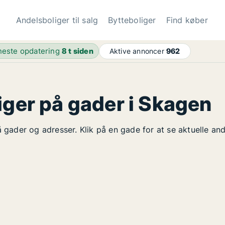
Andelsboliger til salg
Bytteboliger
Find køber
este opdatering
8 t siden
Aktive annoncer
962
iger på gader i Skagen
å gader og adresser. Klik på en gade for at se aktuelle an