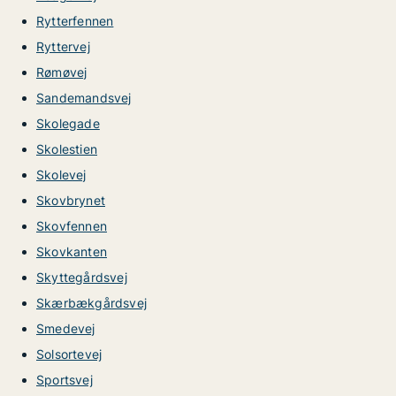
Rytterfennen
Ryttervej
Rømøvej
Sandemandsvej
Skolegade
Skolestien
Skolevej
Skovbrynet
Skovfennen
Skovkanten
Skyttegårdsvej
Skærbækgårdsvej
Smedevej
Solsortevej
Sportsvej