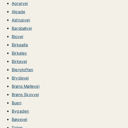
Agrarvej
Algade
Astrupvej
Barsbølvej
Biovej
Birkealle
Birkelev
Birkevej
Bjergtoften
Brydevej
Brøns Møllevej
Brøns Skovvej
Buen
Bygaden
Bøgevej
Dalen