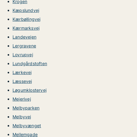
Krogen
Kæpslundvej
Kærbøllingvej
Kærmarksvej
Landevejen
Lergravene
Lovrupvej
Lundgårdstoften
Lærkevej
Læssevej
Løgumklostervej
Mejerivej
Melbyparken
Melbyvej
Melbyvænget
Mellemgade