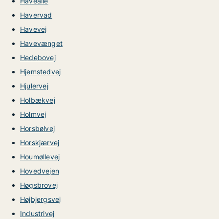
Havealle
Havervad
Havevej
Havevænget
Hedebovej
Hjemstedvej
Hjulervej
Holbækvej
Holmvej
Horsbølvej
Horskjærvej
Houmøllevej
Hovedvejen
Høgsbrovej
Højbjergsvej
Industrivej