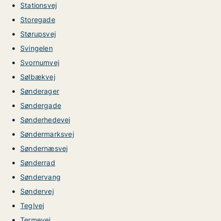
Stationsvej
Storegade
Størupsvej
Svingelen
Svornumvej
Sølbækvej
Sønderager
Søndergade
Sønderhedevej
Søndermarksvej
Søndernæsvej
Sønderrad
Søndervang
Søndervej
Teglvej
Termevej