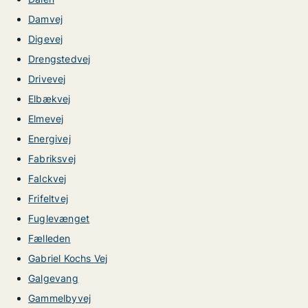
Damvej
Digevej
Drengstedvej
Drivevej
Elbækvej
Elmevej
Energivej
Fabriksvej
Falckvej
Frifeltvej
Fuglevænget
Fælleden
Gabriel Kochs Vej
Galgevang
Gammelbyvej