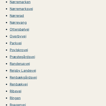
Nørremarken
Nørremarksvej
Nørrerad
Nørrevang
Ottersbølvej
Overbyvej
Parkvej
Povlskrovej
Præstegårdsvej
Randerupvej
Rejsby Landevej
Renbækgårdsvej
Renbækvej
Ribevej
Ringen
Roagervej