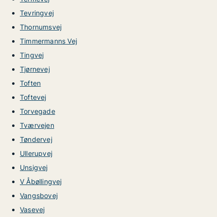
Tevringvej
Thornumsvej
Timmermanns Vej
Tingvej
Tjørnevej
Toften
Toftevej
Torvegade
Tværvejen
Tøndervej
Ullerupvej
Unsigvej
V Åbøllingvej
Vangsbovej
Vasevej