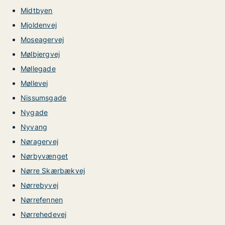
Midtbyen
Mjoldenvej
Moseagervej
Mølbjergvej
Møllegade
Møllevej
Nissumsgade
Nygade
Nyvang
Nøragervej
Nørbyvænget
Nørre Skærbækvej
Nørrebyvej
Nørrefennen
Nørrehedevej