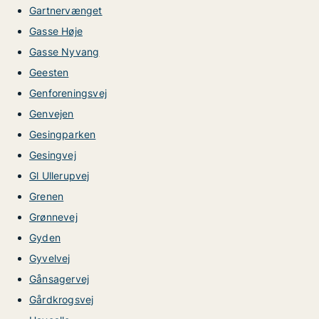
Gartnervænget
Gasse Høje
Gasse Nyvang
Geesten
Genforeningsvej
Genvejen
Gesingparken
Gesingvej
Gl Ullerupvej
Grenen
Grønnevej
Gyden
Gyvelvej
Gånsagervej
Gårdkrogsvej