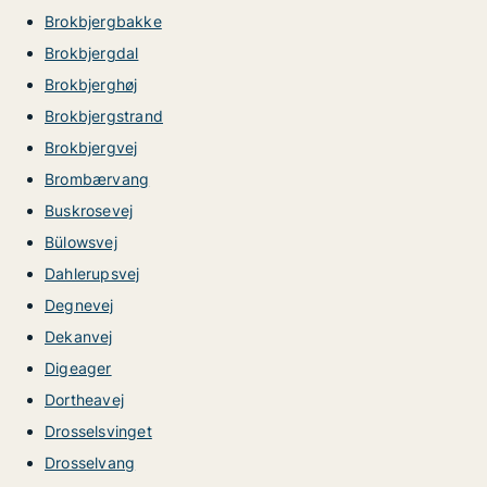
Brokbjergbakke
Brokbjergdal
Brokbjerghøj
Brokbjergstrand
Brokbjergvej
Brombærvang
Buskrosevej
Bülowsvej
Dahlerupsvej
Degnevej
Dekanvej
Digeager
Dortheavej
Drosselsvinget
Drosselvang