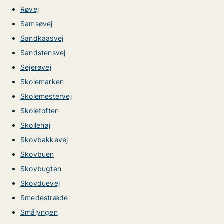
Røvej
Samsøvej
Sandkaasvej
Sandstensvej
Sejerøvej
Skolemarken
Skolemestervej
Skoletoften
Skollehøj
Skovbakkevej
Skovbuen
Skovbugten
Skovduevej
Smedestræde
Smålyngen