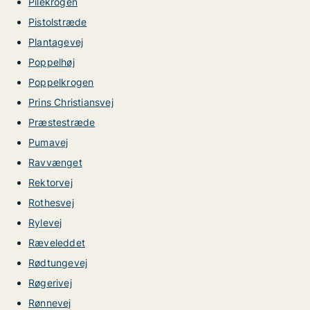
Pilekrogen
Pistolstræde
Plantagevej
Poppelhøj
Poppelkrogen
Prins Christiansvej
Præstestræde
Pumavej
Ravvænget
Rektorvej
Rothesvej
Rylevej
Ræveleddet
Rødtungevej
Røgerivej
Rønnevej