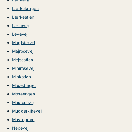
Lærkekrogen
Lærkestien
Læsøvej
Løvevej
Magistervej
Majrosevej
Mejsestien
Minirosevej
Minkstien
Mosedraget
Moseengen
Mosrosevej
Mudderklirevej
Muslingevej
Nexøvej