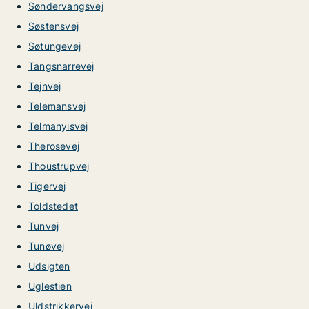
Søndervangsvej
Søstensvej
Søtungevej
Tangsnarrevej
Tejnvej
Telemansvej
Telmanyisvej
Therosevej
Thoustrupvej
Tigervej
Toldstedet
Tunvej
Tunøvej
Udsigten
Uglestien
Uldstrikkervej