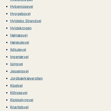
Hybenrosevej
Hyggebovej
Hyldebo Strandvej
Hyldekrogen
Højnæsvej
Højskolevej
Ildkulevej
Ingeniørvej
Isingvej
Jessensvej
Jordbærkløverstien
Kiselvej
Klitrosevej
Klokkelyngvej
Knartelsvej