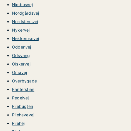
Nimbusvej
Nordgårdsvej
Nordstensvej
Nykervej
Nøkkerosevej
Oddenvej
Odsvang
Olskervej
Omøvej
Overbygade
Panterstien
Pedelvej
Pilebugten
Pilehavevej
Pilehøj