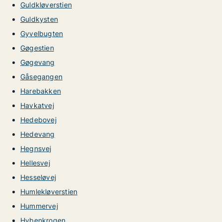
Guldkløverstien
Guldkysten
Gyvelbugten
Gøgestien
Gøgevang
Gåsegangen
Harebakken
Havkatvej
Hedebovej
Hedevang
Hegnsvej
Hellesvej
Hesseløvej
Humlekløverstien
Hummervej
Hybenkrogen