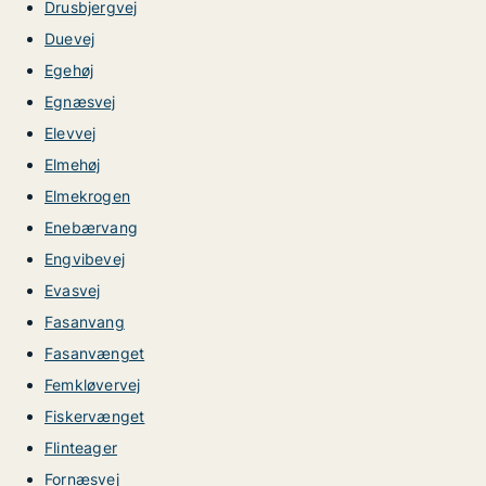
Drusbjergvej
Duevej
Egehøj
Egnæsvej
Elevvej
Elmehøj
Elmekrogen
Enebærvang
Engvibevej
Evasvej
Fasanvang
Fasanvænget
Femkløvervej
Fiskervænget
Flinteager
Fornæsvej