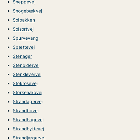
Sneppevej
Snogebækvej
Solbakken
Solsortvej
Spurvevang
Spættevej
Stenager
Stenbidervej
Stenkløvervej
Stokrosevej
Storkenæbvej
Strandagervej
Strandbovej
Strandhagevej
Strandhyttevej
Strandjægervej