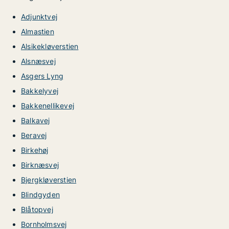
Adjunktvej
Almastien
Alsikekløverstien
Alsnæsvej
Asgers Lyng
Bakkelyvej
Bakkenellikevej
Balkavej
Beravej
Birkehøj
Birknæsvej
Bjergkløverstien
Blindgyden
Blåtopvej
Bornholmsvej