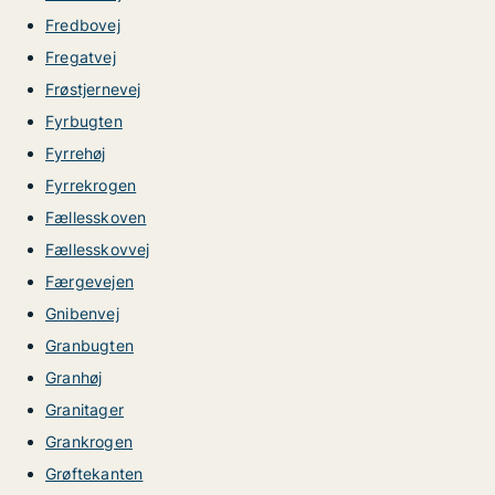
Fredbovej
Fregatvej
Frøstjernevej
Fyrbugten
Fyrrehøj
Fyrrekrogen
Fællesskoven
Fællesskovvej
Færgevejen
Gnibenvej
Granbugten
Granhøj
Granitager
Grankrogen
Grøftekanten