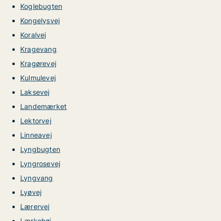
Koglebugten
Kongelysvej
Koralvej
Kragevang
Kragørevej
Kulmulevej
Laksevej
Landemærket
Lektorvej
Linneavej
Lyngbugten
Lyngrosevej
Lyngvang
Lyøvej
Lærervej
Lærkehøj