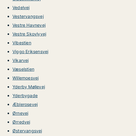
Vedelvej
Vestervangsvej
Vestre Havnevej
Vestre Skovlyvej
Vibestien
Viggo Eriksensvej
Vikarvej
Væselstien
Willemoesvej
Yderby Møllevej
Yderbygade
Æblerosevej
Ørnevej
Ørredvej
Østervangsvej