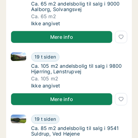
Ca. 65 m2 andelsbolig til salg i 9000 Aalbor
Ca. 65 m2 andelsbolig til salg i 9000
Aalborg, Solvangsvej
Ca. 65 m2
Ca. 65 m2 andelsbolig til salg i 9000 Aalbor
Ikke angivet
Mere info
Ca. 105 m2 andelsbolig til salg i 9800 Hjørring, Løns
Ca. 105 m2 andelsbolig til salg i 9800 Hjørr
19 t siden
Ca. 105 m2 andelsbolig til salg i 9800 Hjørr
Ca. 105 m2 andelsbolig til salg i 9800
Hjørring, Lønstrupvej
Ca. 105 m2
Ca. 105 m2 andelsbolig til salg i 9800 Hjørr
Ikke angivet
Mere info
Ca. 85 m2 andelsbolig til salg i 9541 Suldrup, Ved H
Ca. 85 m2 andelsbolig til salg i 9541 Suldru
19 t siden
Ca. 85 m2 andelsbolig til salg i 9541 Suldru
Ca. 85 m2 andelsbolig til salg i 9541
Suldrup, Ved Højene