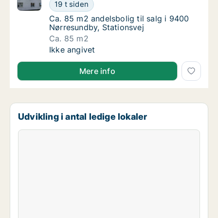
Ca. 85 m2 andelsbolig til salg i 9400 Nørresundby, S
Ca. 85 m2 andelsbolig til salg i 9400 Nørres
19 t siden
Ca. 85 m2 andelsbolig til salg i 9400 Nørres
Ca. 85 m2 andelsbolig til salg i 9400
Nørresundby, Stationsvej
Ca. 85 m2
Ca. 85 m2 andelsbolig til salg i 9400 Nørres
Ikke angivet
Mere info
Udvikling i antal ledige lokaler