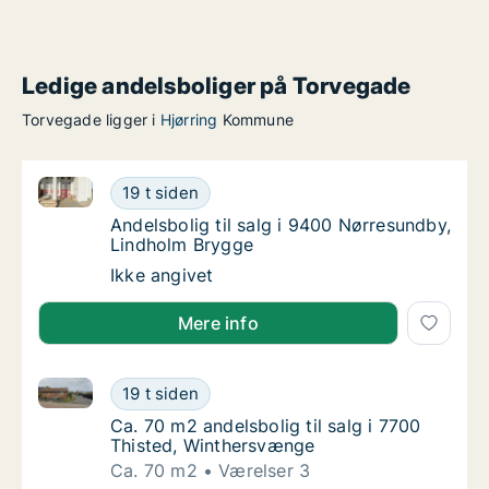
Ledige andelsboliger på Torvegade
Torvegade ligger i
Hjørring
Kommune
Andelsbolig til salg i 9400 Nørresundby, Lindholm B
Andelsbolig til salg i 9400 Nørresundby, Li
19 t siden
Andelsbolig til salg i 9400 Nørresundby, Li
Andelsbolig til salg i 9400 Nørresundby,
Lindholm Brygge
Andelsbolig til salg i 9400 Nørresundby, Li
Ikke angivet
Mere info
Ca. 70 m2 andelsbolig til salg i 7700 Thisted, Wint
Ca. 70 m2 andelsbolig til salg i 7700 Thist
19 t siden
Ca. 70 m2 andelsbolig til salg i 7700 Thist
Ca. 70 m2 andelsbolig til salg i 7700
Thisted, Winthersvænge
Ca. 70 m2
Værelser 3