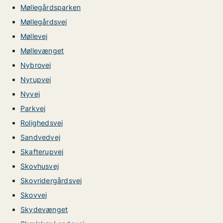
Møllegårdsparken
Møllegårdsvej
Møllevej
Møllevænget
Nybrovej
Nyrupvej
Nyvej
Parkvej
Rolighedsvej
Sandvedvej
Skafterupvej
Skovhusvej
Skovridergårdsvej
Skovvej
Skydevænget