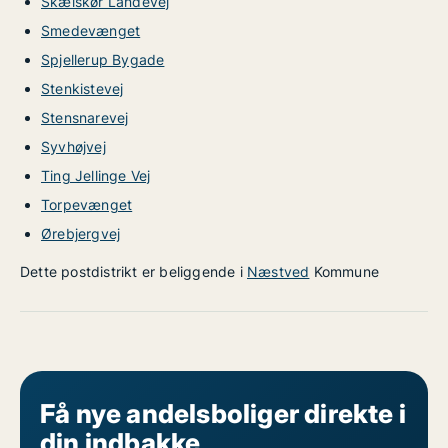
Skælskør Landevej
Smedevænget
Spjellerup Bygade
Stenkistevej
Stensnarevej
Syvhøjvej
Ting Jellinge Vej
Torpevænget
Ørebjergvej
Dette postdistrikt er beliggende i
Næstved
Kommune
Få nye andelsboliger direkte i
din indbakke