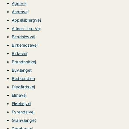
Agervej
Ahornvej
Appelsbjergvej
Arløse Torp Vej
Bendslevvej
Birkemosevej
Birkevej
Brandholtvej
Byvænget
Bødkerstien
Diegårdsvej
Elmevej
Fløehøjvej
Fyrendalvej
Granvænget
Grønbrovej