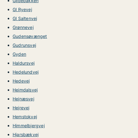
Gildebakken
Gl Ryevej
Gl Saltenvej
Grønnevej
Gudensøvænget
Gudrunsvej
Gyden
Haldursvej
Hedelundvej
Hedevej
Heimdalsvej
Hejnæsvej
Hejrevej
Hemstokvej
Himmelbjergvej
Hjarsbækvej