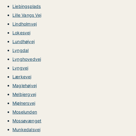
Liebingsplads
Lille Vangs Vej
Lindholmvej
Lokesvej
Lundhøjvej
Lyngdal
Lynghovedvej
Lyngvej
Lærkevej
Maglehøjvej
Melbjergvej
Mjølnersvej
Moselunden
Mossøvænget
Munkedalsvej