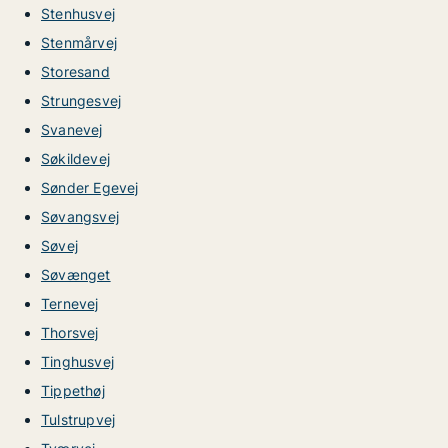
Stenhusvej
Stenmårvej
Storesand
Strungesvej
Svanevej
Søkildevej
Sønder Egevej
Søvangsvej
Søvej
Søvænget
Ternevej
Thorsvej
Tinghusvej
Tippethøj
Tulstrupvej