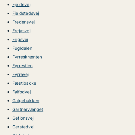
Fjeldevej
Fjeldstedsvej
Fredensvej
Frejasvej
Frigsvej
Fugldalen
Fyrreskrænten
Fyrrestien
Fyrrevej
Fæstibakke
Følfodvej
Galgebakken
Gartnervænget
Gefionsvej
Gerstedvej