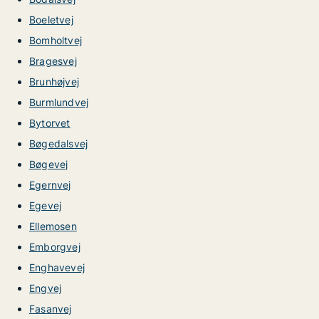
Boeletvej
Bomholtvej
Bragesvej
Brunhøjvej
Burmlundvej
Bytorvet
Bøgedalsvej
Bøgevej
Egernvej
Egevej
Ellemosen
Emborgvej
Enghavevej
Engvej
Fasanvej