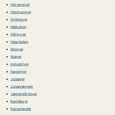
Horsensvej
Hostrupsvej
Hyllingvej
Højkolvej
Hårbyvej
Haardalen
Ildervej
Ilsøvej
Industrivej
Isagervej
Julsøvej
Julsøvænget
Jægergårdsvej
Kamillevej
Kastaniealle