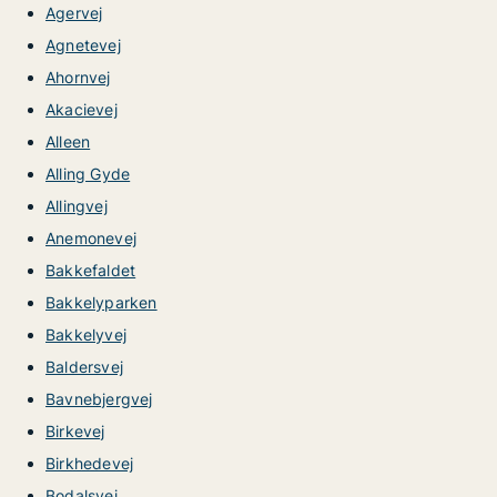
Agervej
Agnetevej
Ahornvej
Akacievej
Alleen
Alling Gyde
Allingvej
Anemonevej
Bakkefaldet
Bakkelyparken
Bakkelyvej
Baldersvej
Bavnebjergvej
Birkevej
Birkhedevej
Bodalsvej