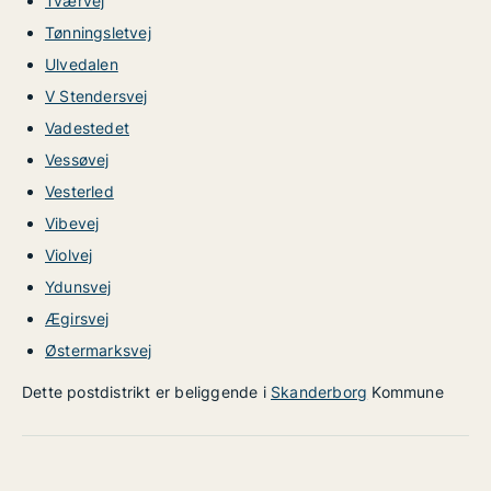
Tværvej
Tønningsletvej
Ulvedalen
V Stendersvej
Vadestedet
Vessøvej
Vesterled
Vibevej
Violvej
Ydunsvej
Ægirsvej
Østermarksvej
Dette postdistrikt er beliggende i
Skanderborg
Kommune