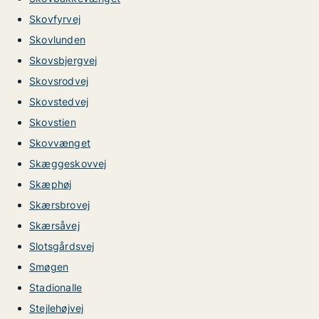
Skovfyrvej
Skovlunden
Skovsbjergvej
Skovsrodvej
Skovstedvej
Skovstien
Skovvænget
Skæggeskovvej
Skæphøj
Skærsbrovej
Skærsåvej
Slotsgårdsvej
Smøgen
Stadionalle
Stejlehøjvej