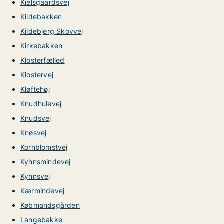
Kielsgaardsvej
Kildebakken
Kildebjerg Skovvej
Kirkebakken
Klosterfælled
Klostervej
Kløftehøj
Knudhulevej
Knudsvej
Knøsvej
Kornblomstvej
Kyhnsmindevej
Kyhnsvej
Kærmindevej
Købmandsgården
Langebakke