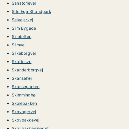
Sanatorievej
Sdr. Ege Strandpark
Selvejervej
Siim Bygade
Siimtoften
Siimvej
Silkeborgvej
Skaftesvej
Skanderborgvej
Skansehøj
Skanseparken
Skimminghøj
Skolebakken
Skovagervej
Skovbakkevej
Skovbakkevænget