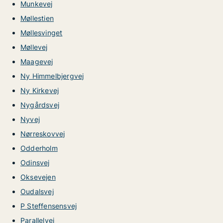
Munkevej
Møllestien
Møllesvinget
Møllevej
Maagevej
Ny Himmelbjergvej
Ny Kirkevej
Nygårdsvej
Nyvej
Nørreskovvej
Odderholm
Odinsvej
Oksevejen
Oudalsvej
P Steffensensvej
Parallelvej