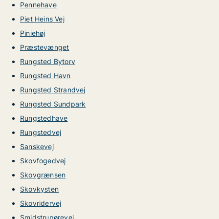
Pennehave
Piet Heins Vej
Piniehøj
Præstevænget
Rungsted Bytorv
Rungsted Havn
Rungsted Strandvej
Rungsted Sundpark
Rungstedhave
Rungstedvej
Sanskevej
Skovfogedvej
Skovgrænsen
Skovkysten
Skovridervej
Smidstrupørevej