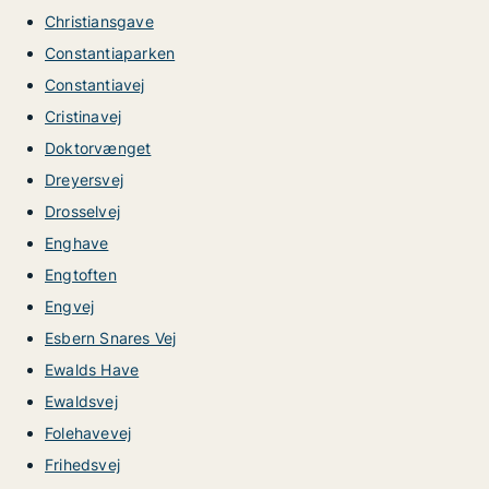
Christiansgave
Constantiaparken
Constantiavej
Cristinavej
Doktorvænget
Dreyersvej
Drosselvej
Enghave
Engtoften
Engvej
Esbern Snares Vej
Ewalds Have
Ewaldsvej
Folehavevej
Frihedsvej