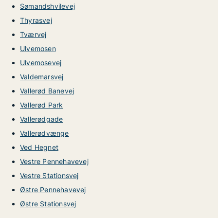
Sømandshvilevej
Thyrasvej
Tværvej
Ulvemosen
Ulvemosevej
Valdemarsvej
Vallerød Banevej
Vallerød Park
Vallerødgade
Vallerødvænge
Ved Hegnet
Vestre Pennehavevej
Vestre Stationsvej
Østre Pennehavevej
Østre Stationsvej