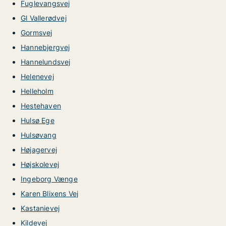
Fuglevangsvej
Gl Vallerødvej
Gormsvej
Hannebjergvej
Hannelundsvej
Helenevej
Helleholm
Hestehaven
Hulsø Ege
Hulsøvang
Højagervej
Højskolevej
Ingeborg Vænge
Karen Blixens Vej
Kastanievej
Kildevej