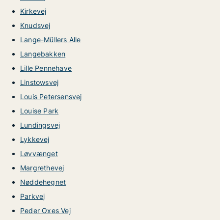
Kirkevej
Knudsvej
Lange-Müllers Alle
Langebakken
Lille Pennehave
Linstowsvej
Louis Petersensvej
Louise Park
Lundingsvej
Lykkevej
Løvvænget
Margrethevej
Nøddehegnet
Parkvej
Peder Oxes Vej