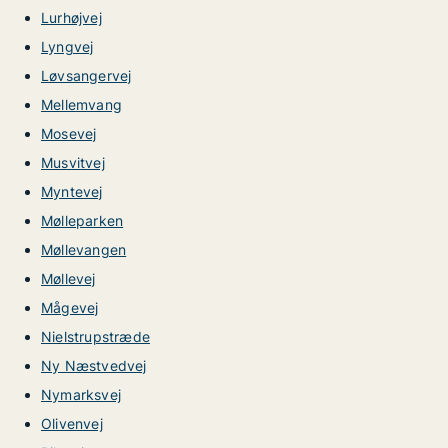
Lurhøjvej
Lyngvej
Løvsangervej
Mellemvang
Mosevej
Musvitvej
Myntevej
Mølleparken
Møllevangen
Møllevej
Mågevej
Nielstrupstræde
Ny Næstvedvej
Nymarksvej
Olivenvej