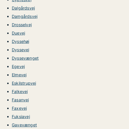
Dalgårdsvej
Damgårdsvej
Drosselvej
Duevej
Dyssehøj
Dyssevej
Dyssevænget
Egevej
Elmevej
Eskilstrupvej
Falkevej
Fasanvej
Faxevej
Fuksiavej
Gavevænget