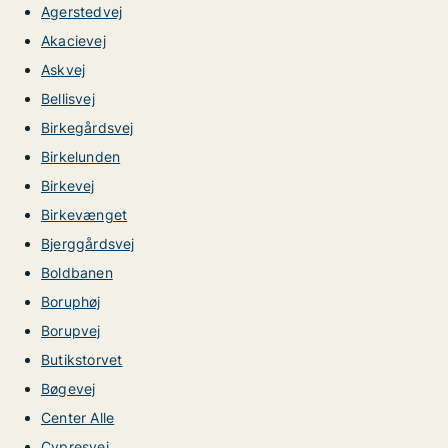
Agerstedvej
Akacievej
Askvej
Bellisvej
Birkegårdsvej
Birkelunden
Birkevej
Birkevænget
Bjerggårdsvej
Boldbanen
Boruphøj
Borupvej
Butikstorvet
Bøgevej
Center Alle
Cypresvej