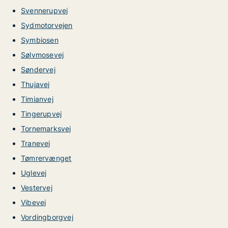
Svennerupvej
Sydmotorvejen
Symbiosen
Sølvmosevej
Søndervej
Thujavej
Timianvej
Tingerupvej
Tornemarksvej
Tranevej
Tømrervænget
Uglevej
Vestervej
Vibevej
Vordingborgvej