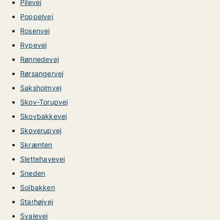
Pilevej
Poppelvej
Rosenvej
Rypevej
Rønnedevej
Rørsangervej
Saksholmvej
Skov-Torupvej
Skovbakkevej
Skoverupvej
Skrænten
Slettehavevej
Sneden
Solbakken
Starhøjvej
Svalevej