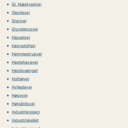
Gl. Næstvedvej
Glentevej
Granvej
Grunderupvej
Hasselvej
Hegnstoften
Hemmestrupvej
Hestehavevej
Hestevænget
Hulhøjvej
Hylledevej
Høgevej
Højgårdsvej
Industrikrogen
Industriskellet