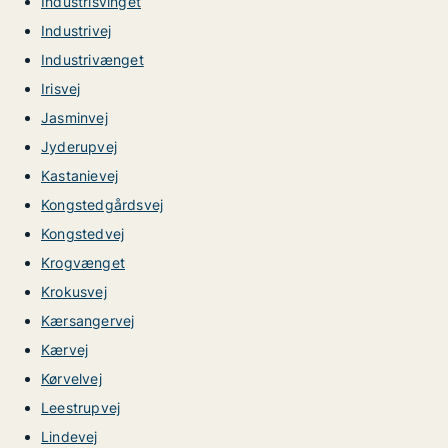
Industrisvinget
Industrivej
Industrivænget
Irisvej
Jasminvej
Jyderupvej
Kastanievej
Kongstedgårdsvej
Kongstedvej
Krogvænget
Krokusvej
Kærsangervej
Kærvej
Kørvelvej
Leestrupvej
Lindevej