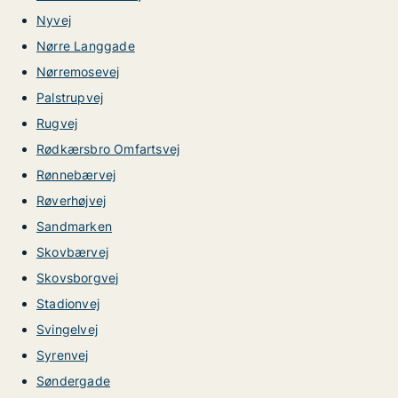
Nyvej
Nørre Langgade
Nørremosevej
Palstrupvej
Rugvej
Rødkærsbro Omfartsvej
Rønnebærvej
Røverhøjvej
Sandmarken
Skovbærvej
Skovsborgvej
Stadionvej
Svingelvej
Syrenvej
Søndergade