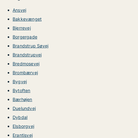
Ansvej
Bakkevænget
Bjerrevej
Borgergade
Brandstrup Søvej
Brandstrupvej
Bredmosevej
Brombærvej
Bygvej
Bytoften
Bærhøjen
Duelundvej
Dybdal
Elsborgvej
Erantisvej