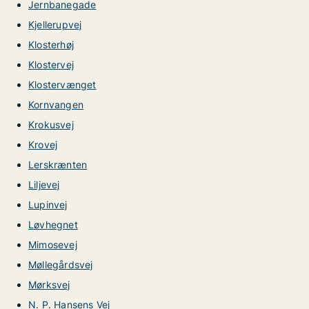
Jernbanegade
Kjellerupvej
Klosterhøj
Klostervej
Klostervænget
Kornvangen
Krokusvej
Krovej
Lerskrænten
Liljevej
Lupinvej
Løvhegnet
Mimosevej
Møllegårdsvej
Mørksvej
N. P. Hansens Vej