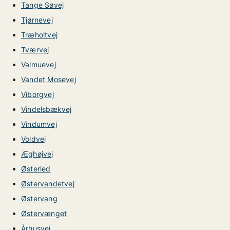
Tange Søvej
Tjørnevej
Træholtvej
Tværvej
Valmuevej
Vandet Mosevej
Viborgvej
Vindelsbækvej
Vindumvej
Voldvej
Æghøjvej
Østerled
Østervandetvej
Østervang
Østervænget
Århusvej