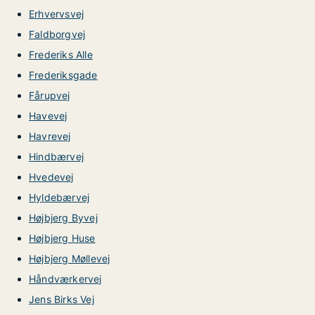
Erhvervsvej
Faldborgvej
Frederiks Alle
Frederiksgade
Fårupvej
Havevej
Havrevej
Hindbærvej
Hvedevej
Hyldebærvej
Højbjerg Byvej
Højbjerg Huse
Højbjerg Møllevej
Håndværkervej
Jens Birks Vej