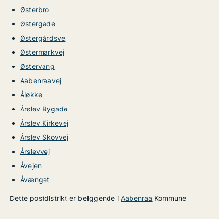
Østerbro
Østergade
Østergårdsvej
Østermarkvej
Østervang
Aabenraavej
Åløkke
Årslev Bygade
Årslev Kirkevej
Årslev Skovvej
Årslevvej
Åvejen
Åvænget
Dette postdistrikt er beliggende i
Aabenraa
Kommune