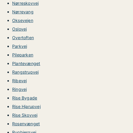
Nørreskovvej
Nørrevang
Oksevejen
Oslovej
Overtoften
Parkvej
Pileparken
Plantevænget
Rangstrupvej
Ribevej
Ringvej
Rise Bygade
Rise Hjarupvej
Rise Skovvej
Rosenvænget
Rugbjergvej