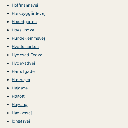
Hoffmannsvej
Horsbyggårdevej
Hovedgaden
Hovslundvej
Hundeklemmevej
Hvedemarken
Hydevad Engvej
Hydevadvej
Hærulfgade
Hærvejen
Højgade
Højtoft
Højvang
Hønkysvej
Idrætsvej