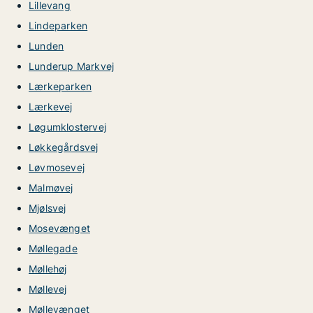
Lillevang
Lindeparken
Lunden
Lunderup Markvej
Lærkeparken
Lærkevej
Løgumklostervej
Løkkegårdsvej
Løvmosevej
Malmøvej
Mjølsvej
Mosevænget
Møllegade
Møllehøj
Møllevej
Møllevænget