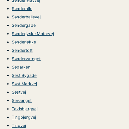
Sønder Havvej
Sønderalle
Sønderballevej
Søndergade
Sønderjyske Motorvej
Sønderløkke
Søndertoft
Søndervænget
Søparken
Søst Bygade
Søst Markvej
Søstvej
Søvænget
Tavlsbjergvej
Tingbjergvej
Tingvej