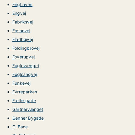
Enghaven
Engvej
Fabriksvej
Fasanvej
Fladhøjvej
Foldingbrovej
Foverupvej
Fuglevænget
Fuglsangvej
Funkevej
Fyrreparken
Fællesgade
Gartnervænget
Genner Bygade
Gl Bane