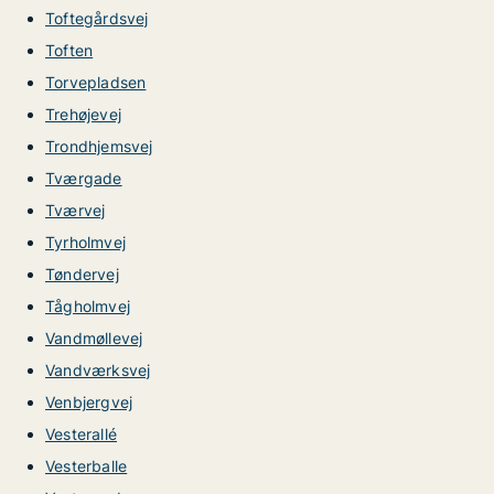
Toftegårdsvej
Toften
Torvepladsen
Trehøjevej
Trondhjemsvej
Tværgade
Tværvej
Tyrholmvej
Tøndervej
Tågholmvej
Vandmøllevej
Vandværksvej
Venbjergvej
Vesterallé
Vesterballe