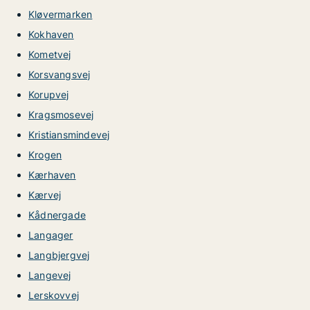
Kløvermarken
Kokhaven
Kometvej
Korsvangsvej
Korupvej
Kragsmosevej
Kristiansmindevej
Krogen
Kærhaven
Kærvej
Kådnergade
Langager
Langbjergvej
Langevej
Lerskovvej