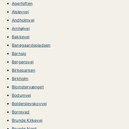
Agertoften
Alslevvej
Andholmvej
Arnhøjvej
Bakkevej
Banegaardspladsen
Barnsig
Bergensvej
Birkeparken
Birkholm
Blomstervænget
Bodumvej
Bolderslevskovvej
Borrevad
Brunde Kirkevej
Brunde Nord