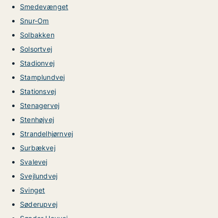
Smedevænget
Snur-Om
Solbakken
Solsortvej
Stadionvej
Stamplundvej
Stationsvej
Stenagervej
Stenhøjvej
Strandelhjørnvej
Surbækvej
Svalevej
Svejlundvej
Svinget
Søderupvej