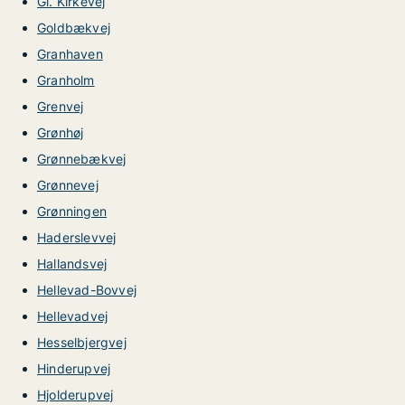
Gl. Kirkevej
Goldbækvej
Granhaven
Granholm
Grenvej
Grønhøj
Grønnebækvej
Grønnevej
Grønningen
Haderslevvej
Hallandsvej
Hellevad-Bovvej
Hellevadvej
Hesselbjergvej
Hinderupvej
Hjolderupvej