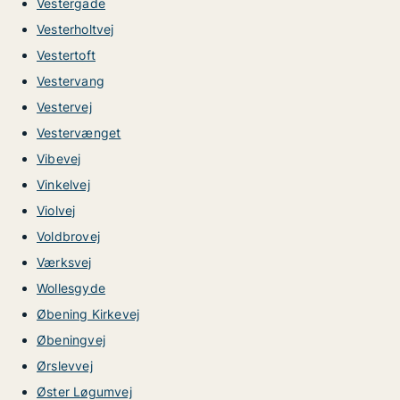
Vestergade
Vesterholtvej
Vestertoft
Vestervang
Vestervej
Vestervænget
Vibevej
Vinkelvej
Violvej
Voldbrovej
Værksvej
Wollesgyde
Øbening Kirkevej
Øbeningvej
Ørslevvej
Øster Løgumvej