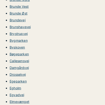
Brunde Vest
Brunde Øst
Brundevej
Brunshavevej
Brystrupvej
Bygmarken
Byskoven
Bøgeparken
Callesensvej
Damgårdvej
Drosselvej
Egeparken
Egholm
Egvadvej
Elmevænget