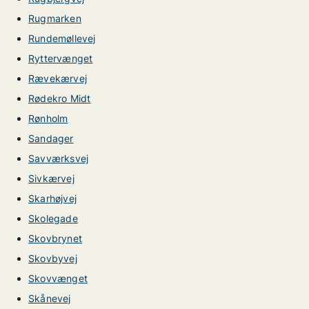
Rugmarken
Rundemøllevej
Ryttervænget
Rævekærvej
Rødekro Midt
Rønholm
Sandager
Savværksvej
Sivkærvej
Skarhøjvej
Skolegade
Skovbrynet
Skovbyvej
Skovvænget
Skånevej