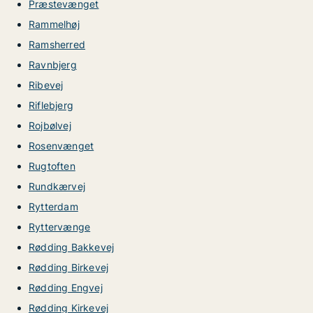
Præstevænget
Rammelhøj
Ramsherred
Ravnbjerg
Ribevej
Riflebjerg
Rojbølvej
Rosenvænget
Rugtoften
Rundkærvej
Rytterdam
Ryttervænge
Rødding Bakkevej
Rødding Birkevej
Rødding Engvej
Rødding Kirkevej