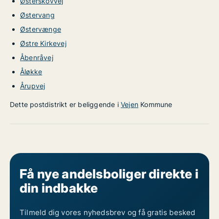
Østerskovvej
Østervang
Østervænge
Østre Kirkevej
Åbenråvej
Åløkke
Årupvej
Dette postdistrikt er beliggende i
Vejen
Kommune
Få nye andelsboliger direkte i
din indbakke
Tilmeld dig vores nyhedsbrev og få gratis besked