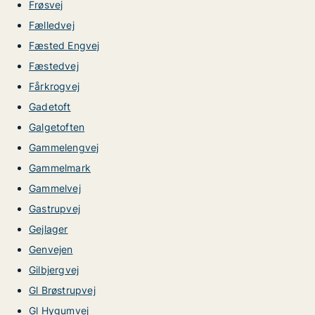
Frøsvej
Fælledvej
Fæsted Engvej
Fæstedvej
Fårkrogvej
Gadetoft
Galgetoften
Gammelengvej
Gammelmark
Gammelvej
Gastrupvej
Gejlager
Genvejen
Gilbjergvej
Gl Brøstrupvej
Gl Hygumvej