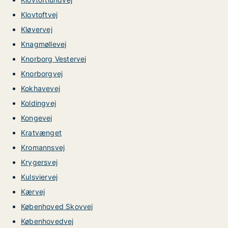
Klovtoftvej
Kløvervej
Knagmøllevej
Knorborg Vestervej
Knorborgvej
Kokhavevej
Koldingvej
Kongevej
Kratvænget
Kromannsvej
Krygersvej
Kulsviervej
Kærvej
Københoved Skovvej
Københovedvej