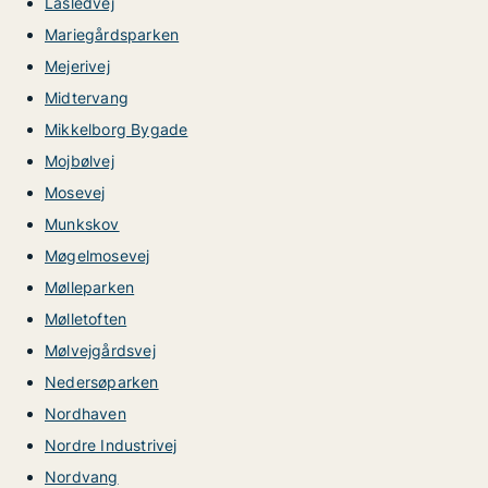
Låsledvej
Mariegårdsparken
Mejerivej
Midtervang
Mikkelborg Bygade
Mojbølvej
Mosevej
Munkskov
Møgelmosevej
Mølleparken
Mølletoften
Mølvejgårdsvej
Nedersøparken
Nordhaven
Nordre Industrivej
Nordvang