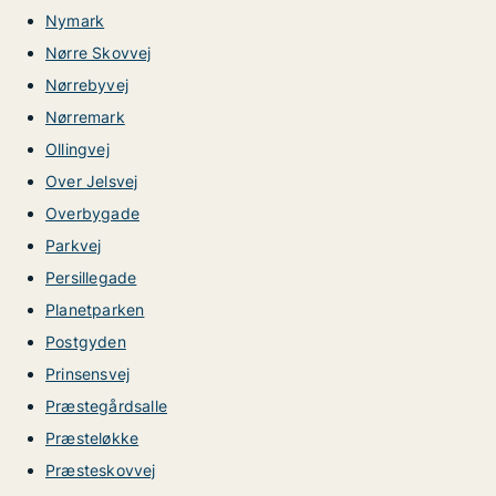
Nymark
Nørre Skovvej
Nørrebyvej
Nørremark
Ollingvej
Over Jelsvej
Overbygade
Parkvej
Persillegade
Planetparken
Postgyden
Prinsensvej
Præstegårdsalle
Præsteløkke
Præsteskovvej