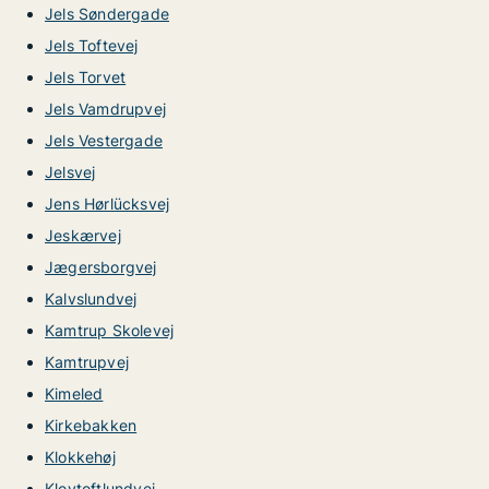
Jels Søndergade
Jels Toftevej
Jels Torvet
Jels Vamdrupvej
Jels Vestergade
Jelsvej
Jens Hørlücksvej
Jeskærvej
Jægersborgvej
Kalvslundvej
Kamtrup Skolevej
Kamtrupvej
Kimeled
Kirkebakken
Klokkehøj
Klovtoftlundvej