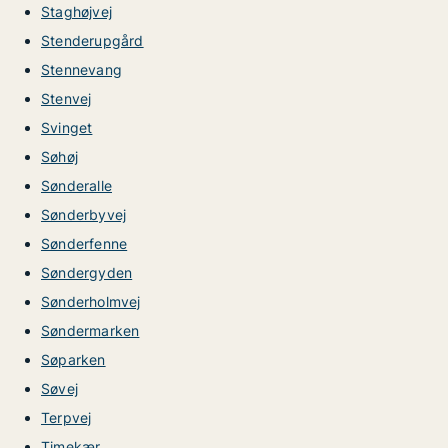
Staghøjvej
Stenderupgård
Stennevang
Stenvej
Svinget
Søhøj
Sønderalle
Sønderbyvej
Sønderfenne
Søndergyden
Sønderholmvej
Søndermarken
Søparken
Søvej
Terpvej
Timekær