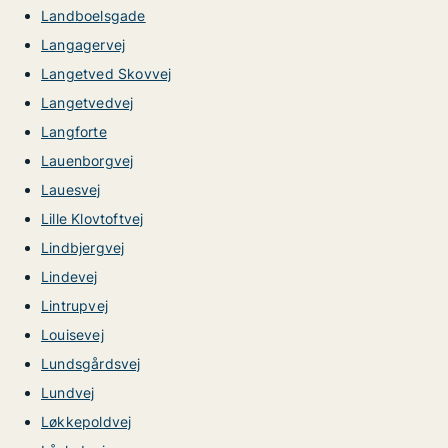
Landboelsgade
Langagervej
Langetved Skovvej
Langetvedvej
Langforte
Lauenborgvej
Lauesvej
Lille Klovtoftvej
Lindbjergvej
Lindevej
Lintrupvej
Louisevej
Lundsgårdsvej
Lundvej
Løkkepoldvej