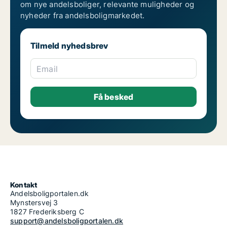
om nye andelsboliger, relevante muligheder og
nyheder fra andelsboligmarkedet.
Tilmeld nyhedsbrev
Email
Kontakt
Andelsboligportalen.dk
Mynstersvej 3
1827 Frederiksberg C
support@andelsboligportalen.dk