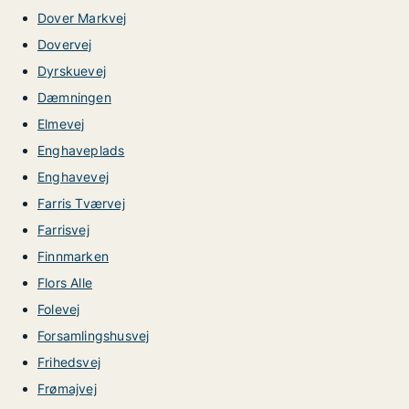
Dover Markvej
Dovervej
Dyrskuevej
Dæmningen
Elmevej
Enghaveplads
Enghavevej
Farris Tværvej
Farrisvej
Finnmarken
Flors Alle
Folevej
Forsamlingshusvej
Frihedsvej
Frømajvej