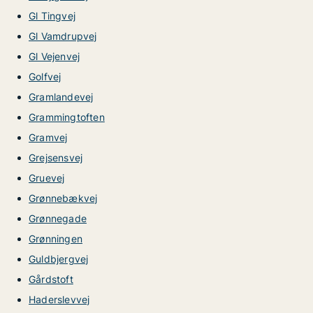
Gl Tingvej
Gl Vamdrupvej
Gl Vejenvej
Golfvej
Gramlandevej
Grammingtoften
Gramvej
Grejsensvej
Gruevej
Grønnebækvej
Grønnegade
Grønningen
Guldbjergvej
Gårdstoft
Haderslevvej