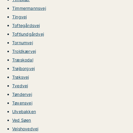
Timmermannsvej
Tingvej
Toftegårdsvej
Toftlundgårdvej
Tornumvej
Troldkærvej
Træskodal
Trøjborgvej
Trøksvej
Tvedvej
Tøndervej
Tøxensvej
Ulvebakken
Ved Søen
Vejshovedvej