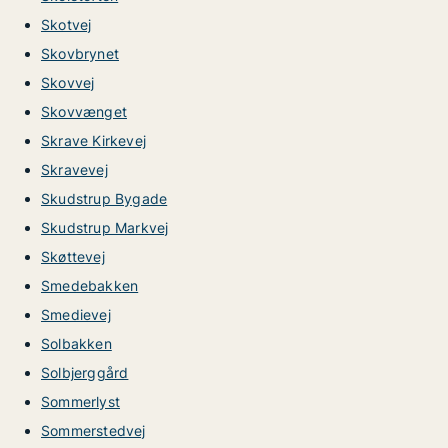
Skotvej
Skovbrynet
Skovvej
Skovvænget
Skrave Kirkevej
Skravevej
Skudstrup Bygade
Skudstrup Markvej
Skøttevej
Smedebakken
Smedievej
Solbakken
Solbjerggård
Sommerlyst
Sommerstedvej