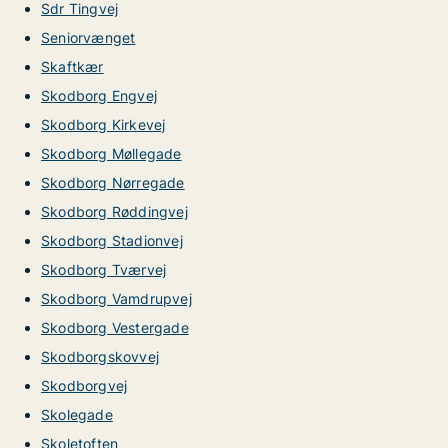
Sdr Tingvej
Seniorvænget
Skaftkær
Skodborg Engvej
Skodborg Kirkevej
Skodborg Møllegade
Skodborg Nørregade
Skodborg Røddingvej
Skodborg Stadionvej
Skodborg Tværvej
Skodborg Vamdrupvej
Skodborg Vestergade
Skodborgskovvej
Skodborgvej
Skolegade
Skoletoften