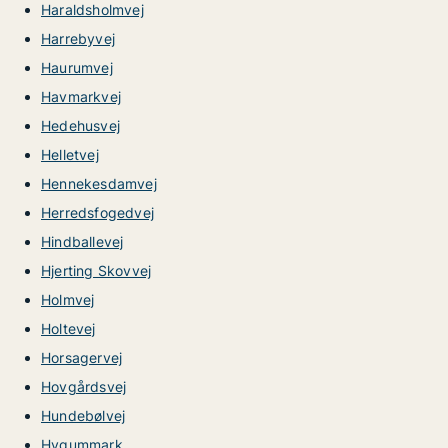
Haraldsholmvej
Harrebyvej
Haurumvej
Havmarkvej
Hedehusvej
Helletvej
Hennekesdamvej
Herredsfogedvej
Hindballevej
Hjerting Skovvej
Holmvej
Holtevej
Horsagervej
Hovgårdsvej
Hundebølvej
Hygummark