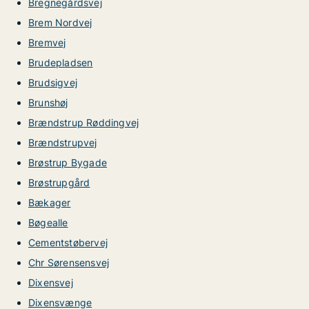
Bregnegårdsvej
Brem Nordvej
Bremvej
Brudepladsen
Brudsigvej
Brunshøj
Brændstrup Røddingvej
Brændstrupvej
Brøstrup Bygade
Brøstrupgård
Bækager
Bøgealle
Cementstøbervej
Chr Sørensensvej
Dixensvej
Dixensvænge