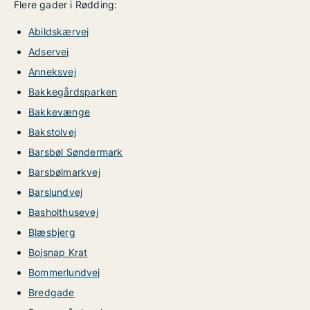
Flere gader i Rødding:
Abildskærvej
Adservej
Anneksvej
Bakkegårdsparken
Bakkevænge
Bakstolvej
Barsbøl Søndermark
Barsbølmarkvej
Barslundvej
Basholthusevej
Blæsbjerg
Bojsnap Krat
Bommerlundvej
Bredgade