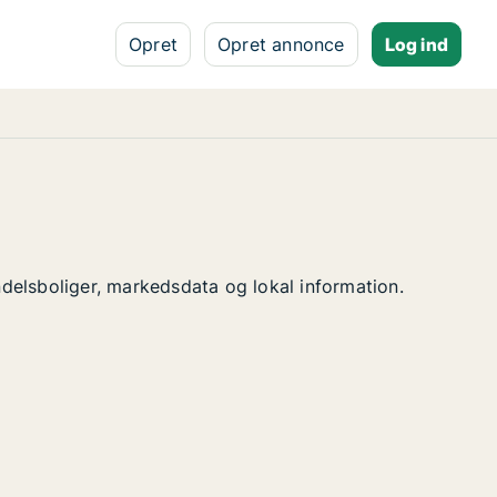
Opret
Opret annonce
Log ind
d
andelsboliger, markedsdata og lokal information.