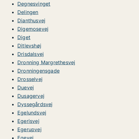
Degnesvinget
Delingen
Dianthusvej
Digemosevej
Diget
Ditlevshøj
Drisdalsvej
Dronning Margrethesvej
Dronningensgade
Drosselvej
Duevej
Dusagervej
Dyssegårdsvej
Egelundsvej
Egerisvej
Egerupvej
Egevej