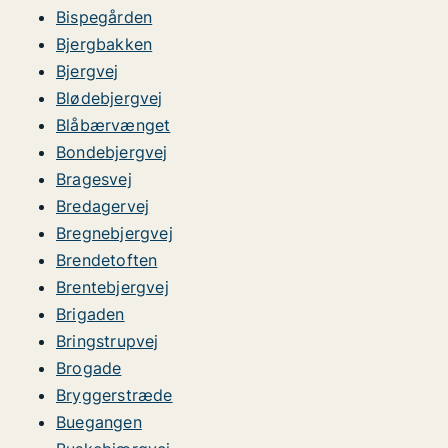
Bispegården
Bjergbakken
Bjergvej
Blødebjergvej
Blåbærvænget
Bondebjergvej
Bragesvej
Bredagervej
Bregnebjergvej
Brendetoften
Brentebjergvej
Brigaden
Bringstrupvej
Brogade
Bryggerstræde
Buegangen