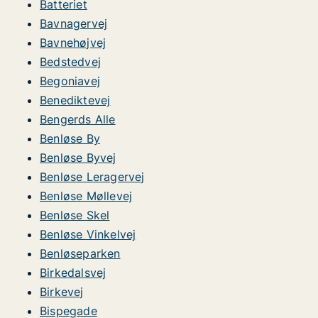
Batteriet
Bavnagervej
Bavnehøjvej
Bedstedvej
Begoniavej
Benediktevej
Bengerds Alle
Benløse By
Benløse Byvej
Benløse Leragervej
Benløse Møllevej
Benløse Skel
Benløse Vinkelvej
Benløseparken
Birkedalsvej
Birkevej
Bispegade