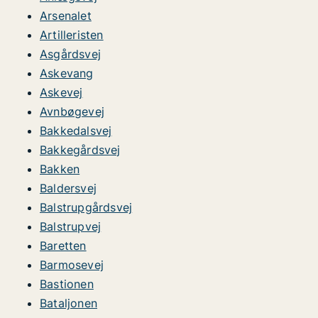
Arsenalet
Artilleristen
Asgårdsvej
Askevang
Askevej
Avnbøgevej
Bakkedalsvej
Bakkegårdsvej
Bakken
Baldersvej
Balstrupgårdsvej
Balstrupvej
Baretten
Barmosevej
Bastionen
Bataljonen