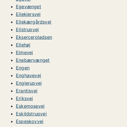
Egevænget
Eilekiersvej
Ejlekærgårdsvej
Ejlstrupvej
Eksercerpladsen
Ellehøj
Elmevej
Enebærvænget
Engen
Enghavevej
Englerupvej
Erantisvej
Eriksvej
Eskemosevej
Eskildstrupvej
Espeskovvej