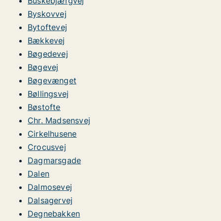
Buskebjærgvej
Byskovvej
Bytoftevej
Bækkevej
Bøgedevej
Bøgevej
Bøgevænget
Bøllingsvej
Bøstofte
Chr. Madsensvej
Cirkelhusene
Crocusvej
Dagmarsgade
Dalen
Dalmosevej
Dalsagervej
Degnebakken