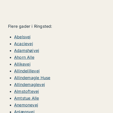
Flere gader i Ringsted:
Abelsvej
Acacievej
Adamshøjvej
Ahorn Alle
Allikevej
Allindelillevej
Allindemagle Huse
Allindemaglevej
Almstoftevej
Amtstue Alle
Anemonevej
Anlægsvej