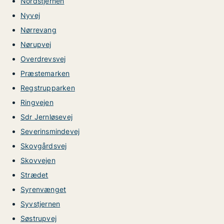
Nordstjernen
Nyvej
Nørrevang
Nørupvej
Overdrevsvej
Præstemarken
Regstrupparken
Ringvejen
Sdr Jernløsevej
Severinsmindevej
Skovgårdsvej
Skovvejen
Strædet
Syrenvænget
Syvstjernen
Søstrupvej