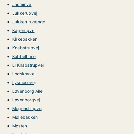
Jasminvej
Jukkerupvej
Jukkerupvænge
Kagerupvej
Kirkebakken
Knabstrupvej
Kobbelhuse
Ll Knabstrupvej
Lodskovvej
Lysmosevej
Løvenborg Alle
Løvenborgvej
Mogenstrupvej
Møllebakken
Møsten