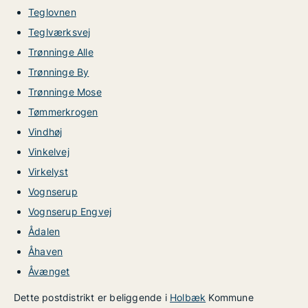
Teglovnen
Teglværksvej
Trønninge Alle
Trønninge By
Trønninge Mose
Tømmerkrogen
Vindhøj
Vinkelvej
Virkelyst
Vognserup
Vognserup Engvej
Ådalen
Åhaven
Åvænget
Dette postdistrikt er beliggende i
Holbæk
Kommune