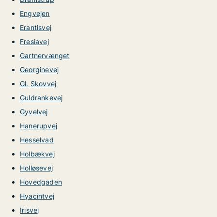
Engvejen
Erantisvej
Fresiavej
Gartnervænget
Georginevej
Gl. Skovvej
Guldrankevej
Gyvelvej
Hanerupvej
Hesselvad
Holbækvej
Holløsevej
Hovedgaden
Hyacintvej
Irisvej