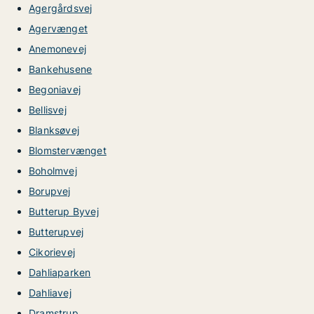
Agergårdsvej
Agervænget
Anemonevej
Bankehusene
Begoniavej
Bellisvej
Blanksøvej
Blomstervænget
Boholmvej
Borupvej
Butterup Byvej
Butterupvej
Cikorievej
Dahliaparken
Dahliavej
Dramstrup